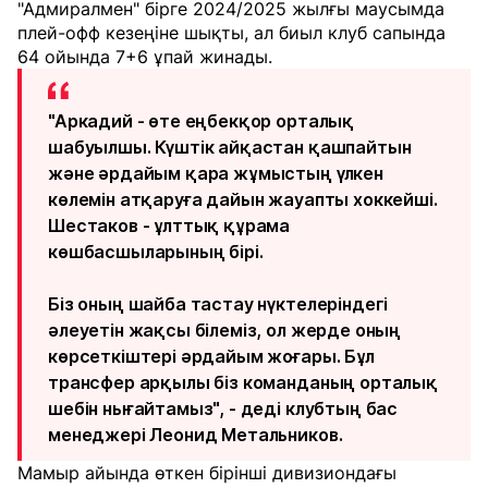
"Адмиралмен" бірге 2024/2025 жылғы маусымда
плей-офф кезеңіне шықты, ал биыл клуб сапында
64 ойында 7+6 ұпай жинады.
"Аркадий - өте еңбекқор орталық
шабуылшы. Күштік айқастан қашпайтын
және әрдайым қара жұмыстың үлкен
көлемін атқаруға дайын жауапты хоккейші.
Шестаков - ұлттық құрама
көшбасшыларының бірі.
Біз оның шайба тастау нүктелеріндегі
әлеуетін жақсы білеміз, ол жерде оның
көрсеткіштері әрдайым жоғары. Бұл
трансфер арқылы біз команданың орталық
шебін нығайтамыз", - деді клубтың бас
менеджері Леонид Метальников.
Мамыр айында өткен бірінші дивизиондағы