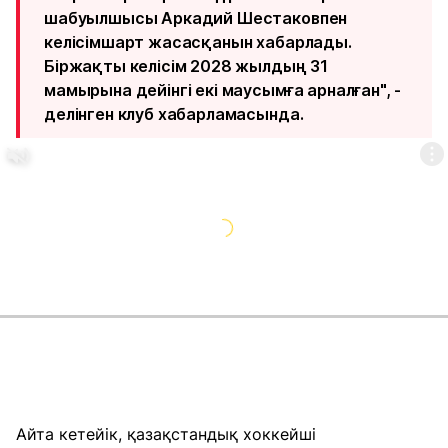
шабуылшысы Аркадий Шестаковпен
келісімшарт жасасқанын хабарлады.
Біржақты келісім 2028 жылдың 31
мамырына дейінгі екі маусымға арналған", -
делінген клуб хабарламасында.
Айта кетейік, қазақстандық хоккейші