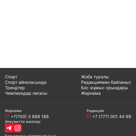
Спорт
Жоба туралы
Спорт айналасында
Редакциямен байланыс
Трендтер
Бос жұмыс орындары
Чемпиондар лигасы
Жарнама
Жарнама
Редакция
+7(700) 3 888 188
+7 (777) 001 44 99
Әлеуметтік желілер
Қосымшаны
жүктеп алыңыз