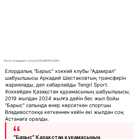
Фото: instagram.com/p/DSwBHPxiLM6/
Елордалық "Барыс" хоккей клубы "Адмирал"
шабуылшысы Аркадий Шестаковтың трансферін
жариялады, деп хабарлайды
Tengri Sport
.
Хоккейден Қазақстан құрамасының шабуылшысы,
2019 жылдан 2024 жылға дейін бес жыл бойы
"Барыс" сапында өнер көрсеткен спортшы
Владивостокқа кеткеннен кейін екі жылдан соң
Астанаға оралды.
"Барыс" Қазақстан құрамасының