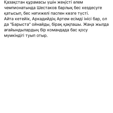
Қазақстан құрамасы үшін жеңісті әлем
чемпионатында Шестаков барлық бес кездесуге
қатысып, бес нәтижелі паспен көзге түсті.
Айта кетейік, Аркадийдің Артем есімді інісі бар, ол
да "Барыста" ойнайды, бірақ қақпашы. Жаңа жылда
ағайындылардың бір командада бас қосу
мүмкіндігі туып отыр.