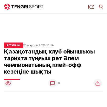
25 маусым 2026 11:16
АСТАНА ФК
Қазақстандық клуб ойыншысы
тарихта тұңғыш рет Әлем
чемпионатының плей-офф
кезеңіне шықты
0