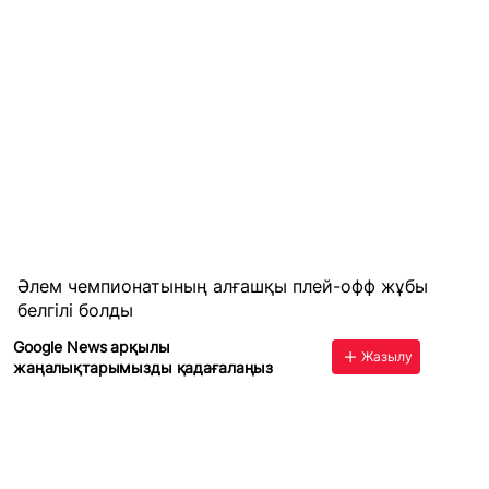
Әлем чемпионатының алғашқы плей-офф жұбы
белгілі болды
Google News арқылы
Жазылу
жаңалықтарымызды қадағалаңыз