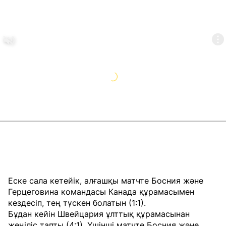
Еске сала кетейік, алғашқы матчте Босния және
Герцеговина командасы Канада құрамасымен
кездесіп, тең түскен болатын (1:1).
Бұдан кейін Швейцария ұлттық құрамасынан
жеңіліс тапты (4:1). Үшінші матчте Босния және