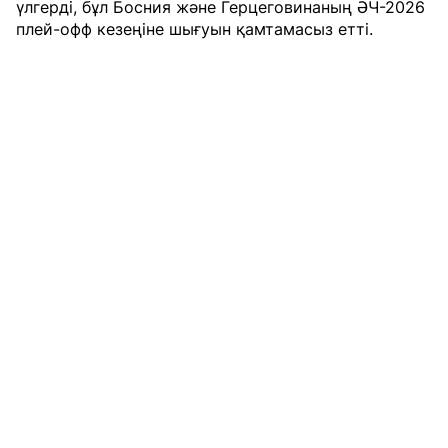
үлгерді, бұл Босния және Герцеговинаның ӘЧ-2026
плей-офф кезеңіне шығуын қамтамасыз етті.