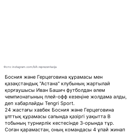
Фото: instagram.com/bih.reprezentacija
Босния және Герцеговина құрамасы мен
қазақстандық "Астана" клубының жартылай
қорғаушысы Иван Башич футболдан әлем
чемпионатының плей-офф кезеңіне жолдама алды,
деп хабарлайды
Tengri Sport
.
24 жастағы хавбек Босния және Герцеговина
ұлттық құрамасы сапында қазіргі уақытта B
тобының турнирлік кестесінде 3-орында тұр.
Соған қарамастан, оның командасы 4 ұпай жинап