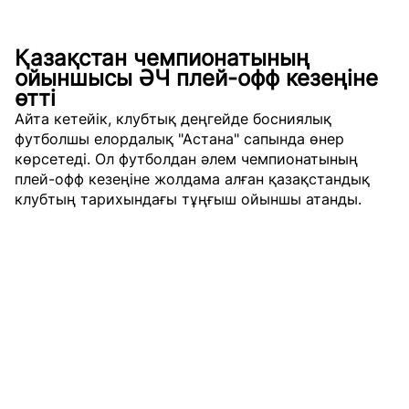
Қазақстан чемпионатының
ойыншысы ӘЧ плей-офф кезеңіне
өтті
Айта кетейік, клубтық деңгейде босниялық
футболшы елордалық "Астана" сапында өнер
көрсетеді. Ол футболдан әлем чемпионатының
плей-офф кезеңіне жолдама алған қазақстандық
клубтың тарихындағы тұңғыш ойыншы атанды.