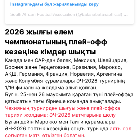
Instagram-дағы бұл жарияланымды көру
South African Football Association (@bafanabafanaofficial) жарияланымы
2026 жылғы әлем
чемпионатының плей-офф
кезеңіне кімдер шықты
Канада мен ОАР-дан бөлек, Мексика, Швейцария,
Босния және Герцеговина, Бразилия, Марокко,
АҚШ, Германия, Франция, Норвегия, Аргентина
және Колумбия құрамалары ӘЧ-2026 турнирінің
1/16 финалына жолдама алып қойған.
Бүгін, 25-нен 26 маусымға қараған түні плей-оффқа
қатысатын тағы бірнеше команда анықталады.
Чехияның турнирден шығуы және плей-оффқа
тарихи жолдама: ӘЧ-2026 матчтарына шолу
Бұған дейін Марокко мен Гаити құрамалары
ӘЧ-2026 топтық кезеңінің соңғы турында
алты гол
соғылған матч өткізген болатын
.