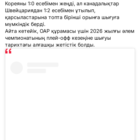
Кореяны 1:0 есебімен жеңді, ал канадалықтар
Швейцариядан 1:2 есебімен ұтылып,
қарсыластарына топта бірінші орынға шығуға
мүмкіндік берді.
Айта кетейік, ОАР құрамасы үшін 2026 жылғы әлем
чемпионатының плей-офф кезеңіне шығуы
тарихтағы алғашқы жетістік болды.