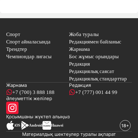
Спорт
Жоба туралы
Спорт айналасында
Редакциямен байланыс
Трендтер
Жарнама
Чемпиондар лигасы
Бос жұмыс орындары
Редакция
Редакциялық саясат
Редакциялық стандарттар
Жарнама
Редакция
+7 (700) 3 888 188
+7 (777) 001 44 99
Әлеуметтік желілер
Қосымшаны
жүктеп алыңыз
iOS
Android
Huawei
Материалдық шектеулер туралы ақпарат