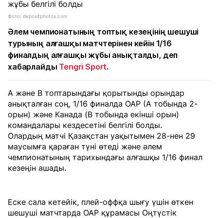
Фото: depositphotos.com
Әлем чемпионатының топтық кезеңінің шешуші
турының алғашқы матчтерінен кейін 1/16
финалдың алғашқы жұбы анықталды, деп
хабарлайды
Tengri Sport
.
A және B топтарындағы қорытынды орындар
анықталған соң, 1/16 финалда ОАР (A тобында 2-
орын) және Канада (B тобында екінші орын)
командалары кездесетіні белгілі болды.
Олардың матчі Қазақстан уақытымен 28-нен 29
маусымға қараған түні өтеді және әлем
чемпионатының тарихындағы алғашқы 1/16 финал
кезеңін ашады.
Еске сала кетейік, плей-оффқа шығу үшін өткен
шешуші матчтарда ОАР құрамасы Оңтүстік