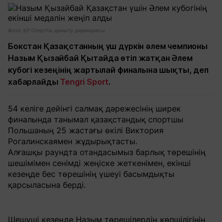
Фото: ҚР Спортты дамыту дирекциясы
Бокстан Қазақстанның үш дүркін әлем чемпионы
Назым Қызайбай Қытайда өтіп жатқан Әлем
кубогі кезеңінің жартылай финалына шықты, деп
хабарлайды
Tengri Sport
.
54 келіге дейінгі салмақ дәрежесінің ширек
финалында танымал қазақстандық спортшы
Польшаның 25 жастағы өкілі Виктория
Рогалинскаямен жұдырықтасты.
Алғашқы раундта отандасымыз барлық төрешінің
шешімімен сенімді жеңіске жеткенімен, екінші
кезеңде бес төрешінің үшеуі басымдықты
қарсыласына берді.
Шешуші кезеңде Назым төрешілердің көпшілігінің