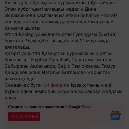
Бұған дейін Қазақстан құрамасының Қытайдағы
Әлем кубогіндегі алғашқы медалін Дина
Исламбекова қамтамасыз еткен болатын - ол 80
келіден жоғары салмақ дәрежесінде жартылай
финалға шықты.
World Boxing ұйымдастырған Гуйяндағы (Қытай)
бокстан Әлем кубогының кезеңі 21 маусымда
аяқталады.
Қазіргі уақытта Қазақстан құрамасының алты
боксшысы: Нұрбек Оралбай, Санатали Төлтаев,
Сабыржан Аққалықов, Серік Теміржанов, Тимур
Қабдешев және Наталья Богданова жарыстан
шығып қалды.
Сондай-ақ бүгін
1/4 финалға
Қазақстанның екі
дүркін әлем чемпионы Алуа Балқыбекова жолдама
алды.
Следите за нашими новостями в Google News
Подписаться