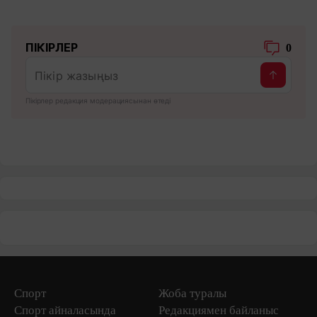
ПІКІРЛЕР
0
Пікірлер редакция модерациясынан өтеді
Спорт
Жоба туралы
Спорт айналасында
Редакциямен байланыс