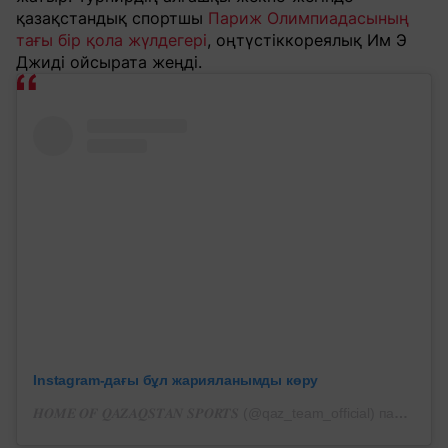
қазақстандық спортшы
Париж Олимпиадасының
тағы бір қола жүлдегері
, оңтүстіккореялық Им Э
Джиді ойсырата жеңді.
Instagram-дағы бұл жарияланымды көру
𝑯𝑶𝑴𝑬 𝑶𝑭 𝑸𝑨𝒁𝑨𝑸𝑺𝑻𝑨𝑵 𝑺𝑷𝑶𝑹𝑻𝑺 (@qaz_team_official) парақшасынан жарияланым