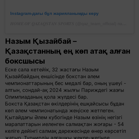
Instagram-дағы бұл жарияланымды көру
𝑯𝑶𝑴𝑬 𝑶𝑭 𝑸𝑨𝒁𝑨𝑸𝑺𝑻𝑨𝑵 𝑺𝑷𝑶𝑹𝑻𝑺 (@qaz_team_official) парақшасынан жарияланым
Назым Қызайбай –
Қазақстанның ең көп атақ алған
боксшысы
Еске сала кетейік, 32 жастағы Назым
Қызайбайдың еншісінде бокстан әлем
чемпионаттарының бес медалі бар, оның үшеуі -
алтын, сондай-ақ 2024 жылғы Париждегі жазғы
Олимпиаданың қола жүлдесі бар.
Бокста Қазақстан өкілдерінің ешқайсысы бұдан
көп әлем чемпионатында жеңіске жетпеген.
Қытайдағы Әлем кубогінде Назым өзінің негізгі
марапаттарын иеленген салмақтан жоғары - 54
келіге дейінгі салмақ дәрежесінде өнер көрсетіп
жатыр. Турнирдің алғашқы жекпе-жегінде