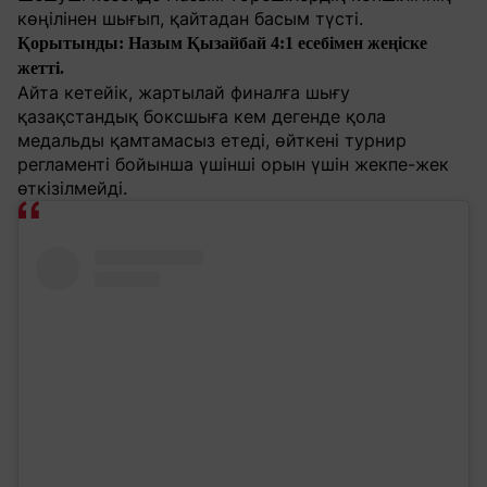
көңілінен шығып, қайтадан басым түсті.
Қорытынды: Назым Қызайбай 4:1 есебімен жеңіске
жетті.
Айта кетейік, жартылай финалға шығу
қазақстандық боксшыға кем дегенде қола
медальды қамтамасыз етеді, өйткені турнир
регламенті бойынша үшінші орын үшін жекпе-жек
өткізілмейді.