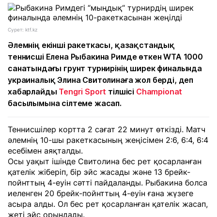
Сурет: ktf.kz
Әлемнің екінші ракеткасы, қазақстандық
теннисші Елена Рыбакина Римде өткен WTA 1000
санатындағы грунт турнирінің ширек финалында
украиналық Элина Свитолинаға жол берді, деп
хабарлайды
Tengri Sport
тілшісі
Championat
басылымына сілтеме жасап.
Теннисшілер кортта 2 сағат 22 минут өткізді. Матч
әлемнің 10-шы ракеткасының жеңісімен 2:6, 6:4, 6:4
есебімен аяқталды.
Осы уақыт ішінде Свитолина бес рет қосарланған
қателік жіберіп, бір эйс жасады және 13 брейк-
пойнттың 4-еуін сәтті пайдаланды. Рыбакина болса
иеленген 20 брейк-пойнттың 4-еуін ғана жүзеге
асыра алды. Ол бес рет қосарланған қателік жасап,
жеті эйс орындады.