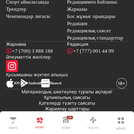
Спорт айналасында
Редакциямен байланыс
Трендтер
Жарнама
Чемпиондар лигасы
Бос жұмыс орындары
Редакция
Редакциялық саясат
Редакциялық стандарттар
Жарнама
Редакция
+7 (700) 3 888 188
+7 (777) 001 44 99
Әлеуметтік желілер
Қосымшаны
жүктеп алыңыз
iOS
Android
Huawei
Материалдық шектеулер туралы ақпарат
Құпиялылық саясаты
Қателерді түзету саясаты
Жариялау шарттары
© 2008-2026 «EML» ЖШС