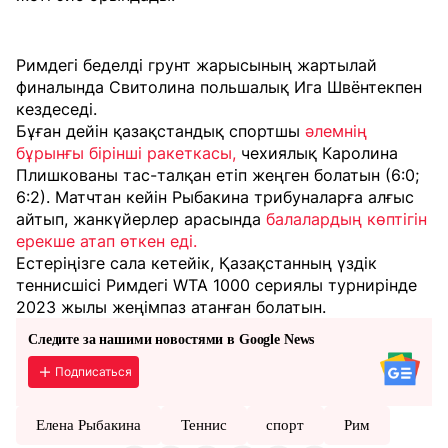
Римдегі беделді грунт жарысының жартылай
финалында Свитолина польшалық Ига Швёнтекпен
кездеседі.
Бұған дейін қазақстандық спортшы
әлемнің
бұрынғы бірінші ракеткасы,
чехиялық Каролина
Плишкованы тас-талқан етіп жеңген болатын (6:0;
6:2). Матчтан кейін Рыбакина трибуналарға алғыс
айтып, жанкүйерлер арасында
балалардың көптігін
ерекше атап өткен еді.
Естеріңізге сала кетейік, Қазақстанның үздік
теннисшісі Римдегі WTA 1000 сериялы турнирінде
2023 жылы жеңімпаз атанған болатын.
Следите за нашими новостями в Google News
Подписаться
Елена Рыбакина
Теннис
спорт
Рим