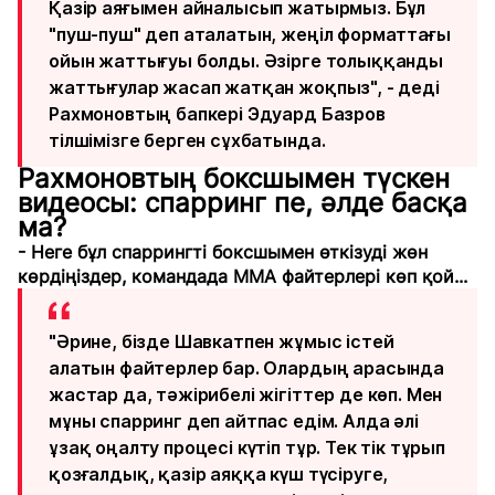
Қазір аяғымен айналысып жатырмыз. Бұл
"пуш-пуш" деп аталатын, жеңіл форматтағы
ойын жаттығуы болды. Әзірге толыққанды
жаттығулар жасап жатқан жоқпыз", - деді
Рахмоновтың бапкері Эдуард Базров
тілшімізге берген сұхбатында.
Рахмоновтың боксшымен түскен
видеосы: спарринг пе, әлде басқа
ма?
- Неге бұл спаррингті боксшымен өткізуді жөн
көрдіңіздер, командада ММА файтерлері көп қой...
"Әрине, бізде Шавкатпен жұмыс істей
алатын файтерлер бар. Олардың арасында
жастар да, тәжірибелі жігіттер де көп. Мен
мұны спарринг деп айтпас едім. Алда әлі
ұзақ оңалту процесі күтіп тұр. Тек тік тұрып
қозғалдық, қазір аяққа күш түсіруге,