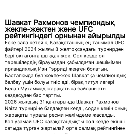
Шавкат Рахмонов чемпиондық
жекпе-жектен және UFC
рейтингіндегі орнынан айырылды
Еске сала кетейік, Қазақстанның ең танымал UFC
файтері
2024 жылғы 8 желтоқсандағы турнирден
бері октагонға шыққан жоқ. Сол кезде ол
төрешілердің бірауыздан қабылдаған шешімімен
ирландиялық Иэн Гэрриді жеңген болатын.
Бастапқыда бұл жекпе-жек Шавкатқа чемпиондық
белбеу үшін болуы тиіс еді, бірақ титул иегері
Белал Мухаммад жарақатына байланысты
кездесуден бас тартты.
2026 жылдың 31 қаңтарында Шавкат Рахмонов
Naiza турниріне балдақпен келді, содан кейін оның
жарақаты туралы ресми мәлімдеме жасалды.
Көп ұзамай UFC қазақстандықты сол кезде екінші
сатыда тұрған
жартылай орта салмақ рейтингінен