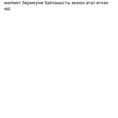
мәлімет бермеуіне байланысты екенін атап өткен
еді.