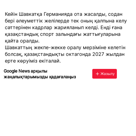
Кейін Шавкатқа Германияда ота жасалды, содан
бері әлеуметтік желілерде тек оның қалпына келу
сәттерінен кадрлар жарияланып келді. Енді ғана
қазақстандық спорт залындағы жаттығуларына
қайта оралды.
Шавкаттың жекпе-жекке оралу мерзіміне келетін
болсақ, қазақстандықты октагонда 2027 жылдан
ерте көруіміз екіталай.
Google News арқылы
Жазылу
жаңалықтарымызды қадағалаңыз