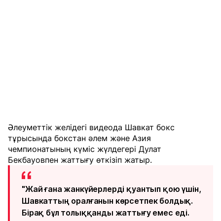
Әлеуметтік желідегі видеода Шавкат бокс
тұрысында бокстан әлем және Азия
чемпионатының күміс жүлдегері Дулат
Бекбауовпен жаттығу өткізіп жатыр.
"Жай ғана жанкүйерлерді қуантып қою үшін,
Шавкаттың оралғанын көрсетпек болдық.
Бірақ бұл толыққанды жаттығу емес еді.