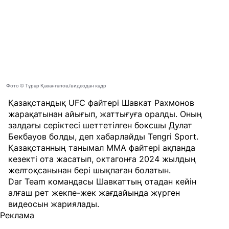
Фото © Тұрар Қазанғапов/видеодан кадр
Қазақстандық UFC файтері Шавкат Рахмонов
жарақатынан айығып, жаттығуға оралды. Оның
залдағы серіктесі шеттетілген боксшы Дулат
Бекбауов болды, деп хабарлайды
Tengri Sport
.
Қазақстанның танымал MMA файтері ақпанда
кезекті ота жасатып, октагонға 2024 жылдың
желтоқсанынан бері шықпаған болатын.
Dar Team командасы Шавкаттың отадан кейін
алғаш рет жекпе-жек жағдайында жүрген
видеосын жариялады.
Реклама