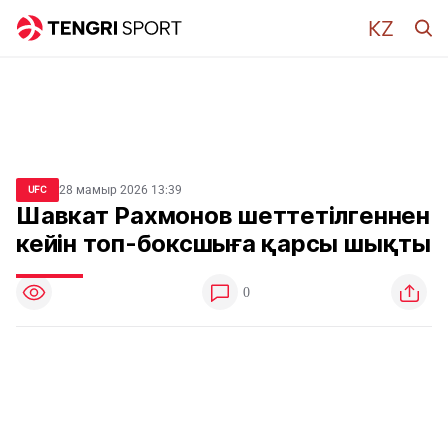
28 мамыр 2026 13:39
UFC
Шавкат Рахмонов шеттетілгеннен
кейін топ-боксшыға қарсы шықты
0