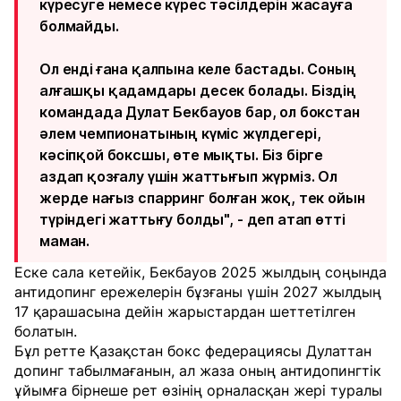
күресуге немесе күрес тәсілдерін жасауға
болмайды.
Ол енді ғана қалпына келе бастады. Соның
алғашқы қадамдары десек болады. Біздің
командада Дулат Бекбауов бар, ол бокстан
әлем чемпионатының күміс жүлдегері,
кәсіпқой боксшы, өте мықты. Біз бірге
аздап қозғалу үшін жаттығып жүрміз. Ол
жерде нағыз спарринг болған жоқ, тек ойын
түріндегі жаттығу болды", - деп атап өтті
маман.
Еске сала кетейік, Бекбауов 2025 жылдың соңында
антидопинг ережелерін бұзғаны үшін 2027 жылдың
17 қарашасына дейін жарыстардан шеттетілген
болатын.
Бұл ретте Қазақстан бокс федерациясы Дулаттан
допинг табылмағанын, ал жаза оның антидопингтік
ұйымға бірнеше рет өзінің орналасқан жері туралы