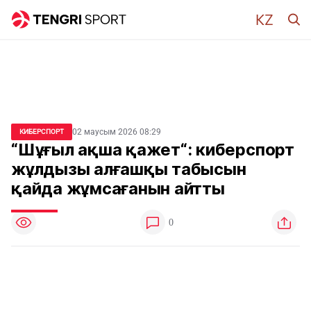
02 маусым 2026 08:29
КИБЕРСПОРТ
“Шұғыл ақша қажет“: киберспорт
жұлдызы алғашқы табысын
қайда жұмсағанын айтты
0