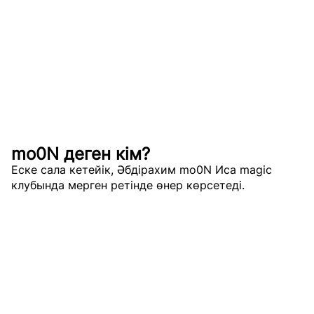
mo0N деген кім?
Еске сала кетейік, Әбдірахим mo0N Иса magic
клубында мерген ретінде өнер көрсетеді.