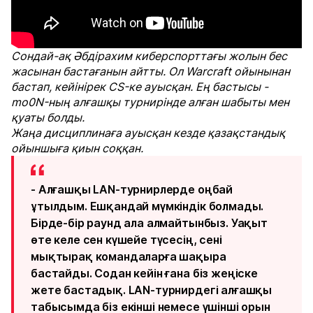
Сондай-ақ Әбдірахим киберспорттағы жолын бес
жасынан бастағанын айтты. Ол Warcraft ойынынан
бастап, кейінірек CS-ке ауысқан. Ең бастысы -
mo0N-ның алғашқы турнирінде алған шабыты мен
қуаты болды.
Жаңа дисциплинаға ауысқан кезде қазақстандық
ойыншыға қиын соққан.
- Алғашқы LAN-турнирлерде оңбай
ұтылдым. Ешқандай мүмкіндік болмады.
Бірде-бір раунд ала алмайтынбыз. Уақыт
өте келе сен күшейе түсесің, сені
мықтырақ командаларға шақыра
бастайды. Содан кейін ғана біз жеңіске
жете бастадық. LAN-турнирдегі алғашқы
табысымда біз екінші немесе үшінші орын