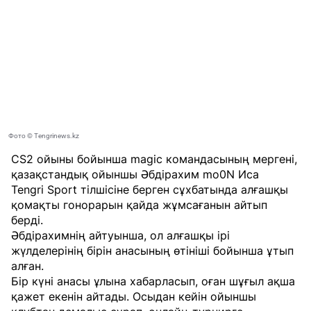
Фото © Tengrinews.kz
CS2 ойыны бойынша magic командасының мергені,
қазақстандық ойыншы Әбдірахим mo0N Иса
Tengri Sport
тілшісіне берген сұхбатында алғашқы
қомақты гонорарын қайда жұмсағанын айтып
берді.
Әбдірахимнің айтуынша, ол алғашқы ірі
жүлделерінің бірін анасының өтініші бойынша ұтып
алған.
Бір күні анасы ұлына хабарласып, оған шұғыл ақша
қажет екенін айтады. Осыдан кейін ойыншы