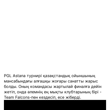
PGL Astana турнирі қазақстандық ойыншының
мансабындағы алғашқы жоғары санатты жарыс
болды. Оның командасы жартылай финалға дейін
жетіп, онда әлемнің ең мықты клубтарының бірі -
Team Falcons-пен кездесіп, есе жіберді.