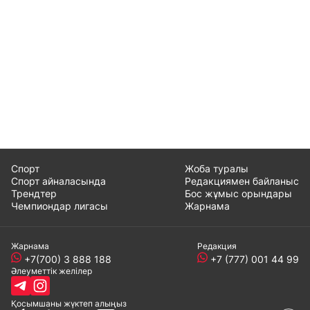
Спорт
Жоба туралы
Спорт айналасында
Редакциямен байланыс
Трендтер
Бос жұмыс орындары
Чемпиондар лигасы
Жарнама
Жарнама
Редакция
+7(700) 3 888 188
+7 (777) 001 44 99
Әлеуметтік желілер
Қосымшаны
жүктеп алыңыз