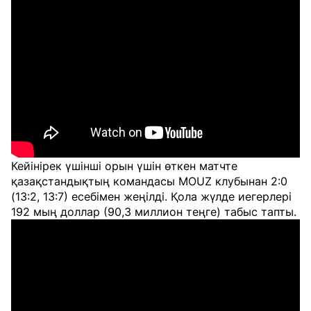
Кейінірек үшінші орын үшін өткен матчте
қазақстандықтың командасы MOUZ клубынан 2:0
(13:2, 13:7) есебімен жеңілді. Қола жүлде иегерлері
192 мың доллар (90,3 миллион теңге) табыс тапты.