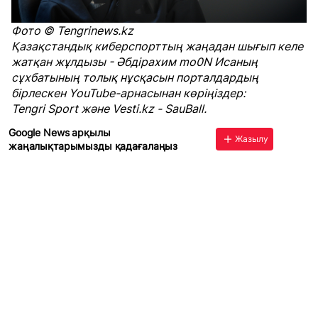
Фото © Tengrinews.kz
Қазақстандық киберспорттың жаңадан шығып келе
жатқан жұлдызы - Әбдірахим mo0N Исаның
сұхбатының толық нұсқасын порталдардың
бірлескен YouTube-арнасынан көріңіздер:
Tengri Sport
және
Vesti.kz
-
SauBall
.
Google News арқылы
Жазылу
жаңалықтарымызды қадағалаңыз