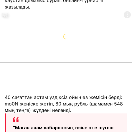
клубтан демалыс сұрап, онлайн-турнирге
жазылады.
40 сағаттан астам үздіксіз ойын өз жемісін берді:
mo0N жеңіске жетіп, 80 мың рубль (шамамен 548
мың теңге) жүлдені иеленді.
"Маған анам хабарласып, өзіне өте шұғыл