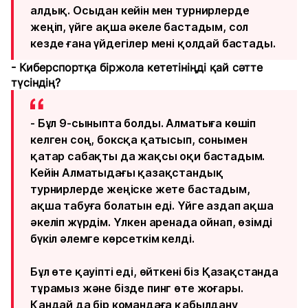
алдық. Осыдан кейін мен турнирлерде
жеңіп, үйге ақша әкеле бастадым, сол
кезде ғана үйдегілер мені қолдай бастады.
- Киберспортқа біржола кететініңді қай сәтте
түсіндің?
- Бұл 9-сыныпта болды. Алматыға көшіп
келген соң, боксқа қатысып, сонымен
қатар сабақты да жақсы оқи бастадым.
Кейін Алматыдағы қазақстандық
турнирлерде жеңіске жете бастадым,
ақша табуға болатын еді. Үйге аздап ақша
әкеліп жүрдім. Үлкен аренада ойнап, өзімді
бүкіл әлемге көрсеткім келді.
Бұл өте қауіпті еді, өйткені біз Қазақстанда
тұрамыз және бізде пинг өте жоғары.
Қандай да бір командаға қабылдану