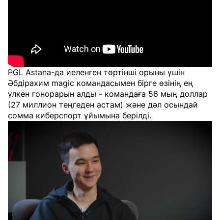
PGL Astana-да иеленген төртінші орыны үшін
Әбдірахим magic командасымен бірге өзінің ең
үлкен гонорарын алды - командаға 56 мың доллар
(27 миллион теңгеден астам) және дәл осындай
сомма киберспорт ұйымына берілді.