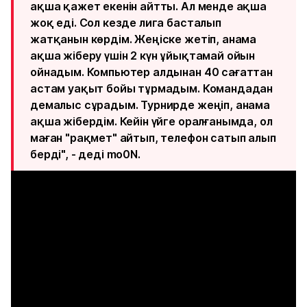
ақша қажет екенін айтты. Ал менде ақша
жоқ еді. Сол кезде лига басталып
жатқанын көрдім. Жеңіске жетіп, анама
ақша жіберу үшін 2 күн ұйықтамай ойын
ойнадым. Компьютер алдынан 40 сағаттан
астам уақыт бойы тұрмадым. Командадан
демалыс сұрадым. Турнирде жеңіп, анама
ақша жібердім. Кейін үйге оралғанымда, ол
маған "рақмет" айтып, телефон сатып алып
берді", - деді mo0N.