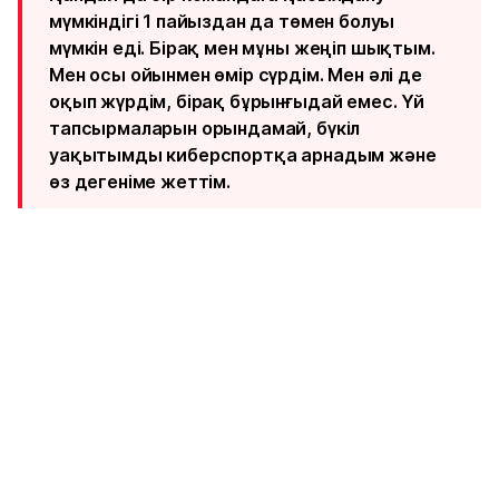
мүмкіндігі 1 пайыздан да төмен болуы
мүмкін еді. Бірақ мен мұны жеңіп шықтым.
Мен осы ойынмен өмір сүрдім. Мен әлі де
оқып жүрдім, бірақ бұрынғыдай емес. Үй
тапсырмаларын орындамай, бүкіл
уақытымды киберспортқа арнадым және
өз дегеніме жеттім.