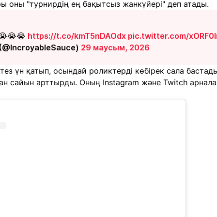
ы оны "турнирдің ең бақытсыз жанкүйері" деп атады.
😭😭😭
https://t.co/kmT5nDAOdx
pic.twitter.com/xORF0
󠁿🇵🇹) (@IncroyableSauce)
29 маусым, 2026
н тез үн қатып, осындай роликтерді көбірек сала бастад
н сайын арттырды. Оның Instagram және Twitch арнал