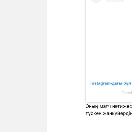
Instagram-дағы бұ
Camil
Оның матч нәтижесі
түскен жанкүйердің