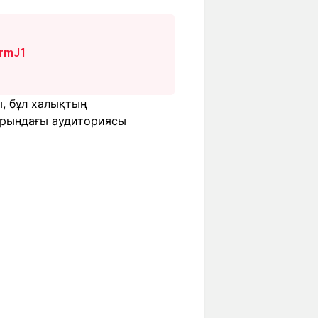
IrmJ1
ы, бұл халықтың
арындағы аудиториясы