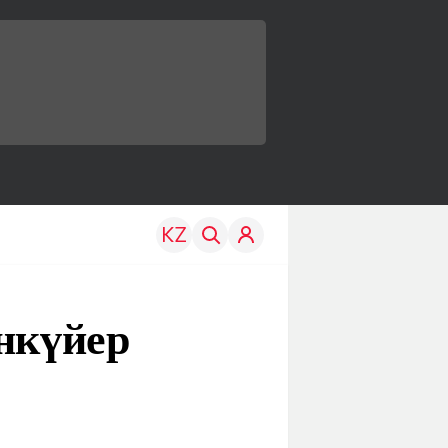
анкүйер
TRAVEL
EDU
р
Менің елім
Жаңалықтар