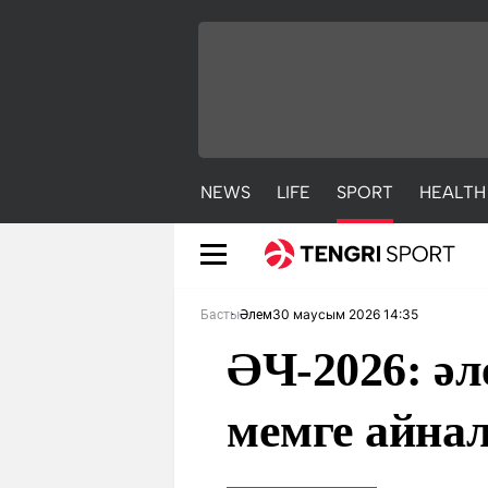
NEWS
LIFE
SPORT
HEALTH
30 маусым 2026 14:35
Басты
Әлем
ӘЧ-2026: әл
мемге айна
NEWS
LIFE
S
Жаңалықтар
Әдемі
С