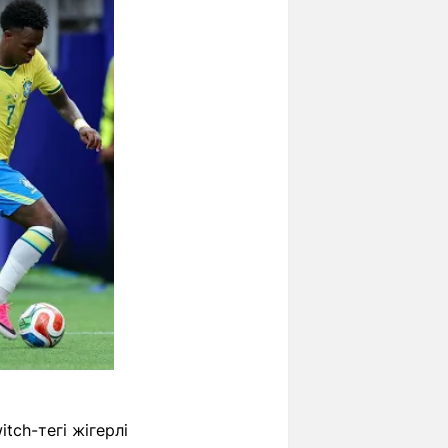
tch-тегі жігерлі