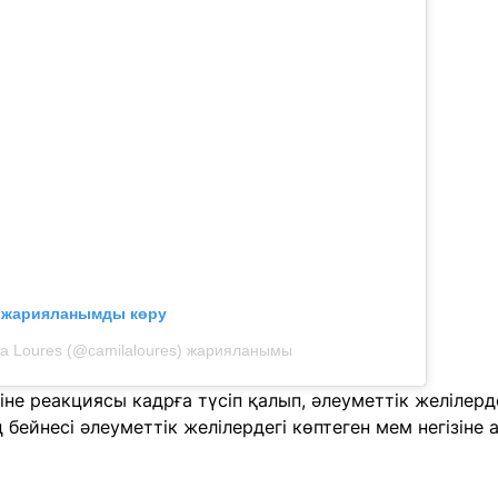
л жарияланымды көру
a Loures (@camilaloures) жарияланымы
не реакциясы кадрға түсіп қалып, әлеуметтік желілерде 
 бейнесі әлеуметтік желілердегі көптеген мем негізіне 