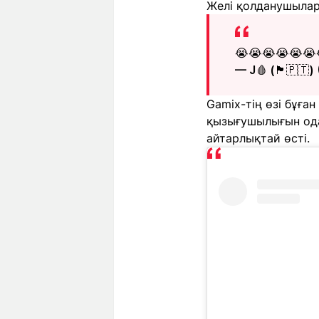
Желі қолданушылар
😭😭😭😭😭😭
— J🩸 (🏴󠁧󠁢󠁥󠁮
Gamix-тің өзі бұға
қызығушылығын ода
айтарлықтай өсті.