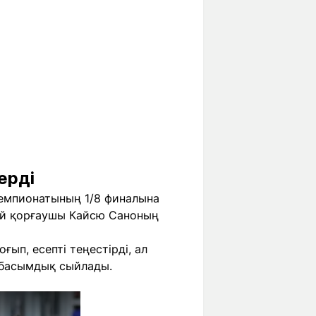
ерді
чемпионатының 1/8 финалына
лай қорғаушы Кайсю Саноның
ып, есепті теңестірді, ал
 басымдық сыйлады.