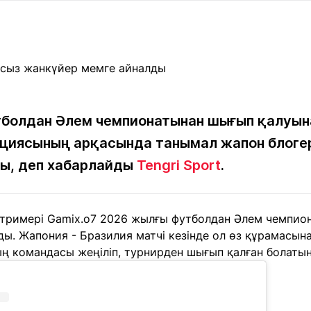
Мақалалар
порт
Мақалалар
Пайдалы
йналасында
Блогтар
рендтер
Арнайы
емпиондар
жобалар
игасы
болдан Әлем чемпионатынан шығып қалуын
циясының арқасында танымал жапон блогері
дакциямен
Бос жұмыс
Баспасөз
Жарнама
йланыс
орындары
релиздері
ды, деп хабарлайды
Tengri Sport
.
рнама
 стримері Gamix.o7 2026 жылғы футболдан Әлем чемпио
+7 (700) 3 888 188
лды. Жапония - Бразилия матчі кезінде ол өз құрамасын
ың командасы жеңіліп, турнирден шығып қалған болатын