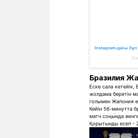
Instagram-дағы бұ
Fa
Бразилия Жа
Еске сала кетейік
жолдама беретін м
голымен Жапония е
Кейін 56-минутта б
матч соңында винг
Қорытынды есеп - 2