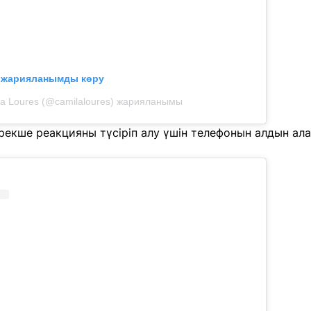
л жарияланымды көру
a Loures (@camilaloures) жарияланымы
рекше реакцияны түсіріп алу үшін телефонын алдын ала