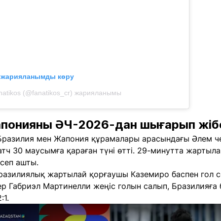
л жарияланымды көру
natikos (@fanatikos_cr) жарияланымы
понияны ӘЧ-2026-дан шығарып жіб
, Бразилия мен Жапония құрамалары арасындағы Әлем 
атч 30 маусымға қараған түні өтті. 29-минутта жарты
сеп ашты.
разилиялық жартылай қорғаушы Каземиро баспен гол соғ
ер Габриэл Мартинелли жеңіс голын салып, Бразилияға
:1.