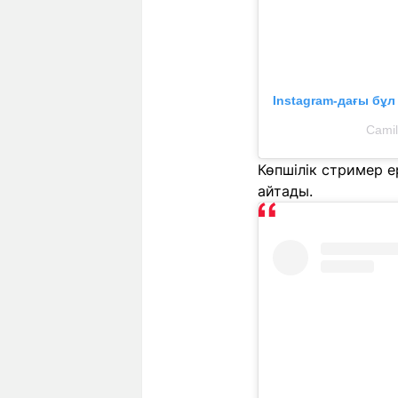
Instagram-дағы бұ
Camil
Көпшілік стример е
айтады.