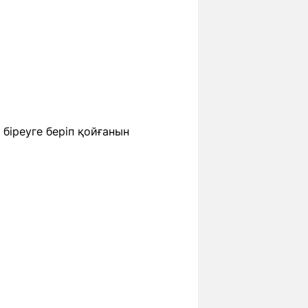
 біреуге беріп қойғанын