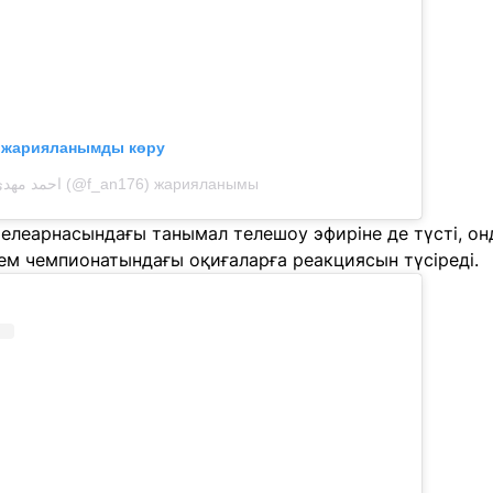
л жарияланымды көру
احمد مهدي (@f_an176) жарияланымы
телеарнасындағы танымал телешоу эфиріне де түсті, о
ем чемпионатындағы оқиғаларға реакциясын түсіреді.