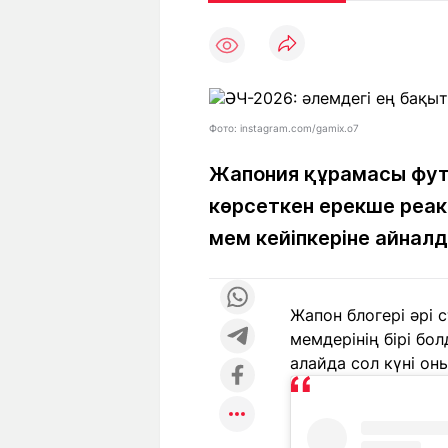
Мақалалар
Тиімді
С
а
Арнайы
Пайдалы
жобалар
Т
Қызықты
Рейтингтер
Ч
л
Фото: instagram.com/gamix.o7
Жапония құрамасы фут
көрсеткен ерекше реак
Жоба
Ре
туралы
ба
мем кейіпкеріне айнал
Редакция
Жа
Жапон блогері әрі
+7 (777) 001 44 99
мемдерінің бірі бо
алайда сол күні он