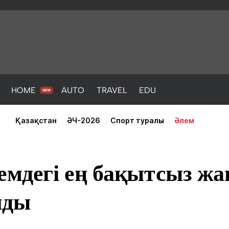
HOME
AUTO
TRAVEL
EDU
Қазақстан
ӘЧ-2026
Спорт туралы
Әлем
емдегі ең бақытсыз ж
лды
PORT
HEALTH
HOME
AUTO
Жаңалықтар
порт
Жаңалықтар
Жаңалықта