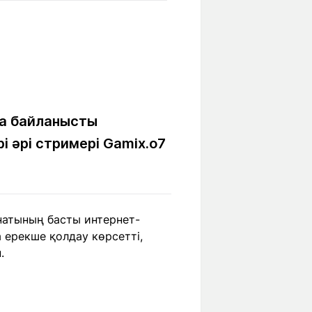
Бүкіл әлем
Ғылым және
білім
Жол жазба
Білім беру
Саяхат Time
мекемелері
а байланысты
 әрі стримері Gamix.o7
Ашық түсті
Әлеуметтік желілер
натының басты интернет-
а ерекше қолдау көрсетті,
.