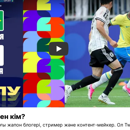
Смотреть видео YouTube
ен кім?
ағы жапон блогері, стример және контент-мейкер. Ол Twi