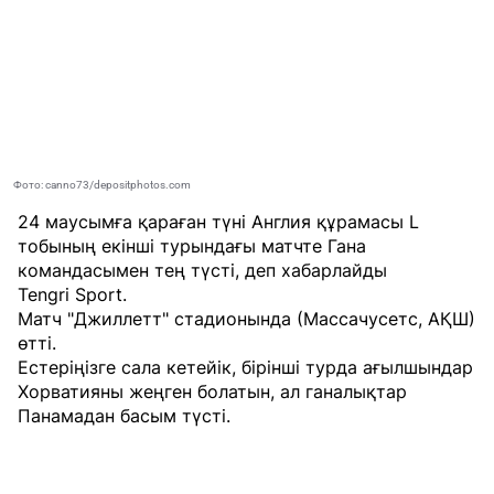
Фото: canno73/depositphotos.com
24 маусымға қараған түні Англия құрамасы L
тобының екінші турындағы матчте Гана
командасымен тең түсті, деп хабарлайды
Tengri Sport
.
Матч "Джиллетт" стадионында (Массачусетс, АҚШ)
өтті.
Естеріңізге сала кетейік, бірінші турда ағылшындар
Хорватияны жеңген болатын, ал ганалықтар
Панамадан басым түсті.