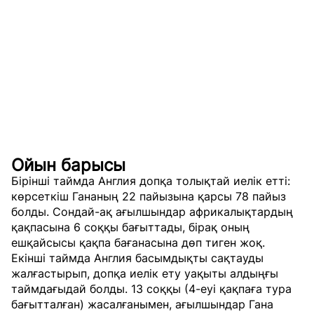
Ойын барысы
Бірінші таймда Англия допқа толықтай иелік етті:
көрсеткіш Гананың 22 пайызына қарсы 78 пайыз
болды. Сондай-ақ ағылшындар африкалықтардың
қақпасына 6 соққы бағыттады, бірақ оның
ешқайсысы қақпа бағанасына дөп тиген жоқ.
Екінші таймда Англия басымдықты сақтауды
жалғастырып, допқа иелік ету уақыты алдыңғы
таймдағыдай болды. 13 соққы (4-еуі қақпаға тура
бағытталған) жасалғанымен, ағылшындар Гана