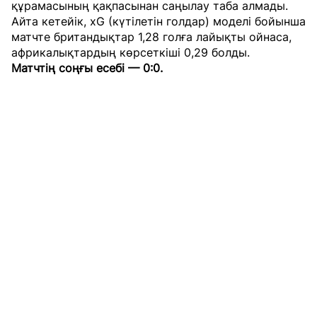
құрамасының қақпасынан саңылау таба алмады.
Айта кетейік, xG (күтілетін голдар) моделі бойынша
матчте британдықтар 1,28 голға лайықты ойнаса,
африкалықтардың көрсеткіші 0,29 болды.
Матчтің соңғы есебі — 0:0.