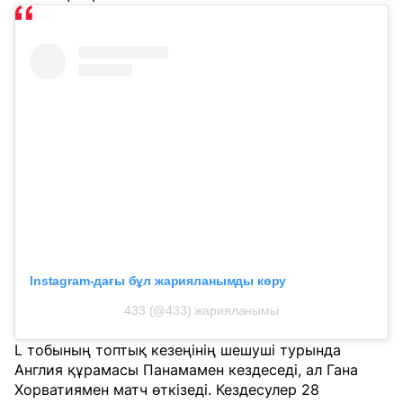
Instagram-дағы бұл жарияланымды көру
433 (@433) жарияланымы
L тобының топтық кезеңінің шешуші турында
Англия құрамасы Панамамен кездеседі, ал Гана
Хорватиямен матч өткізеді. Кездесулер 28