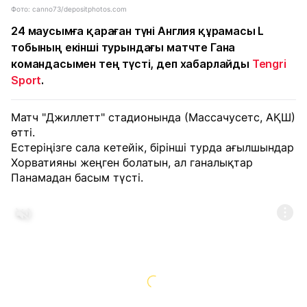
Фото: canno73/depositphotos.com
24 маусымға қараған түні Англия құрамасы L
тобының екінші турындағы матчте Гана
командасымен тең түсті, деп хабарлайды
Tengri
Sport
.
Матч "Джиллетт" стадионында (Массачусетс, АҚШ)
өтті.
Естеріңізге сала кетейік, бірінші турда ағылшындар
Хорватияны жеңген болатын, ал ганалықтар
Панамадан басым түсті.