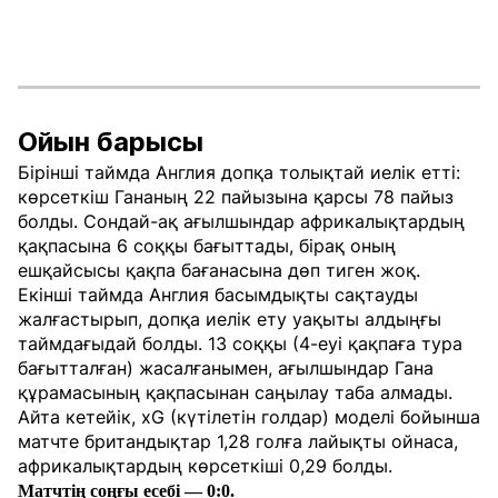
Ойын барысы
Бірінші таймда Англия допқа толықтай иелік етті:
көрсеткіш Гананың 22 пайызына қарсы 78 пайыз
болды. Сондай-ақ ағылшындар африкалықтардың
қақпасына 6 соққы бағыттады, бірақ оның
ешқайсысы қақпа бағанасына дөп тиген жоқ.
Екінші таймда Англия басымдықты сақтауды
жалғастырып, допқа иелік ету уақыты алдыңғы
таймдағыдай болды. 13 соққы (4-еуі қақпаға тура
бағытталған) жасалғанымен, ағылшындар Гана
құрамасының қақпасынан саңылау таба алмады.
Айта кетейік, xG (күтілетін голдар) моделі бойынша
матчте британдықтар 1,28 голға лайықты ойнаса,
африкалықтардың көрсеткіші 0,29 болды.
Матчтің соңғы есебі — 0:0.