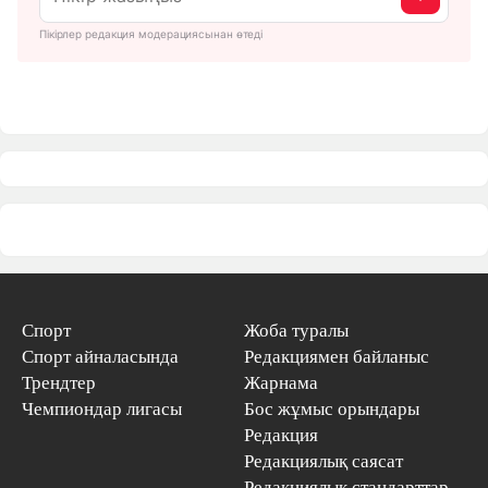
Пікірлер редакция модерациясынан өтеді
Спорт
Жоба туралы
Спорт айналасында
Редакциямен байланыс
Трендтер
Жарнама
Чемпиондар лигасы
Бос жұмыс орындары
Редакция
Редакциялық саясат
Редакциялық стандарттар