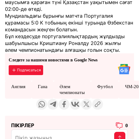
маусымға қараған түні Қазақстан уақытымен сағат
02:00-де өтеді.
Мундиальдағы бұрынғы матчта Португалия
құрамасы 5:0 K тобының екінші турында Өзбекстан
командасын жеңген болатын.
Бұл кездесуде португалиялықтардың жұлдызды
шабуылшысы Криштиану Роналду 2026 жылғы
әлем чемпионатындағы алғашқы голын соқты.
Следите за нашими новостями в Google News
Подписаться
Англия
Гана
Әлем
Футбол
ЧМ-20
чемпионаты
ПІКІРЛЕР
0