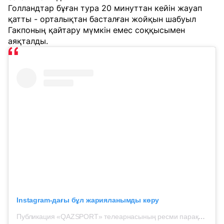
Голландтар бұған тура 20 минуттан кейін жауап
қатты - орталықтан басталған жойқын шабуыл
Гакпоның қайтару мүмкін емес соққысымен
аяқталды.
Instagram-дағы бұл жарияланымды көру
Публикация «QAZSPORT» телеарнасының ресми парақшасынан (@qazsport_official)