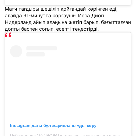
Матч тағдыры шешіліп қойғандай көрінген еді,
алайда 91-минутта қорғаушы Исса Диоп
Нидерланд айып алаңына жетіп барып, бағытталған
допты баспен соғып, есепті теңестірді.
Instagram-дағы бұл жарияланымды көру
Публикация «QAZSPORT» телеарнасының ресми парақшасынан (@qazsport_official)