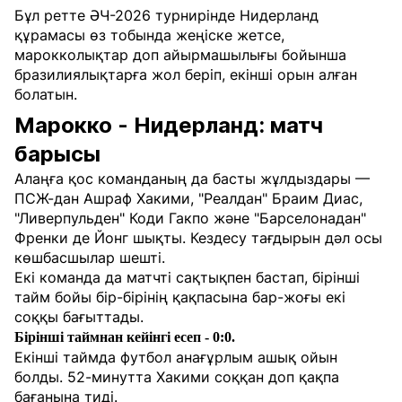
Бұл ретте ӘЧ-2026 турнирінде Нидерланд
құрамасы өз тобында жеңіске жетсе,
марокколықтар доп айырмашылығы бойынша
бразилиялықтарға жол беріп, екінші орын алған
болатын.
Марокко - Нидерланд: матч
барысы
Алаңға қос команданың да басты жұлдыздары —
ПСЖ-дан Ашраф Хакими, "Реалдан" Браим Диас,
"Ливерпульден" Коди Гакпо және "Барселонадан"
Френки де Йонг шықты. Кездесу тағдырын дәл осы
көшбасшылар шешті.
Екі команда да матчті сақтықпен бастап, бірінші
тайм бойы бір-бірінің қақпасына бар-жоғы екі
соққы бағыттады.
Бірінші таймнан кейінгі есеп - 0:0.
Екінші таймда футбол анағұрлым ашық ойын
болды. 52-минутта Хакими соққан доп қақпа
бағанына тиді.