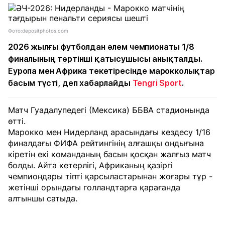
Фото:depositphotos.com
2026 жылғы футболдан әлем чемпионаты 1/8
финалының төртінші қатысушысы анықталды.
Еуропа мен Африка текетіресінде марокколықтар
басым түсті, деп хабарлайды
Tengri Sport
.
Матч Гуадалупедегі (Мексика) ББВА стадионында
өтті.
Марокко мен Нидерланд арасындағы кездесу 1/16
финалдағы ФИФА рейтингінің алғашқы ондығына
кіретін екі команданың басын қосқан жалғыз матч
болды. Айта кетерлігі, Африканың қазіргі
чемпиондары тіпті қарсыластарынан жоғары тұр -
жетінші орындағы голландтарға қарағанда
алтыншы сатыда.