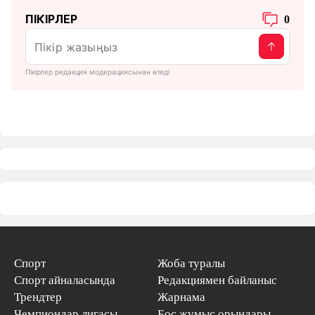
ПІКІРЛЕР
0
Пікірлер редакция модерациясынан өтеді
Спорт
Жоба туралы
Спорт айналасында
Редакциямен байланыс
Трендтер
Жарнама
Чемпиондар лигасы
Бос жұмыс орындары