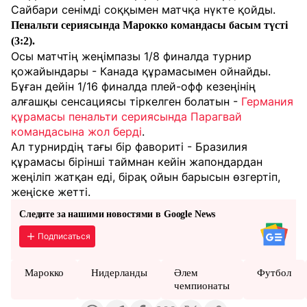
Сайбари сенімді соққымен матчқа нүкте қойды.
Пенальти сериясында Марокко командасы басым түсті
(3:2).
Осы матчтің жеңімпазы 1/8 финалда турнир
қожайындары - Канада құрамасымен ойнайды.
Бұған дейін 1/16 финалда плей-офф кезеңінің
алғашқы сенсациясы тіркелген болатын -
Германия
құрамасы пенальти сериясында Парагвай
командасына жол берді
.
Ал турнирдің тағы бір фавориті - Бразилия
құрамасы бірінші таймнан кейін жапондардан
жеңіліп жатқан еді, бірақ ойын барысын өзгертіп,
жеңіске жетті.
Следите за нашими новостями в Google News
Подписаться
Марокко
Нидерланды
Әлем
Футбол
чемпионаты