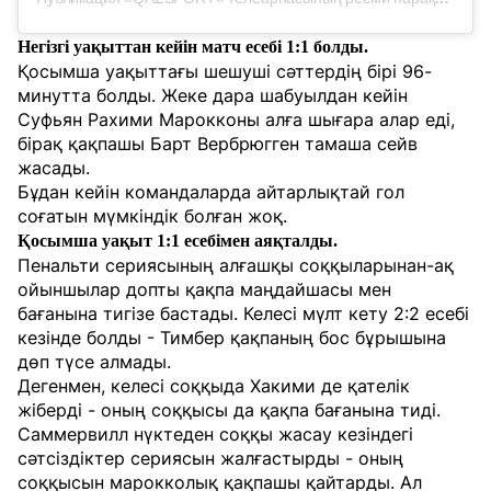
Негізгі уақыттан кейін матч есебі 1:1 болды.
Қосымша уақыттағы шешуші сәттердің бірі 96-
минутта болды. Жеке дара шабуылдан кейін
Суфьян Рахими Марокконы алға шығара алар еді,
бірақ қақпашы Барт Вербрюгген тамаша сейв
жасады.
Бұдан кейін командаларда айтарлықтай гол
соғатын мүмкіндік болған жоқ.
Қосымша уақыт 1:1 есебімен аяқталды.
Пенальти сериясының алғашқы соққыларынан-ақ
ойыншылар допты қақпа маңдайшасы мен
бағанына тигізе бастады. Келесі мүлт кету 2:2 есебі
кезінде болды - Тимбер қақпаның бос бұрышына
дөп түсе алмады.
Дегенмен, келесі соққыда Хакими де қателік
жіберді - оның соққысы да қақпа бағанына тиді.
Саммервилл нүктеден соққы жасау кезіндегі
сәтсіздіктер сериясын жалғастырды - оның
соққысын марокколық қақпашы қайтарды. Ал