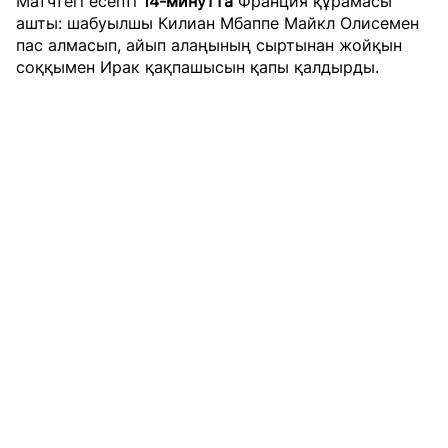
Матчтегі есепті
14-минутта
Франция құрамасы
ашты: шабуылшы Килиан Мбаппе Майкл Олисемен
пас алмасып, айып алаңының сыртынан жойқын
соққымен Ирак қақпашысын қапы қалдырды.