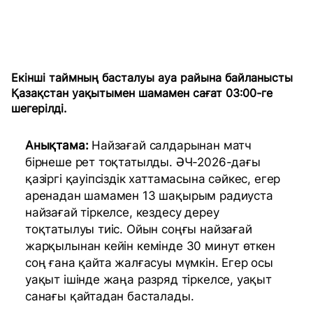
Екінші таймның басталуы ауа райына байланысты
Қазақстан уақытымен шамамен сағат 03:00-ге
шегерілді.
Анықтама:
Найзағай салдарынан матч
бірнеше рет тоқтатылды. ӘЧ-2026-дағы
қазіргі қауіпсіздік хаттамасына сәйкес, егер
аренадан шамамен 13 шақырым радиуста
найзағай тіркелсе, кездесу дереу
тоқтатылуы тиіс. Ойын соңғы найзағай
жарқылынан кейін кемінде 30 минут өткен
соң ғана қайта жалғасуы мүмкін. Егер осы
уақыт ішінде жаңа разряд тіркелсе, уақыт
санағы қайтадан басталады.