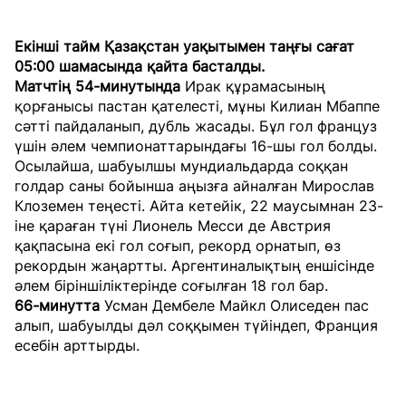
Екінші тайм Қазақстан уақытымен таңғы сағат
05:00 шамасында қайта басталды.
Матчтің 54-минутында
Ирак құрамасының
қорғанысы пастан қателесті, мұны Килиан Мбаппе
сәтті пайдаланып, дубль жасады. Бұл гол француз
үшін әлем чемпионаттарындағы 16-шы гол болды.
Осылайша, шабуылшы мундиальдарда соққан
голдар саны бойынша аңызға айналған Мирослав
Клоземен теңесті. Айта кетейік, 22 маусымнан 23-
іне қараған түні Лионель Месси де Австрия
қақпасына екі гол соғып, рекорд орнатып, өз
рекордын жаңартты. Аргентиналықтың еншісінде
әлем біріншіліктерінде соғылған 18 гол бар.
66-минутта
Усман Дембеле Майкл Олиседен пас
алып, шабуылды дәл соққымен түйіндеп, Франция
есебін арттырды.