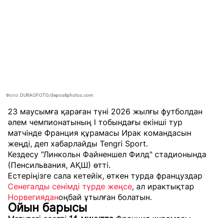
Фото: DURAOFOTO/depositphotos.com
23 маусымға қараған түні 2026 жылғы футболдан
әлем чемпионатының I тобындағы екінші тур
матчінде Франция құрамасы Ирак командасын
жеңді, деп хабарлайды
Tengri Sport
.
Кездесу "Линкольн Файненшел Филд" стадионында
(Пенсильвания, АҚШ) өтті.
Естеріңізге сала кетейік, өткен турда француздар
Сенегалды сенімді түрде жеңсе
, ал ирактықтар
Норвегиядан
оңбай ұтылған болатын.
Ойын барысы