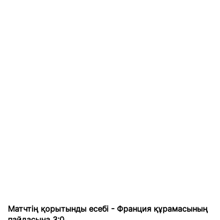
Матчтің қорытынды есебі - Франция құрамасының
пайдасына 3:0.