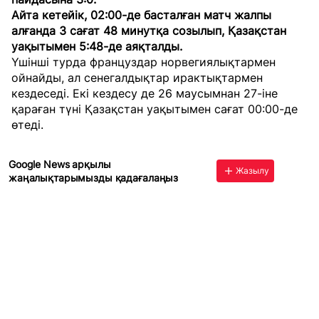
Айта кетейік, 02:00-де басталған матч жалпы
алғанда 3 сағат 48 минутқа созылып, Қазақстан
уақытымен 5:48-де аяқталды.
Үшінші турда француздар норвегиялықтармен
ойнайды, ал сенегалдықтар ирактықтармен
кездеседі. Екі кездесу де 26 маусымнан 27-іне
қараған түні Қазақстан уақытымен сағат 00:00-де
өтеді.
Google News арқылы
Жазылу
жаңалықтарымызды қадағалаңыз