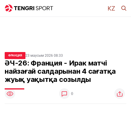
23 маусым 2026 08:33
ФРАНЦИЯ
ӘЧ-26: Франция - Ирак матчі
найзағай салдарынан 4 сағатқа
жуық уақытқа созылды
0