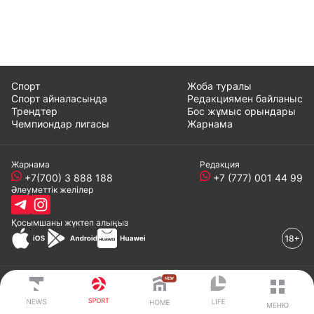
Спорт
Жоба туралы
Спорт айналасында
Редакциямен байланыс
Трендтер
Бос жұмыс орындары
Чемпиондар лигасы
Жарнама
Жарнама
Редакция
+7(700) 3 888 188
+7 (777) 001 44 99
Әлеуметтік желілер
Қосымшаны
жүктеп алыңыз
© 2008-2024 ТОО «EML»
var gTag = "G-EQQZFDHLT8"; var metrikaId = "94785178";