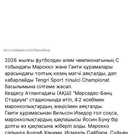
Фото: instagram.com/fifaworldcup
2026 жылғы футболдан әлем чемпионатының С
тобындағы Марокко және Гаити құрамалары
арасындағы топтық кезең матчі аяқталды, деп
хабарлайды
Tengri Sport
тілшісі
Championat
басылымына сілтеме жасап.
Кездесу Атлантадағы (АҚШ) "Мерседес-Бенц
Стэдиум" стадионында өтіп, 4:2 есебімен
марокколықтардың жеңісімен аяқталды.
Гаити құрамасынан Вильсон Изидор гол соқса,
марокколықтардың қақпашысы Яссин Буну бір
допты өз қақпасына жіберіп алды. Марокко
сапында Ашраф Хакими, Исмаэль Сайбари, Суфьян