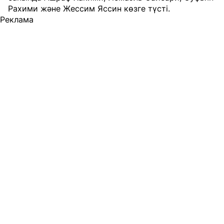
Рахими және Жессим Яссин көзге түсті.
Реклама