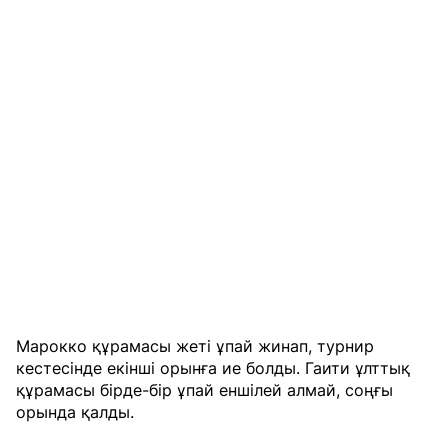
Марокко құрамасы жеті ұпай жинап, турнир
кестесінде екінші орынға ие болды. Гаити ұлттық
құрамасы бірде-бір ұпай еншілей алмай, соңғы
орында қалды.