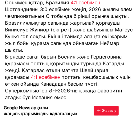
Сонымен қатар, Бразилия
4:1 есебімен
Шотландияны 3:0 есебімен жеңіп, 2026 жылғы әлем
чемпионатының С тобында бірінші орынға шықты.
Бразилиялықтар сапында жартылай қорғаушы
Винисиус Жуниор (екі рет) және шабуылшы Матеус
Кунья гол соқты. Екінші таймда алаңға екі жарым
жыл бойы құрама сапында ойнамаған Неймар
шықты.
Бірнеше сағат бұрын Босния және Герцеговина
құрамасы топтың қорытынды турында Қатарды
жеңді. Қатарлас өткен матчта Швейцария
құрамасы
4:1 есебімен
топтағы көшбасшылық үшін
өткен ойында Канададан басым түсті.
Суперкомпьютер ӘЧ-2026-ның жаңа фаворитін
атады: бұл Испания емес
Google News арқылы
Жазылу
жаңалықтарымызды қадағалаңыз