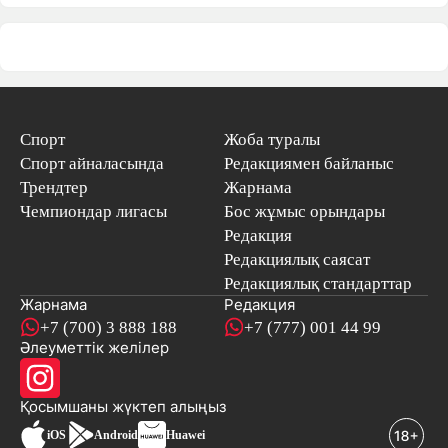
Спорт
Жоба туралы
Спорт айналасында
Редакциямен байланыс
Трендтер
Жарнама
Чемпиондар лигасы
Бос жұмыс орындары
Редакция
Редакциялық саясат
Редакциялық стандарттар
Жарнама
Редакция
+7 (700) 3 888 188
+7 (777) 001 44 99
Әлеуметтік желілер
Қосымшаны
жүктеп алыңыз
iOS
Android
Huawei