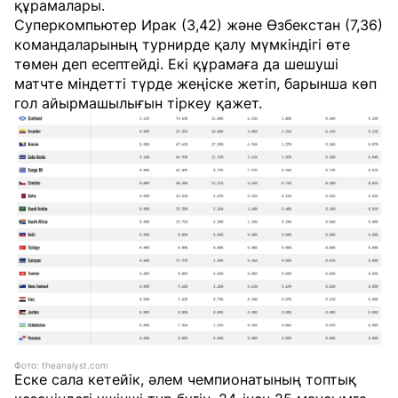
құрамалары.
Суперкомпьютер Ирак (3,42) және Өзбекстан (7,36)
командаларының турнирде қалу мүмкіндігі өте
төмен деп есептейді. Екі құрамаға да шешуші
матчте міндетті түрде жеңіске жетіп, барынша көп
гол айырмашылығын тіркеу қажет.
Фото: theanalyst.com
Еске сала кетейік, әлем чемпионатының топтық