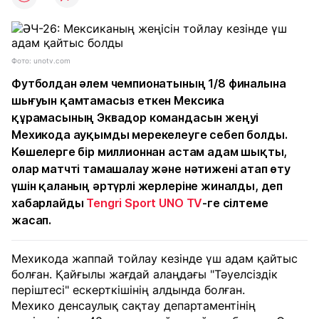
Фото: unotv.com
Футболдан әлем чемпионатының 1/8 финалына
шығуын қамтамасыз еткен Мексика
құрамасының Эквадор командасын жеңуі
Мехикода ауқымды мерекелеуге себеп болды.
Көшелерге бір миллионнан астам адам шықты,
олар матчті тамашалау және нәтижені атап өту
үшін қаланың әртүрлі жерлеріне жиналды, деп
хабарлайды
Tengri Sport
UNO TV
-ге сілтеме
жасап.
Мехикода жаппай тойлау кезінде үш адам қайтыс
болған. Қайғылы жағдай алаңдағы "Тәуелсіздік
періштесі" ескерткішінің алдында болған.
Мехико денсаулық сақтау департаментінің