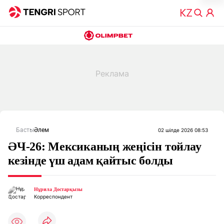
Басты
Әлем
02 шілде 2026 08:53
ӘЧ-26: Мексиканың жеңісін тойлау
кезінде үш адам қайтыс болды
Нұрила Достарқызы
Корреспондент