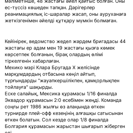
мәліметінше, 48 жастағы әйел қайтыс болған. Оны
ес-түссіз көшеден тапқан. Дәрігерлер
реанимациялық іс-шаралар жасап, оны ауруханаға
жеткізгенімен әйелді құтқару мүмкін болмаған.
Кейінірек, ведомство жедел жәрдем бригадасы 44
жастағы ер адам мен 19 жастағы қызға көмек
көрсетпек болғанын, бірақ олардың өлімі
тіркелгенін хабарлаған.
Мехико мэрі Клара Бругада X желісінде
марқұмдардың отбасына көңіл айтып,
тұрғындарды "жауапкершілікпен, қамқорлықпен
тойлауға" шақырды.
Еске салайық, Мексика құрамасы 1/16 финалда
Эквадор құрамасын 2:0 есебімен жеңді. Команда
соңғы рет 1986 жылғы өз алаңында өткен
турнирде плей-офф кезеңінің алғашқы сатысынан
өткен болатын. Сол кезде олар 1/8 финалда
Болгария құрамасын жарыстан шығарып жіберген
еді.