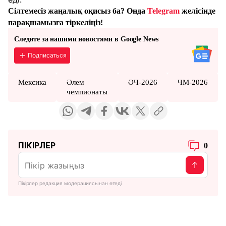
Сілтемесіз жаңалық оқисыз ба? Онда
Telegram
желісінде
парақшамызға тіркеліңіз!
Следите за нашими новостями в Google News
Подписаться
Мексика
Әлем
ӘЧ-2026
ЧМ-2026
чемпионаты
ПІКІРЛЕР
0
Пікірлер редакция модерациясынан өтеді