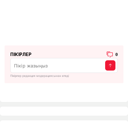
ПІКІРЛЕР
0
Пікірлер редакция модерациясынан өтеді