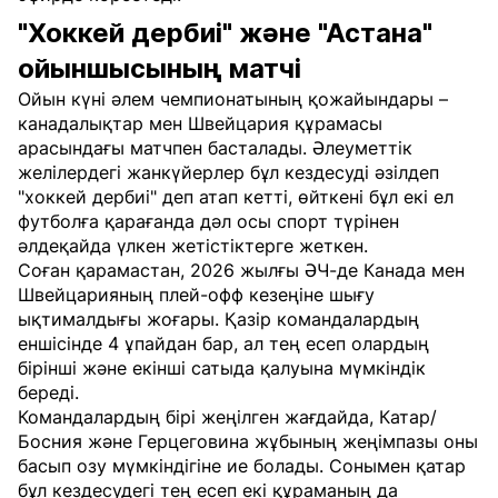
"Хоккей дербиі" және "Астана"
ойыншысының матчі
Ойын күні әлем чемпионатының қожайындары –
канадалықтар мен Швейцария құрамасы
арасындағы матчпен басталады. Әлеуметтік
желілердегі жанкүйерлер бұл кездесуді әзілдеп
"хоккей дербиі" деп атап кетті, өйткені бұл екі ел
футболға қарағанда дәл осы спорт түрінен
әлдеқайда үлкен жетістіктерге жеткен.
Соған қарамастан, 2026 жылғы ӘЧ-де Канада мен
Швейцарияның плей-офф кезеңіне шығу
ықтималдығы жоғары. Қазір командалардың
еншісінде 4 ұпайдан бар, ал тең есеп олардың
бірінші және екінші сатыда қалуына мүмкіндік
береді.
Командалардың бірі жеңілген жағдайда, Катар/
Босния және Герцеговина жұбының жеңімпазы оны
басып озу мүмкіндігіне ие болады. Сонымен қатар
бұл кездесудегі тең есеп екі құраманың да