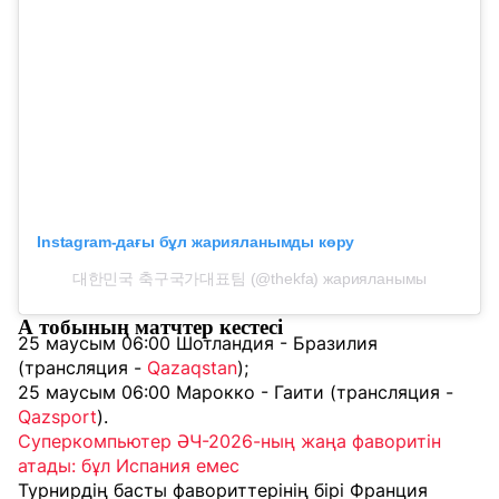
Instagram-дағы бұл жарияланымды көру
대한민국 축구국가대표팀 (@thekfa) жарияланымы
А тобының матчтер кестесі
25 маусым 06:00 Шотландия - Бразилия
(трансляция -
Qazaqstan
);
25 маусым 06:00 Марокко - Гаити (трансляция -
Qazsport
).
Суперкомпьютер ӘЧ-2026-ның жаңа фаворитін
атады: бұл Испания емес
Турнирдің басты фавориттерінің бірі Франция