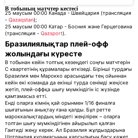
В тобының матчтер кестесі
25 маусым 00:00 Канада - Швейцария (трансляция
-
Qazaqstan
);
25 маусым 00:00 Катар - Босния және Герцеговина
(трансляция -
Qazsport
).
Бразилиялықтар плей-офф
жолындағы күресте
В тобынан кейін топтық кезеңдегі соңғы матчтерін
С квартетінің құрамалары өткізеді. Бірінші турдағы
Бразилия мен Марокко арасындағы тең ойыннан
кейін екі команда да екінші турда сенімді жеңіске
жетіп, плей-оффқа шығу мүмкіндігін іс жүзінде
қамтамасыз етті.
Енді оларға кімнің қай орынмен 1/16 финалға
шығатынын анықтау ғана қалды. Бұл ретте
мароккалықтардың міндеті жеңілірек – оларға
топтан шығу мүмкіндігінен айырылып қалған
Гаитиді жеңу керек. Ал Бразилия жұлдыздарына
Шотландия құрамасының қарсылығын басу қажет.