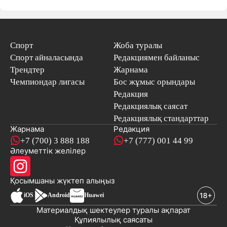
Спорт
Жоба туралы
Спорт айналасында
Редакциямен байланыс
Трендтер
Жарнама
Чемпиондар лигасы
Бос жұмыс орындары
Редакция
Редакциялық саясат
Редакциялық стандарттар
Жарнама
Редакция
+7 (700) 3 888 188
+7 (777) 001 44 99
Әлеуметтік желілер
Қосымшаны
жүктеп алыңыз
iOS
Android
Huawei
Материалдық шектеулер туралы ақпарат
Құпиялылық саясаты