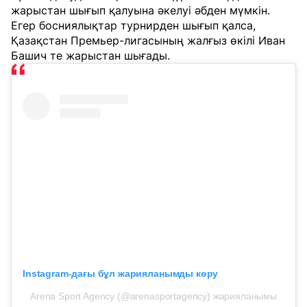
жарыстан шығып қалуына әкелуі әбден мүмкін.
Егер босниялықтар турнирден шығып қалса,
Қазақстан Премьер-лигасының жалғыз өкілі Иван
Башич те жарыстан шығады.
Instagram-дағы бұл жарияланымды көру
Arena Sport Agency (@arenasportagency) жарияланымы