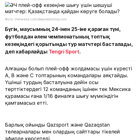
Фото: thenews2.com/depositphotos.com
Бүгін, маусымның 24-інен 25-іне қараған түні,
футболдан әлем чемпионатының топтық
кезеңіндегі қорытынды тур матчтері басталады,
деп хабарлайды
Tengri Sport
.
Алғашқы болып плей-офф жолдамасы үшін күресті
А, В және С топтарының командалары аяқтайды.
Үшінші турдың басталуына дейін осы
төрттіктердегі 12 команданың ішінен тек Мексика
құрамасы ғана 1/16 финалға шығу мүмкіндігін
қамтамасыз етті.
Барлық ойынды Qazsport және Qazaqstan
телеарналары мен олардың сайттары тікелей
эфирде көрсетеді.