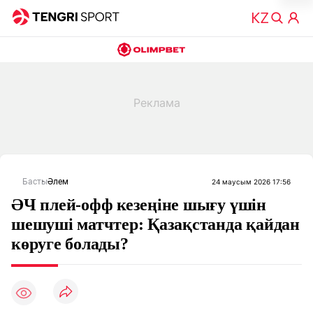
Басты
Әлем
24 маусым 2026 17:56
ӘЧ плей-офф кезеңіне шығу үшін
шешуші матчтер: Қазақстанда қайдан
көруге болады?