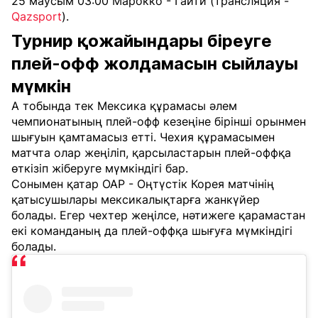
25 маусым 03:00 Марокко - Гаити (трансляция -
Qazsport
).
Турнир қожайындары біреуге
плей-офф жолдамасын сыйлауы
мүмкін
А тобында тек Мексика құрамасы әлем
чемпионатының плей-офф кезеңіне бірінші орынмен
шығуын қамтамасыз етті. Чехия құрамасымен
матчта олар жеңіліп, қарсыластарын плей-оффқа
өткізіп жіберуге мүмкіндігі бар.
Сонымен қатар ОАР - Оңтүстік Корея матчінің
қатысушылары мексикалықтарға жанкүйер
болады. Егер чехтер жеңілсе, нәтижеге қарамастан
екі команданың да плей-оффқа шығуға мүмкіндігі
болады.