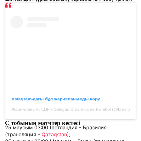
Instagram-дағы бұл жарияланымды көру
Жарияланым: CBF • Seleção Brasileira de Futebol (@brasil)
С тобының матчтер кестесі
25 маусым 03:00 Шотландия - Бразилия
(трансляция -
Qazaqstan
);