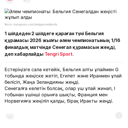
Фото: instagram.com/belgianreddevils
1 шілдеден 2 шілдеге қараған түні Бельгия
құрамасы 2026 жылғы әлем чемпионатының 1/16
финалдық матчінде Сенегал құрамасын жеңді,
деп хабарлайды
Tengri Sport.
Естеріңізге сала кетейік, Бельгия алты ұпаймен G
тобында жеңіске жетіп, Египет және Иранмен ұпай
бөлісіп, Жаңа Зеландияны жеңді.
Сенегалға келетін болсақ, олар үш ұпай жинап, I
тобынан үшінші орынға шықты, Франция мен
Норвегияға жеңіліп қалды, бірақ Иракты жеңді.