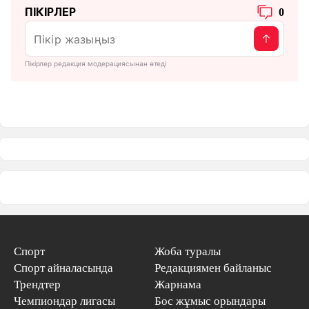
ПІКІРЛЕР
0
Пікірлер редакция модерациясынан өтеді
Спорт
Жоба туралы
Спорт айналасында
Редакциямен байланыс
Трендтер
Жарнама
Чемпиондар лигасы
Бос жұмыс орындары