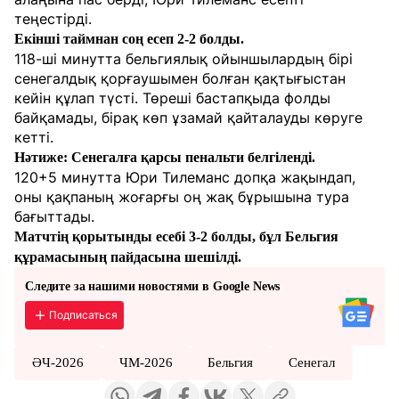
теңестірді.
Екінші таймнан соң есеп 2-2 болды.
118-ші минутта бельгиялық ойыншылардың бірі
сенегалдық қорғаушымен болған қақтығыстан
кейін құлап түсті. Төреші бастапқыда фолды
байқамады, бірақ көп ұзамай қайталауды көруге
кетті.
Нәтиже: Сенегалға қарсы пенальти белгіленді.
120+5 минутта Юри Тилеманс допқа жақындап,
оны қақпаның жоғарғы оң жақ бұрышына тура
бағыттады.
Матчтің қорытынды есебі 3-2 болды, бұл Бельгия
құрамасының пайдасына шешілді.
Следите за нашими новостями в Google News
Подписаться
ӘЧ-2026
ЧМ-2026
Бельгия
Сенегал