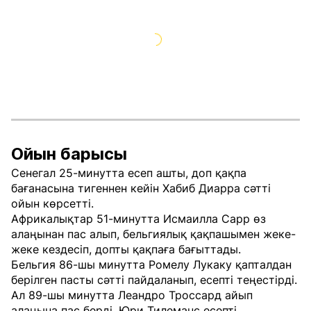
Ойын барысы
Сенегал 25-минутта есеп ашты, доп қақпа
бағанасына тигеннен кейін Хабиб Диарра сәтті
ойын көрсетті.
Африкалықтар 51-минутта Исмаилла Сарр өз
алаңынан пас алып, бельгиялық қақпашымен жеке-
жеке кездесіп, допты қақпаға бағыттады.
Бельгия 86-шы минутта Ромелу Лукаку қапталдан
берілген пасты сәтті пайдаланып, есепті теңестірді.
Ал 89-шы минутта Леандро Троссард айып
алаңына пас берді, Юри Тилеманс есепті