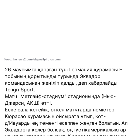
Фото: thenews2.com/depositphotos.com
26 маусымға қараған түні Германия құрамасы Е
тобының қорытынды турында Эквадор
командасынан жеңіліп қалды, деп хабарлайды
Tengri Sport
.
Матч "Метлайф-стэдиум" стадионында (Нью-
Джерси, АҚШ) өтті.
Еске сала кетейік, өткен матчтарда немістер
Кюрасао құрамасын ойсырата ұтып, Кот-
д'Ивуарды ең төменгі есеппен жеңген болатын. Ал
Эквадорға келер болсақ, оңтүстікамерикалықтар