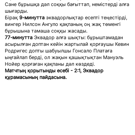
Сане бұрышқа дәл соққы бағыттап, немістерді алға
шығарды.
Бірақ
9-минутта
эквадорлықтар есепті теңестірді,
вингер Нилсон Ангуло қақпаның оң жақ төменгі
бұрышына тамаша соққы жасады.
77-минутта
Эквадор алға шықты: бұрыштамадан
асырылған доптан кейін жартылай қорғаушы Кевин
Родригес допты шабуылшы Гонсало Платаға
ыңғайлап берді, ол жақын қашықтықтан Мануэль
Нойер қорғаған қақпаны дәл көздеді.
Матчтың қорытынды есебі - 2:1, Эквадор
құрамасының пайдасына.