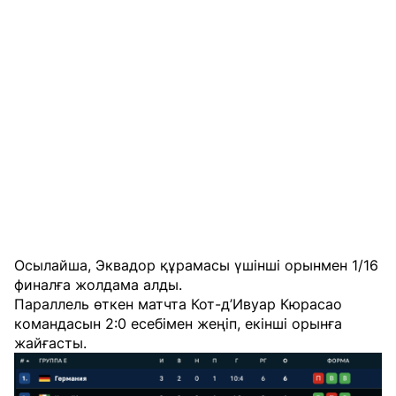
Осылайша, Эквадор құрамасы үшінші орынмен 1/16
финалға жолдама алды.
Параллель өткен матчта Кот-д’Ивуар Кюрасао
командасын 2:0 есебімен жеңіп, екінші орынға
жайғасты.