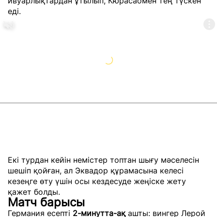
ивуарлықтардан ұтылып, Кюрасаомен тең түскен
еді.
Екі турдан кейін немістер топтан шығу мәселесін
шешіп қойған, ал Эквадор құрамасына келесі
кезеңге өту үшін осы кездесуде жеңіске жету
қажет болды.
Матч барысы
Германия есепті
2-минутта-ақ
ашты: вингер Лерой