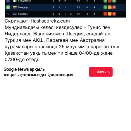
Скриншот: flashscorekz.com
Мундиальдағы келесі кездесулер - Тунис пен
Нидерланд, Жапония мен Швеция, сондай-ақ
Түркия мен АҚШ, Парагвай мен Австралия
құрамалары арасында 26 маусымға қараған түні
Қазақстан уақытымен тиісінше 04:00-де және
07:00-де өтеді.
Google News арқылы
Жазылу
жаңалықтарымызды қадағалаңыз