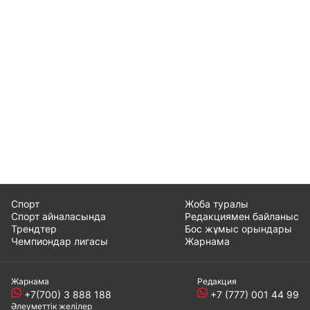
Спорт
Жоба туралы
Спорт айналасында
Редакциямен байланыс
Трендтер
Бос жұмыс орындары
Чемпиондар лигасы
Жарнама
Жарнама
Редакция
+7(700) 3 888 188
+7 (777) 001 44 99
Әлеуметтік желілер