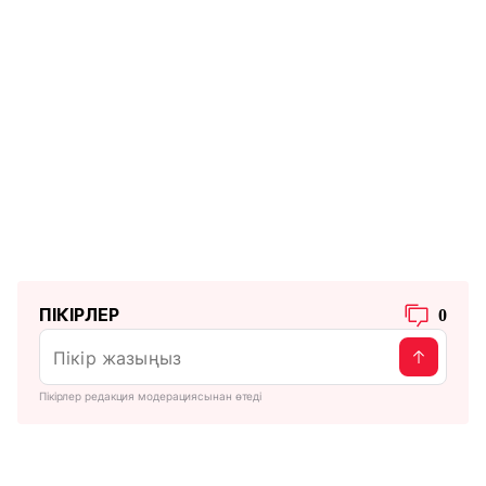
ПІКІРЛЕР
0
Пікірлер редакция модерациясынан өтеді