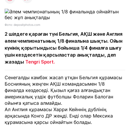
Фото: depositphotos.com
2 шілдеге қараған түні Бельгия, АҚШ және Англия
әлем чемпионатының 1/8 финалына шықты. Ойын
күнінің қорытындысы бойынша 1/4 финалға шығу
үшін кездесетін қарсыластар анықталды, деп
жазады
Tengri Sport.
Сенегалды камбэк жасап ұтқан Бельгия құрамасы
Боснияның жеңген АҚШ командасымен 1/8
финалда кездеседі. Қызыл қағаз алғандықтан
америкалық үздік футболшы Фоларин Балоган
ойынға қатыса алмайды.
Ал Англия құрамасы Харри Кейннің дублінің
арқасында Конго ДР жеңді. Енді олар Мексика
құрамасына қарсы ойнайтын болады.