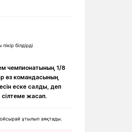
Бүкіл әлем
Ғылым және
білім
Жол жазба
Білім беру
Саяхат Time
мекемелері
Ашық түсті
ем чемпионатының 1/8
ар өз командасының
сін еске салды, деп
Әлеуметтік желілер
е
сілтеме жасап.
 ойсырай ұтылып аяқтады.