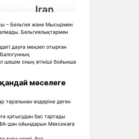
ысы – Бельгия және Мысырмен
ға алмады. Бельгиялықтармен
ндегі дауға меңзеп отырған
 Балогунның
л шешім оның өтініші бойынша
қандай мәселеге
р тарапынан өздеріне деген
ға қатысудан бас тартады
ИФА-дан ойындарын Мексикаға
е тура келді, бұл