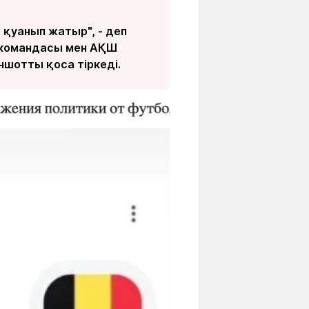
 қуанып жатыр", - деп
 командасы мен АҚШ
ншотты қоса тіркеді.