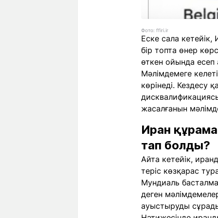
Фото: ffiri.ir
Еске сала кетейік
бір топта өнер көр
өткен ойында есеп 
Мәлімдемеге келеті
көрінеді. Кездесу
дисквалификациясын
жасалғанын мәлімд
Иран құрама
тап болды?
Айта кетейік, ира
теріс көзқарас тур
Мундиаль басталма
деген мәлімдемеле
ауыстыруды сұрады,
Нәтижесінде иранды