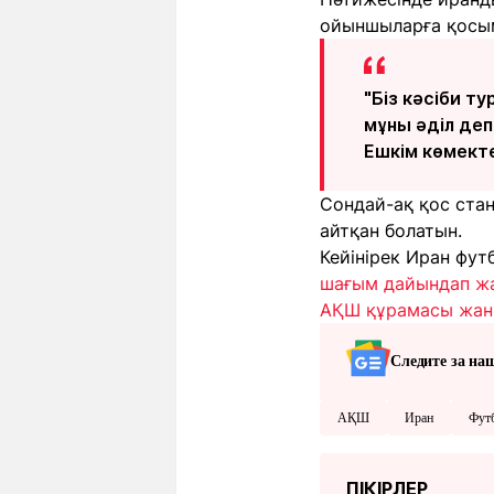
ойыншыларға қосым
"Біз кәсіби т
мұны әділ деп 
Ешкім көмекте
Сондай-ақ қос ста
айтқан болатын.
Кейінірек Иран фу
шағым дайындап ж
АҚШ құрамасы жанж
Следите за на
АҚШ
Иран
Фут
ПІКІРЛЕР