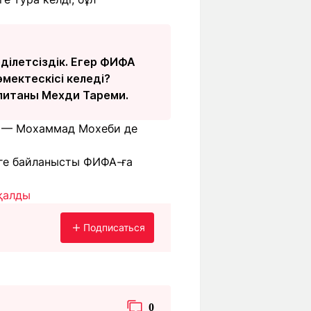
әділетсіздік. Егер ФИФА
көмектескісі келеді?
апитаны Мехди Тареми.
— Мохаммад Мохеби де
рге байланысты ФИФА-ға
қалды
Подписаться
0