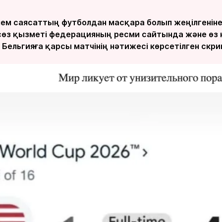
әлем саясаттың футболдан масқара болып жеңілгеніне
өз қызметі федерацияның ресми сайтында және өз
ельгияға қарсы матчінің нәтижесі көрсетілген скри