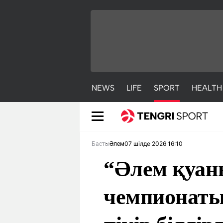
NEWS
LIFE
SPORT
HEALTH
07 шілде 2026 16:10
Басты
Әлем
“Әлем қуан
чемпионат
NEWS
LIFE
S
Жаңалықтар
Әдемі
С