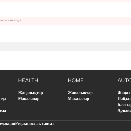
циясынан өтеді
HEALTH
HOME
AUT
Жаңалықтар
Жаңалықтар
Жаңал
нда
Мақалалар
Мақалалар
Пайда
Блогта
асы
Арнай
едакция
Редакциялық саясат