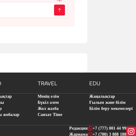
O
TRAVEL
EDU
ықтар
Менің елім
Жаңалықтар
лы
Бүкіл әлем
Ғылым және білім
р
Жол жазба
Білім беру мекемелері
ы жобалар
Саяхат Time
Редакция
+7 (777) 001 44 99
Жарнама
+7 (700) 3 888 188