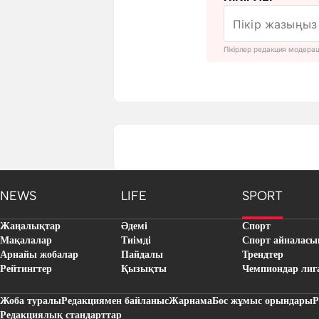
Пікірлер редакция модера
NEWS
LIFE
SPORT
Жаңалықтар
Әдемі
Спорт
Мақалалар
Тиімді
Спорт айналасы
Арнайы жобалар
Пайдалы
Трендтер
Рейтингтер
Қызықты
Чемпиондар лиг
Жоба туралы
Редакциямен байланыс
Жарнама
Бос жұмыс орындары
Р
Редакциялық стандарттар