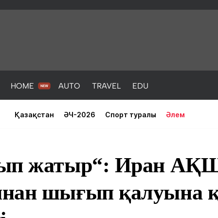
HOME
AUTO
TRAVEL
EDU
Қазақстан
ӘЧ-2026
Спорт туралы
Әлем
ып жатыр“: Иран АҚ
ынан шығып қалуына 
PORT
HEALTH
HOME
AUTO
Жаңалықтар
порт
Жаңалықтар
Жаңалықта