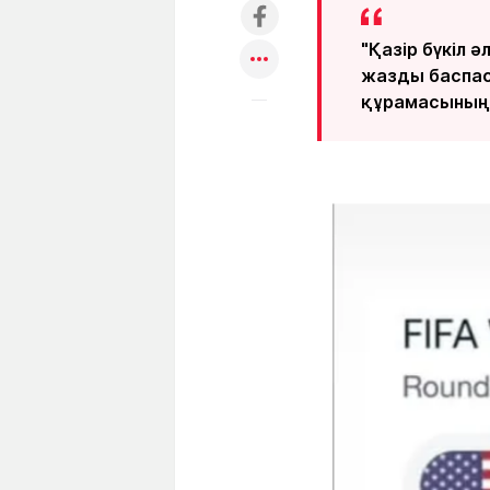
"Қазір бүкіл 
жазды баспас
құрамасының Б