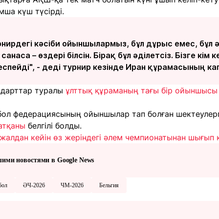
ша күш түсірді.
урнирдегі кәсіби ойыншылармыз, бұл дұрыс емес, бұл 
санаса – өздері білсін. Бірақ бұл әділетсіз. Бізге кім 
спейді", - деді турнир кезінде Иран құрамасының к
ндарттар туралы
ұлттық құраманың тағы бір ойыншысы
тбол федерациясының ойыншылар тап болған шектеуле
атқаны
белгілі болды.
алдан кейін өз жеріндегі әлем чемпионатынан шығып 
шими новостями в Google News
бол
ӘЧ-2026
ЧМ-2026
Бельгия