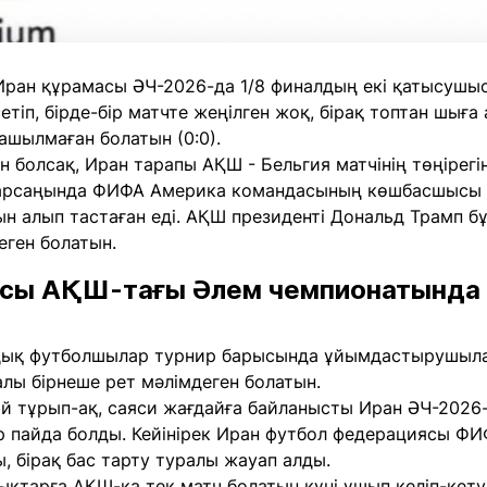
, Иран құрамасы ӘЧ-2026-да 1/8 финалдың екі қатысуш
сетіп, бірде-бір матчте жеңілген жоқ, бірақ топтан шы
ашылмаған болатын (0:0).
н болсақ, Иран тарапы АҚШ - Бельгия матчінің төңірегі
 қарсаңында ФИФА Америка командасының көшбасшысы
 алып тастаған еді. АҚШ президенті Дональд Трамп бұ
еген болатын.
сы АҚШ-тағы Әлем чемпионатында 
ндық футболшылар турнир барысында ұйымдастырушыла
алы бірнеше рет мәлімдеген болатын.
й тұрып-ақ, саяси жағдайға байланысты Иран ӘЧ-2026-
р пайда болды. Кейінірек Иран футбол федерациясы Ф
 бірақ бас тарту туралы жауап алды.
қтарға АҚШ-қа тек матч болатын күні ұшып келіп-кетуг