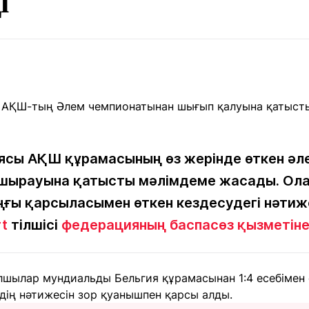
і
Мақалалар
порт
Мақалалар
Пайдалы
йналасында
Блогтар
рендтер
Арнайы
емпиондар
жобалар
игасы
дакциямен
Бос жұмыс
Баспасөз
Жарнама
йланыс
орындары
релиздері
ясы АҚШ құрамасының өз жерінде өткен әл
ұшырауына қатысты мәлімдеме жасады. Ол
ы қарсыласымен өткен кездесудегі нәтиже
рнама
+7 (700) 3 888 188
rt
тілшісі
федерацияның баспасөз қызметін
шылар мундиальды Бельгия құрамасынан 1:4 есебімен
дің нәтижесін зор қуанышпен қарсы алды.