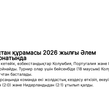
стан құрамасы 2026 жылғы Әлем
онатында
 кетейік, өзбекстандықтар Колумбия, Португалия және
 ойнайды. Турнир олар үшін бейсенбіде (18 маусым) Ко
тчтан басталады.
рсаңында команда екі жолдастық кездесу өткізіп, екеуі
 (2:0) және Нидерландыдан (2:1) ұтылып қалды.