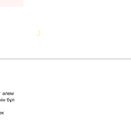
т әлем
ін бұл
ек