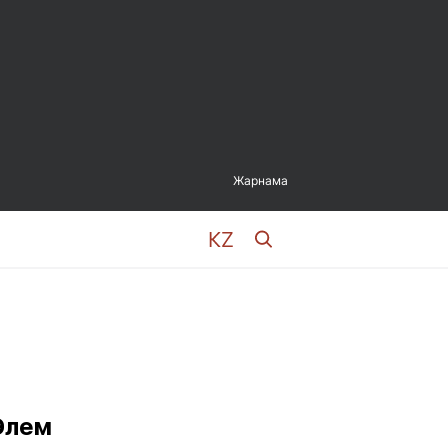
Жарнама
Әлем