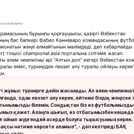
om/uzbekistanfa/
ұрамасының бұрынғы қорғаушысы, қазіргі Өзбекстан
ның бас бапкері Фабио Каннаваро командасының футб
пионатын жеңе алмайтынын мәлімдеді, деп хабарлайды
rt
тілшісі
championat.asia
порталына сілтеме жасап.
ы әлем чемпионы әрі "Алтын доп" иегері Өзбекстан к
ралы емес, турнирден ләззат алу туралы ойлауы керект
ы.
згі жұмыс турнирге дейін жасалады. Ал әлем чемпиона
ғанда, одан ләззат алу керек, өйткені біздің жеңіске
тынымызды білемін. Сондықтан біз өз футболымызды
ымыз қажет. Алаңға шығып, өз отбасымызбен көшеде
л ойнап жүргендей әсерде болуға тырысуымыз керек.
жақсы нәтиже көрсете аламыз", - деп келтіреді БАҚ
ның сөзін.