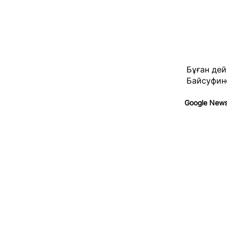
Бұған де
Байсуфино
Google New