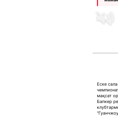
Еске сала
чемпионат
мақсат ор
Бапкер ре
клубтарме
"Гуанчжоу