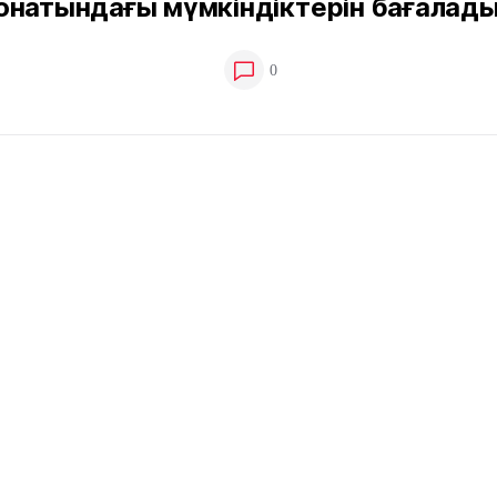
онатындағы мүмкіндіктерін бағалад
0