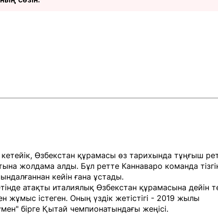
 кетейік, Өзбекстан құрамасы өз тарихында тұңғыш ре
ына жолдама алды. Бұл ретте Каннаваро команда тізгін
ындалғаннан кейін ғана ұстады.
тінде атақты италиялық Өзбекстан құрамасына дейін т
н жұмыс істеген. Оның үздік жетістігі - 2019 жылы
мен" бірге Қытай чемпионатындағы жеңісі.