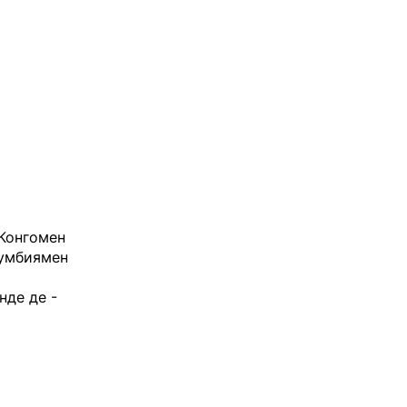
 Конгомен
лумбиямен
нде де -