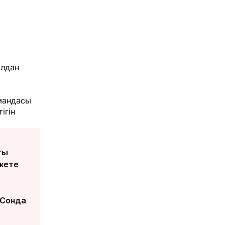
олдан
омандасы
ігін
ты
 жете
 Сонда