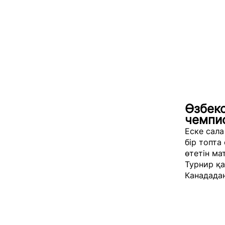
Өзбек
чемпи
Еске сала
бір топта
өтетін ма
Турнир қа
Канададан