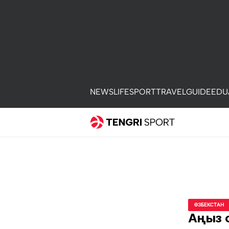
NEWS
LIFE
SPORT
TRAVEL
GUIDE
EDU
ӨЗБЕКСТАН
Аңыз 