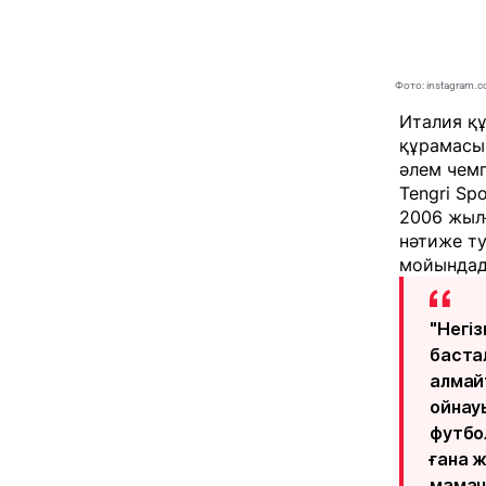
Фото: instagram.c
Италия қ
құрамасы
әлем чем
Tengri Spo
2006 жылғ
нәтиже ту
мойындад
"Негі
бастал
алмай
ойнау
футбо
ғана 
маман