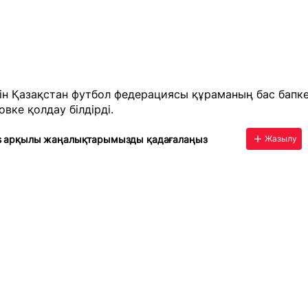
йін Қазақстан футбол федерациясы
құраманың бас бапке
вке қолдау білдірді.
s арқылы жаңалықтарымызды қадағалаңыз
Жазылу