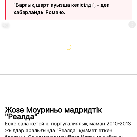
"Барлық шарт ауызша келісілді", - деп
хабарлайды Романо.
Жозе Моуриньо мадридтік
"Реалда"
Еске сала кетейік, португалиялық маман 2010-2013
жылдар аралығында "Реалда" қызмет еткен
болатын. Ол командамен бірге Испания кубогын