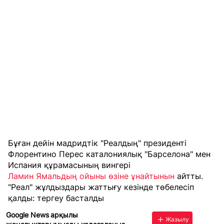
Бұған дейін мадридтік "Реалдың" президенті
Флорентино Перес каталониялық "Барселона" мен
Испания құрамасының вингері
Ламин Ямальдың ойыны өзіне ұнайтынын
айтты.
"Реал" жұлдыздары жаттығу кезінде төбелесіп
қалды: тергеу басталды
Google News арқылы
Жазылу