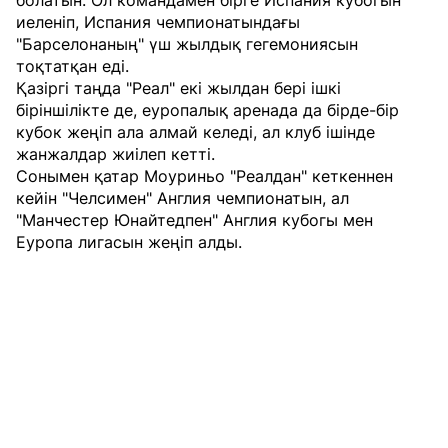
иеленіп, Испания чемпионатындағы
"Барселонаның" үш жылдық гегемониясын
тоқтатқан еді.
Қазіргі таңда "Реал" екі жылдан бері ішкі
біріншілікте де, еуропалық аренада да бірде-бір
кубок жеңіп ала алмай келеді, ал клуб ішінде
жанжалдар жиілеп кетті.
Сонымен қатар Моуриньо "Реалдан" кеткеннен
кейін "Челсимен" Англия чемпионатын, ал
"Манчестер Юнайтедпен" Англия кубогы мен
Еуропа лигасын жеңіп алды.