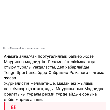
Фото: Maxisports/depositphotos.com
Аңызға айналған португалиялық бапкер Жозе
Моуриньо мадридтік "Реалмен" келісімшартқа
отыру туралы уағдаласты, деп хабарлайды
Tengri Sport
инсайдер Фабрицио Романоға сілтеме
жасап.
Журналистің мәліметінше, маман екі жылдық
келісімшартқа қол қояды. Моуриньоның Мадридке
оралатыны туралы ресми түрде айдың соңына
дейін жарияланады.