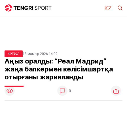
18 мамыр 2026 14:02
ФУТБОЛ
Аңыз оралды: “Реал Мадрид“
жаңа бапкермен келісімшартқа
отырғаны жарияланды
0