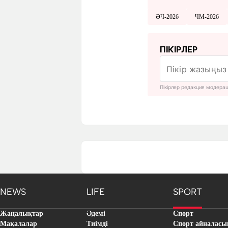
ӘЧ-2026
ЧМ-2026
ПІКІРЛЕР
Пікірлер редакция модера
NEWS
LIFE
SPORT
Жаңалықтар
Әдемі
Спорт
Мақалалар
Тиімді
Спорт айналасы