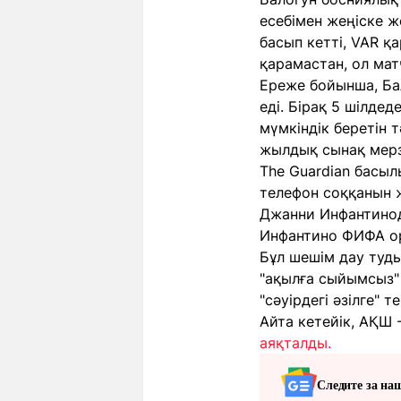
есебімен жеңіске 
басып кетті, VAR қ
қарамастан, ол мат
Ереже бойынша, Бал
еді. Бірақ 5 шілде
мүмкіндік беретін 
жылдық сынақ мер
The Guardian басы
телефон соққанын 
Джанни Инфантинод
Инфантино ФИФА ор
Бұл шешім дау туд
"ақылға сыйымсыз"
"сәуірдегі әзілге"
Айта кетейік, АҚШ 
аяқталды.
Следите за на