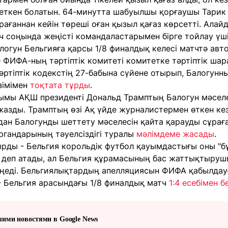
жеткен болатын. 64-минутта шабуылшы қорғаушы Тарик
арағаннан кейін төреші оған қызыл қағаз көрсетті. Ала
ч соңында жеңісті командаластарымен бірге тойлау үш
огун Бельгияға қарсы 1/8 финалдық келесі матчтә авто
де ФИФА-ның тәртіптік комитеті комитетке тәртіптік ша
тәртіптік кодекстің 27-бабына сүйене отырып, Балогун
зімімен
тоқтата тұрды
.
лымы АҚШ президенті Дональд Трамптың Балогун мәсел
жазды. Трамптың өзі Ақ үйде журналистермен өткен к
ан Балогунды шеттету мәселесін қайта қарауды сұраға
гандарының тәуелсіздігі туралы
мәлімдеме жасады
.
ырды - Бельгия корольдік футбол қауымдастығы оны "
 деп атады, ал Бельгия құрамасының бас жаттықтыруш
 теңеді. Бельгиялықтардың апелляциясын ФИФА қабылда
- Бельгия арасындағы 1/8 финалдық матч
1:4 есебімен 
шими новостями в Google News