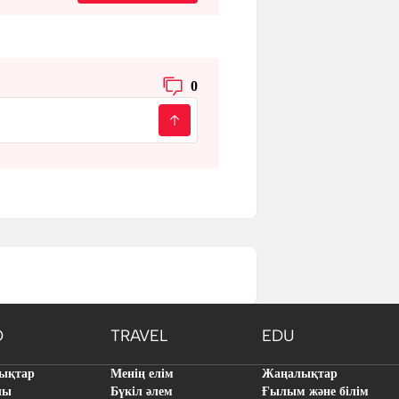
0
O
TRAVEL
EDU
ықтар
Менің елім
Жаңалықтар
лы
Бүкіл әлем
Ғылым және білім