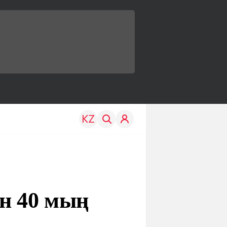
н 40 мың
TRAVEL
EDU
р
Менің елім
Жаңалықтар