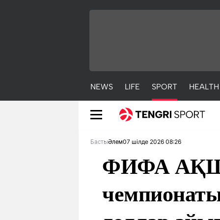
NEWS
LIFE
SPORT
HEALTH
07 шілде 2026 08:26
Басты
Әлем
ФИФА АҚШ
чемпионаты
NEWS
LIFE
S
Жаңалықтар
Әдемі
С