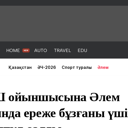
HOME
AUTO
TRAVEL
EDU
Қазақстан
ӘЧ-2026
Спорт туралы
Әлем
 ойыншысына Әлем
нда ереже бұзғаны үші
PORT
HEALTH
HOME
AUTO
Жаңалықтар
порт
Жаңалықтар
Жаңалықта