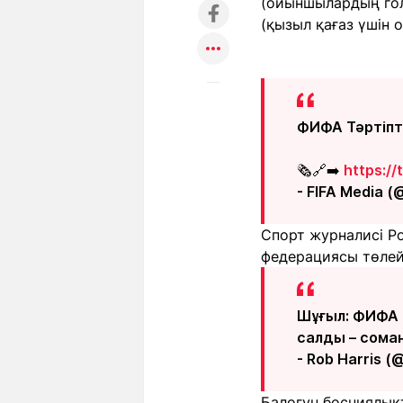
(ойыншылардың голд
(қызыл қағаз үшін 
ФИФА Тәртіпт
🗞️🔗➡️
https:/
- FIFA Media 
Спорт журналисі Р
федерациясы төлейті
Шұғыл: ФИФА 
салды – сома
- Rob Harris 
Балогун босниялықт