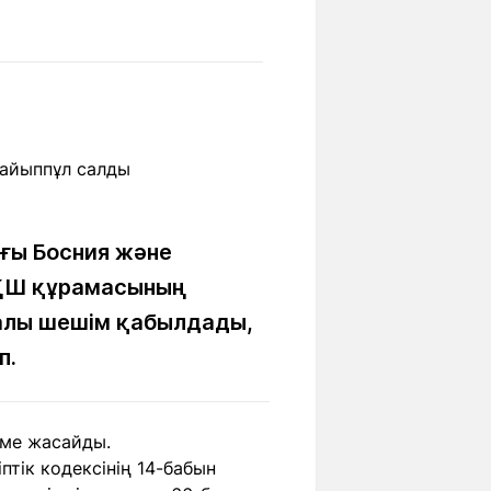
Бүкіл әлем
Ғылым және
білім
Жол жазба
Білім беру
Саяхат Time
мекемелері
Ашық түсті
ғы Босния және
АҚШ құрамасының
алы шешім қабылдады,
Әлеуметтік желілер
п.
еме жасайды.
тік кодексінің 14-бабын