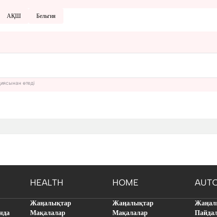
АҚШ
Бельгия
циясынан өтеді
HEALTH
HOME
AUT
Жаңалықтар
Жаңалықтар
Жаңал
нда
Мақалалар
Мақалалар
Пайда