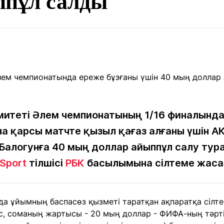
ппұл салды
Мақалалар
порт
Мақалалар
Пайдалы
йналасында
Блогтар
рендтер
Арнайы
емпиондар
жобалар
игасы
дакциямен
Бос жұмыс
Баспасөз
Жарнама
йланыс
орындары
релиздері
митеті Әлем чемпионатының 1/16 финалында
на қарсы матчте қызыл қағаз алғаны үшін 
алогунға 40 мың доллар айыппұл салу тур
рнама
+7 (700) 3 888 188
 Sport
тілшісі
РБК
басылымына сілтеме жаса
а ұйымның баспасөз қызметі таратқан ақпаратқа сілт
, соманың жартысы - 20 мың доллар - ФИФА-ның тәртіп