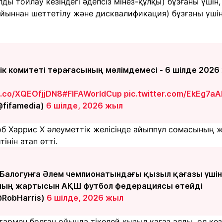
ы тойлау кезіндегі әдепсіз мінез-құлқы) бұзғаны үшін,
ойыннан шеттетілу және дисквалификация) бұзғаны үшін
ік комитеті төрағасының мәлімдемесі - 6 шілде 2026
/t.co/XQEOfjjDN8
#FIFAWorldCup
pic.twitter.com/EkEg7a
(@fifamedia)
6 шілде, 2026 жыл
об Харрис Х әлеуметтік желісінде айыппұл сомасының
нін атап өтті.
Балогунға Әлем чемпионатындағы қызыл қағазы үшін
ның жартысын АҚШ футбол федерациясы өтейді
(@RobHarris)
6 шілде, 2026 жыл
армен болған ойында тікелей қызыл қағаз алды, ол ке