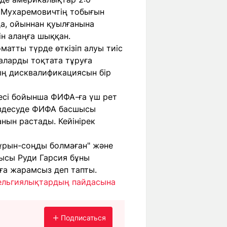
 Мухаремовичтің тобығын
йда, ойыннан қуылғанына
ін алаңға шыққан.
матты түрде өткізіп алуы тиіс
раларды тоқтата тұруға
ның дисквалификациясын бір
есі бойынша ФИФА-ға үш рет
ездесуде ФИФА басшысы
нын растады. Кейінірек
бұрын-соңды болмаған" және
ысы Руди Гарсия бұны
уға жарамсыз деп тапты.
бельгиялықтардың пайдасына
Подписаться