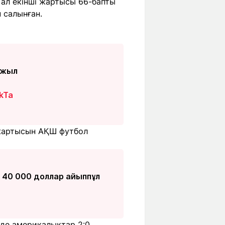
 ал екінші жартысы 66-бапты
 салынған.
 жыл
AkTa
 жартысын АҚШ футбол
 40 000 доллар айыппұл
зде америкалықтар 2:0