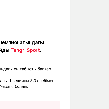
Бүкіл әлем
Ғылым және
білім
Жол жазба
Білім беру
Саяхат Time
мекемелері
 чемпионатындағы
айды
Tengri Sport
.
Ашық түсті
ндағы ең табысты бапкер
Әлеуметтік желілер
асы Швецияны 3:0 есебімен
7-жеңіс болды.