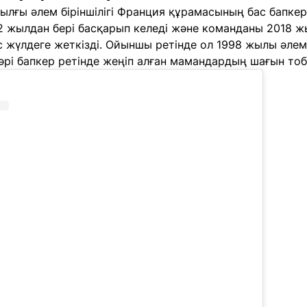
лғы әлем біріншілігі Франция құрамасының бас бапкері
12 жылдан бері басқарып келеді және команданы 2018 
с жүлдеге жеткізді. Ойыншы ретінде ол 1998 жылы әле
әрі бапкер ретінде жеңіп алған мамандардың шағын то