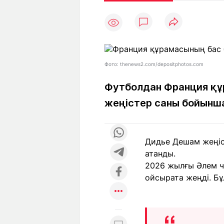
Мақалалар
Тиімді
С
а
Арнайы
Пайдалы
жобалар
Т
Қызықты
Рейтингтер
Ч
л
Фото: thenews2.com/depositphotos.com
Футболдан Франция құ
жеңістер саны бойынш
Жоба
Ре
туралы
ба
Дидье Дешам жеңіс
Редакция
Жа
атанды.
+7 (777) 001 44 99
2026 жылғы Әлем ч
ойсырата жеңді. Бұ