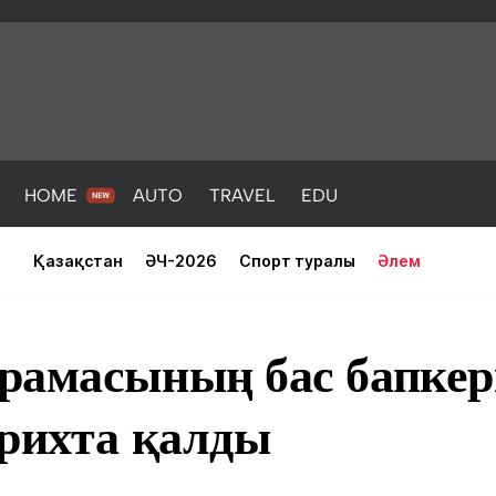
HOME
AUTO
TRAVEL
EDU
Қазақстан
ӘЧ-2026
Спорт туралы
Әлем
рамасының бас бапкері
арихта қалды
PORT
HEALTH
HOME
AUTO
Жаңалықтар
порт
Жаңалықтар
Жаңалықта