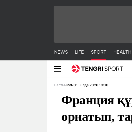
NEWS
LIFE
SPORT
HEALTH
01 шілде 2026 18:00
Басты
Әлем
Франция құ
орнатып, т
NEWS
LIFE
S
Жаңалықтар
Әдемі
С