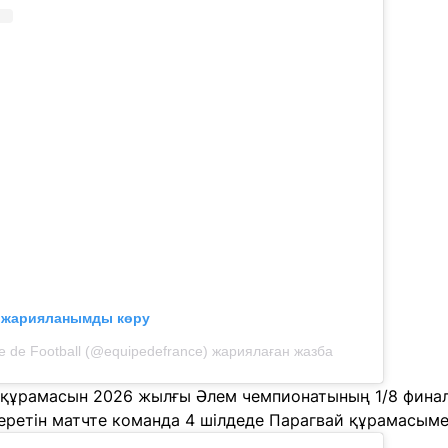
л жарияланымды көру
e de Football (@equipedefrance) жариялаған жазба
 құрамасын 2026 жылғы Әлем чемпионатының 1/8 фина
ретін матчте команда 4 шілдеде Парагвай құрамасымен