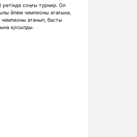
 ретінде соңғы турнир. Ол
жылы Әлем чемпионы атағына,
м чемпионы атанып, басты
бына қосылды.