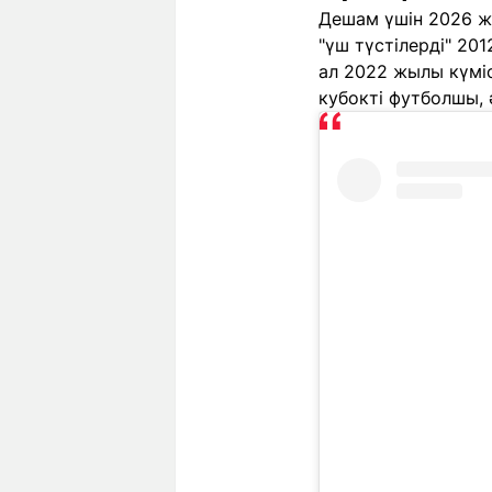
Дешам үшін 2026 жы
"үш түстілерді" 20
ал 2022 жылы күмі
кубокті футболшы, 