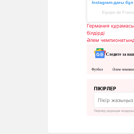
Instagram-дағы бұ
Equipe de Franc
Германия құрамасы
білдірді
Әлем чемпионатынд
Следите за на
Футбол
Әлем чемпио
ПІКІРЛЕР
Пікірлер редакция модера