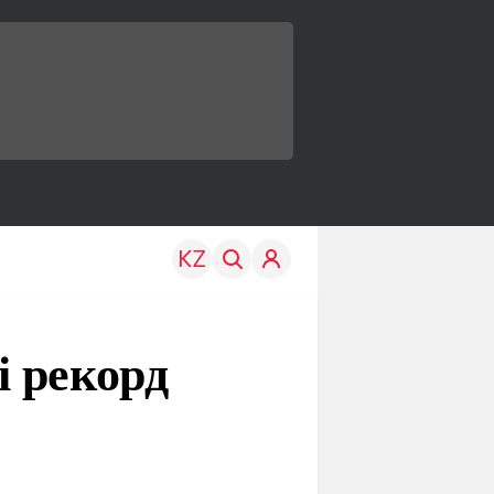
 рекорд
TRAVEL
EDU
р
Менің елім
Жаңалықтар