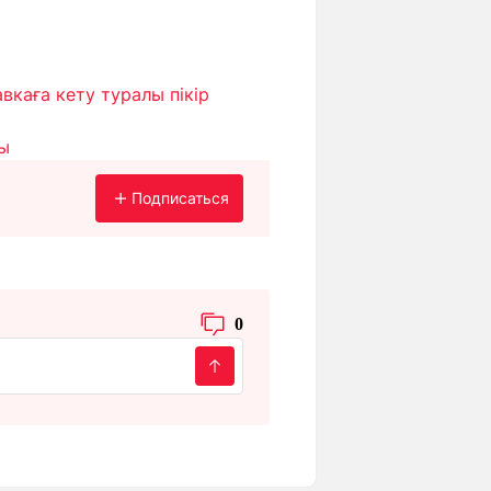
каға кету туралы пікір
ы
Подписаться
0