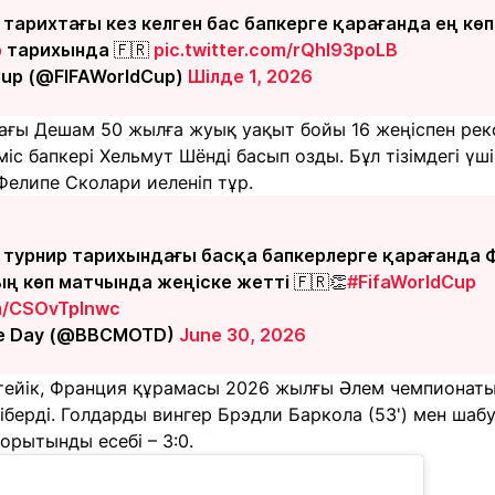
арихтағы кез келген бас бапкерге қарағанда ең көп
p
тарихында 🇫🇷
pic.twitter.com/rQhI93poLB
Cup (@FIFAWorldCup)
Шілде 1, 2026
ағы Дешам 50 жылға жуық уақыт бойы 16 жеңіспен рек
міс бапкері Хельмут Шёнді басып озды. Бұл тізімдегі үш
Фелипе Сколари иеленіп тұр.
турнир тарихындағы басқа бапкерлерге қарағанда
ң көп матчында жеңіске жетті 🇫🇷👏
#FifaWorldCup
om/CSOvTplnwc
he Day (@BBCMOTD)
June 30, 2026
кетейік, Франция құрамасы 2026 жылғы Әлем чемпионат
берді. Голдарды вингер Брэдли Баркола (53') мен шабу
қорытынды есебі – 3:0.