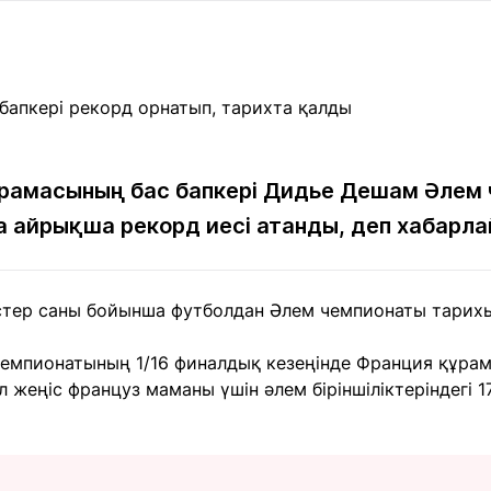
Мақалалар
порт
Мақалалар
Пайдалы
йналасында
Блогтар
рендтер
Арнайы
емпиондар
жобалар
игасы
рамасының бас бапкері Дидье Дешам Әлем
а айрықша рекорд иесі атанды, деп хабарл
дакциямен
Бос жұмыс
Баспасөз
Жарнама
йланыс
орындары
релиздері
тер саны бойынша футболдан Әлем чемпионаты тарихы
рнама
+7 (700) 3 888 188
емпионатының 1/16 финалдық кезеңінде Франция құрам
л жеңіс француз маманы үшін әлем біріншіліктеріндегі 1