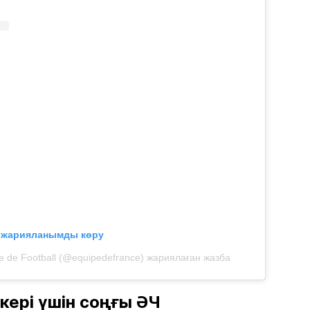
л жарияланымды көру
e de Football (@equipedefrance) жариялаған жазба
кері үшін соңғы ӘЧ