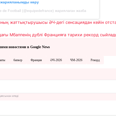
л жарияланымды көру
e de Football (@equipedefrance) жариялаған жазба
ның жаттықтырушысы ӘЧ-дегі сенсациядан кейін отстав
ағы Мбаппенің дублі Францияға тарихи рекорд сыйлад
шими новостями в Google News
наты
бапкер
Франция
ӘЧ-2026
ЧМ-2026
Рекорд
циясынан өтеді