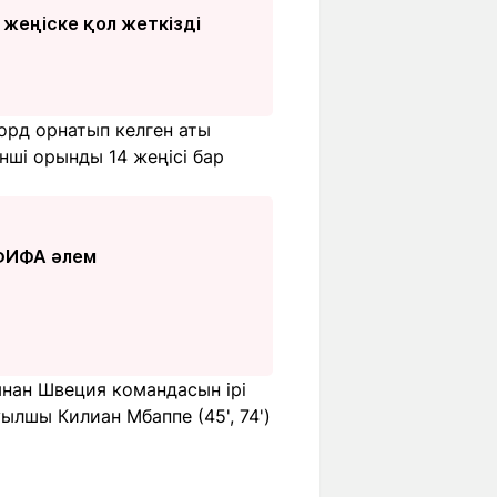
 жеңіске қол жеткізді
орд орнатып келген аты
інші орынды 14 жеңісі бар
 ФИФА әлем
ынан Швеция командасын ірі
ылшы Килиан Мбаппе (45', 74')