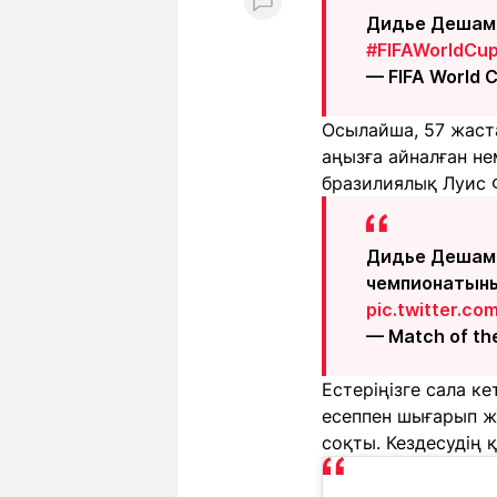
Дидье Дешам т
#FIFAWorldCu
— FIFA World 
Осылайша, 57 жаст
аңызға айналған не
бразилиялық Луис 
Дидье Дешам 
чемпионатыны
pic.twitter.c
— Match of t
Естеріңізге сала 
есеппен шығарып жі
соқты. Кездесудің 