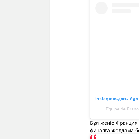
Instagram-дағы бұ
Equipe de Franc
Бұл жеңіс Франция
финалға жолдама бе