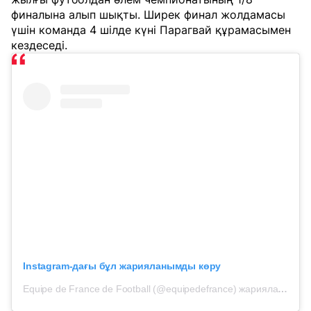
финалына алып шықты. Ширек финал жолдамасы
үшін команда 4 шілде күні Парагвай құрамасымен
кездеседі.
Instagram-дағы бұл жарияланымды көру
Equipe de France de Football (@equipedefrance) жариялаған жазба