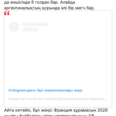
да еншісінде 6 голдан бар. Алайда
аргентиналықтың қорында әлі бір матч бар.
Instagram-дағы бұл жарияланымды көру
Equipe de France de Football (@equipedefrance) жариялаған жазба
Айта кетейік, бұл жеңіс Франция құрамасын 2026
жылғы футболдан әлем чемпионатының 1/8