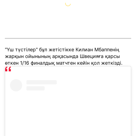
"Үш түстілер" бұл жетістікке Килиан Мбаппенің
жарқын ойынының арқасында Швецияға қарсы
өткен 1/16 финалдық матчтен кейін қол жеткізді.