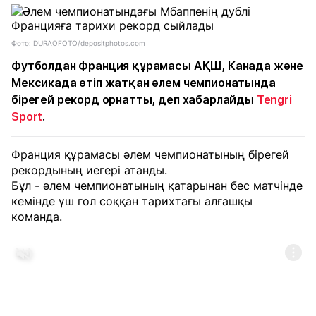
Фото: DURAOFOTO/depositphotos.com
Футболдан Франция құрамасы АҚШ, Канада және
Мексикада өтіп жатқан әлем чемпионатында
бірегей рекорд орнатты, деп хабарлайды
Tengri
Sport
.
Франция құрамасы әлем чемпионатының бірегей
рекордының иегері атанды.
Бұл - әлем чемпионатының қатарынан бес матчінде
кемінде үш гол соққан тарихтағы алғашқы
команда.