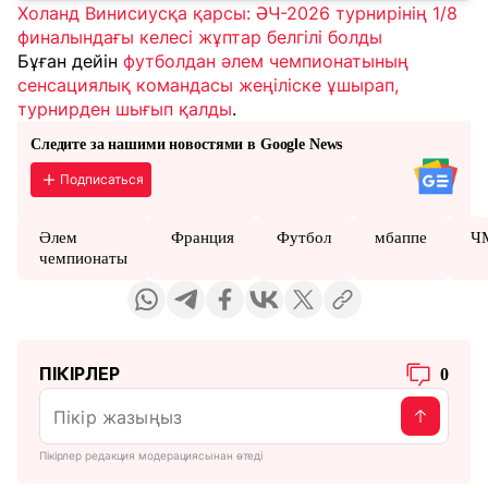
Холанд Винисиусқа қарсы: ӘЧ-2026 турнирінің 1/8
финалындағы келесі жұптар белгілі болды
Бұған дейін
футболдан әлем чемпионатының
сенсациялық командасы жеңіліске ұшырап,
турнирден шығып қалды
.
Следите за нашими новостями в Google News
Подписаться
Әлем
Франция
Футбол
мбаппе
Ч
чемпионаты
ПІКІРЛЕР
0
Пікірлер редакция модерациясынан өтеді