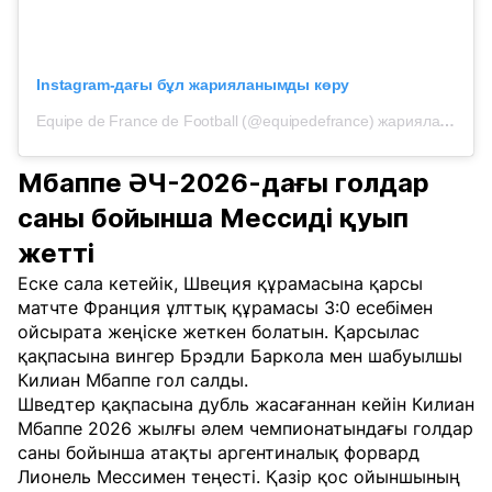
Instagram-дағы бұл жарияланымды көру
Equipe de France de Football (@equipedefrance) жариялаған жазба
Мбаппе ӘЧ-2026-дағы голдар
саны бойынша Мессиді қуып
жетті
Еске сала кетейік, Швеция құрамасына қарсы
матчте Франция ұлттық құрамасы 3:0 есебімен
ойсырата жеңіске жеткен болатын. Қарсылас
қақпасына вингер Брэдли Баркола мен шабуылшы
Килиан Мбаппе гол салды.
Шведтер қақпасына дубль жасағаннан кейін Килиан
Мбаппе 2026 жылғы әлем чемпионатындағы голдар
саны бойынша атақты аргентиналық форвард
Лионель Мессимен теңесті. Қазір қос ойыншының