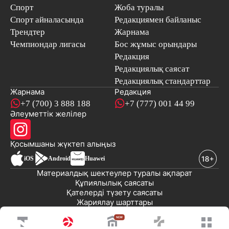
Спорт
Жоба туралы
Спорт айналасында
Редакциямен байланыс
Трендтер
Жарнама
Чемпиондар лигасы
Бос жұмыс орындары
Редакция
Редакциялық саясат
Редакциялық стандарттар
Жарнама
Редакция
+7 (700) 3 888 188
+7 (777) 001 44 99
Әлеуметтік желілер
Қосымшаны
жүктеп алыңыз
iOS
Android
Huawei
Материалдық шектеулер туралы ақпарат
Құпиялылық саясаты
Қателерді түзету саясаты
Жариялау шарттары
© 2008-2026 «EML» ЖШС