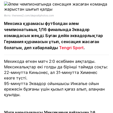
Фото: thenews2.com/depositphotos.com
Мексика құрамасы футболдан әлем
чемпионатының 1/16 финалында Эквадор
командасын жеңді. Бұған дейін эквадорлықтар
Германия құрамасын ұтып, сенсация жасаған
болатын, деп хабарлайды
Tengri Sport
.
Мехикода өткен матч 2:0 есебімен аяқталды.
Мексикалықтар екі голды да бірінші таймда соқты:
22-минутта Киньонес, ал 31-минутта Хименес
көзге түсті.
95-минутта Эквадор ойыншысы Инкапье ойын
ережесін бұзғаны үшін қызыл қағаз алып, алаңнан
қуылды.
Матч қорытындысы Мексиканың пайдасына 2:0