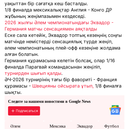
уақыттан бір сағатқа кеш басталды.
1/8 финалда мексикалықтар Англия - Конго ДР
жұбының жеңімпазымен кездеседі.
2026 жылғы Әлем чемпионатындағы Эквадор -
Германия матчы сенсациямен аяқталды
Еске сала кетейік, Эквадор топтық кезеңнің соңғы
матчінде немістерді сенсациялық түрде жеңіп,
әлем чемпионатының плей-офф кезеңіне жолдама
алған болатын.
Германия құрамасына келетін болсақ, олар 1/16
финалда Парагвай командасынан жеңіліп,
турнирден шығып қалды
.
ӘЧ-2026 турнирінің тағы бір фавориті - Франция
құрамасы -
Швецияны ойсырата ұтып,
1/8 финалға
шықты.
Следите за нашими новостями в Google News
Подписаться
Әлем
Мексика
Эквадор
Футбол