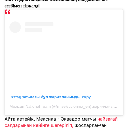
есебімен тіркелді.
Instagram-дағы бұл жарияланымды көру
Mexican National Team (@miseleccionmx_en) жарияланымы
Айта кетейік, Мексика - Эквадор матчы
найзағай
салдарынан кейінге шегеріліп,
жоспарланған