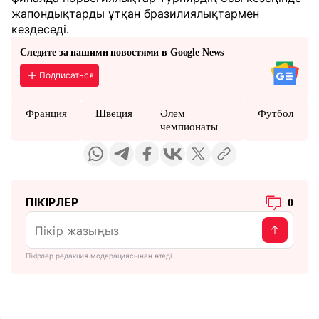
жапондықтарды ұтқан бразилиялықтармен
кездеседі.
Следите за нашими новостями в Google News
Подписаться
Франция
Швеция
Әлем
Футбол
чемпионаты
ПІКІРЛЕР
0
Пікірлер редакция модерациясынан өтеді