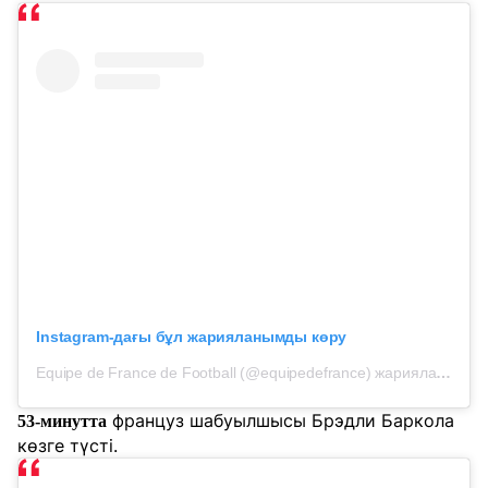
Instagram-дағы бұл жарияланымды көру
Equipe de France de Football (@equipedefrance) жариялаған жазба
француз шабуылшысы Брэдли Баркола
53-минутта
көзге түсті.