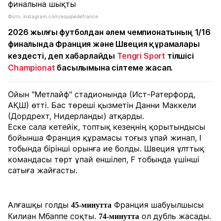
Фото: instagram.com/equipedefrance
2026 жылғы футболдан әлем чемпионатының 1/16
финалында Франция және Швеция құрамалары
кездесті, деп хабарлайды
Tengri Sport
тілшісі
Championat
басылымына сілтеме жасап.
Ойын "Метлайф" стадионында (Ист-Ратерфорд,
АҚШ) өтті. Бас төреші қызметін Данни Маккели
(Дордрехт, Нидерланды) атқарды.
Еске сала кетейік, топтық кезеңнің қорытындысы
бойынша Франция құрамасы тоғыз ұпай жинап, I
тобында бірінші орынға ие болды. Швеция ұлттық
командасы төрт ұпай еншілеп, F тобында үшінші
сатыға жайғасты.
Алғашқы голды
Франция шабуылшысы
45-минутта
Килиан Мбаппе соқты.
ол дубль жасады.
74-минутта