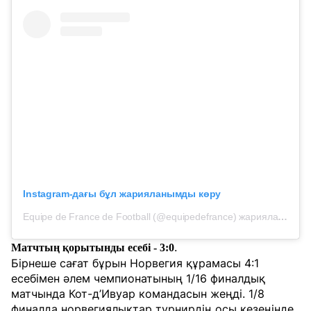
Instagram-дағы бұл жарияланымды көру
Equipe de France de Football (@equipedefrance) жариялаған жазба
.
Матчтың қорытынды есебі - 3:0
Бірнеше сағат бұрын Норвегия құрамасы 4:1
есебімен әлем чемпионатының 1/16 финалдық
матчында Кот-д’Ивуар командасын жеңді. 1/8
финалда норвегиялықтар турнирдің осы кезеңінде