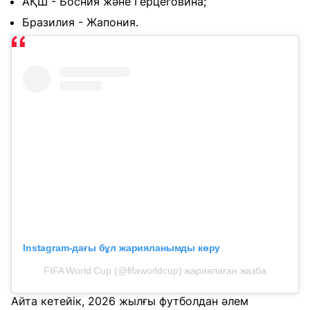
АҚШ - Босния және Герцеговина;
Бразилия - Жапония.
Instagram-дағы бұл жарияланымды көру
FIFA World Cup (@fifaworldcup) жариялаған жазба
Айта кетейік, 2026 жылғы футболдан әлем