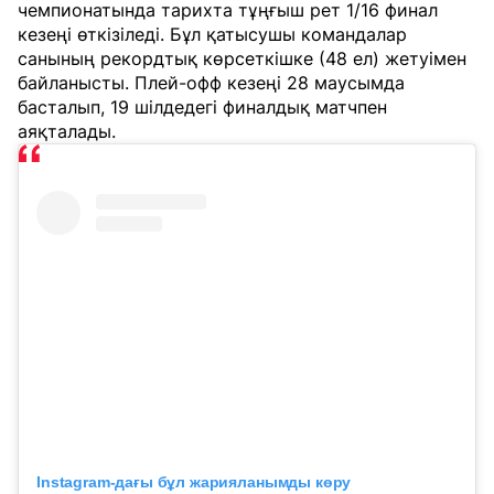
чемпионатында тарихта тұңғыш рет 1/16 финал
кезеңі өткізіледі. Бұл қатысушы командалар
санының рекордтық көрсеткішке (48 ел) жетуімен
байланысты. Плей-офф кезеңі 28 маусымда
басталып, 19 шілдедегі финалдық матчпен
аяқталады.
Instagram-дағы бұл жарияланымды көру