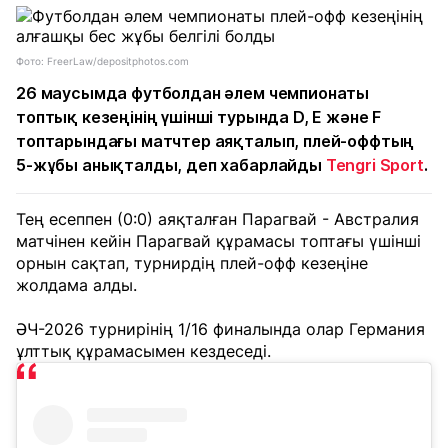
Фото: FreerLaw/depositphotos.com
26 маусымда футболдан әлем чемпионаты
топтық кезеңінің үшінші турында D, E және F
топтарындағы матчтер аяқталып, плей-оффтың
5-жұбы анықталды, деп хабарлайды
Tengri Sport
.
Тең есеппен (0:0) аяқталған Парагвай - Австралия
матчінен кейін Парагвай құрамасы топтағы үшінші
орнын сақтап, турнирдің плей-офф кезеңіне
жолдама алды.
ӘЧ-2026 турнирінің 1/16 финалында олар Германия
ұлттық құрамасымен кездеседі.