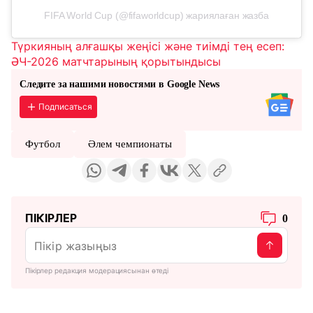
FIFA World Cup (@fifaworldcup) жариялаған жазба
Түркияның алғашқы жеңісі және тиімді тең есеп:
ӘЧ-2026 матчтарының қорытындысы
Следите за нашими новостями в Google News
Подписаться
Футбол
Әлем чемпионаты
ПІКІРЛЕР
0
Пікірлер редакция модерациясынан өтеді