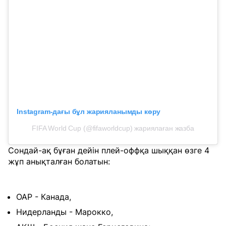
Instagram-дағы бұл жарияланымды көру
FIFA World Cup (@fifaworldcup) жариялаған жазба
Сондай-ақ бұған дейін плей-оффқа шыққан өзге 4
жұп анықталған болатын:
ОАР - Канада,
Нидерланды - Марокко,