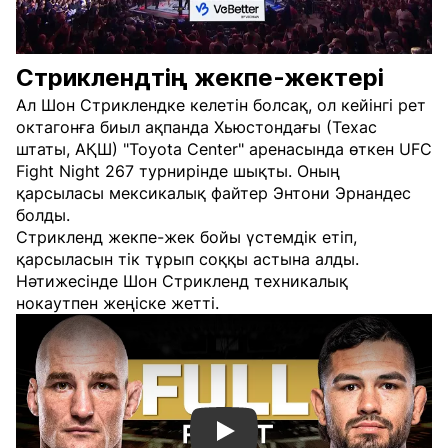
Стриклендтің жекпе-жектері
Ал Шон Стриклендке келетін болсақ, ол кейінгі рет
октагонға биыл ақпанда Хьюстондағы (Техас
штаты, АҚШ) "Toyota Center" аренасында өткен UFC
Fight Night 267 турнирінде шықты. Оның
қарсыласы мексикалық файтер Энтони Эрнандес
болды.
Стрикленд жекпе-жек бойы үстемдік етіп,
қарсыласын тік тұрып соққы астына алды.
Нәтижесінде Шон Стрикленд техникалық
нокаутпен жеңіске жетті.
Смотреть видео YouTube