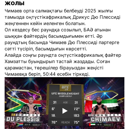
жолы
Чимаев орта салмақтағы белбеуді 2025 жылғы
тамызда оңтүстікафрикалық Дрикус Дю Плессиді
жеңгеннен кейін иеленген болатын.
Ол кездесу бес раундқа созылып, БАӘ атынан
шыққан файтердің басымдығымен өтті. Әр
раундтың басында Чимаев Дю Плессиді партерге
сәтті түсіріп, басымдығын көрсетті.
Алайда соңғы раундта оңтүстікафрикалық файтер
Хамзатты буындырып тастай жаздады. Соған
қарамастан, төрешілер бірауыздан жеңісті
Чимаевқа беріп, 50:44 есебін тіркеді.
Смотреть видео YouTube