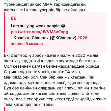
турниріндегі айқас ММА тарихындағы ең
шиеленісті кездесулердің біріне айналды.
I am bullying weak people 😂
pic.twitter.com/dVVM3wTxpg
- Khamzat Chimaev (@KChimaev)
2026
жылғы 5 мамыр
Екі файтердің арасындағы кикілжің 2022 жылы
жаттығуларда жиі кездесіп жүргенде басталған.
Сол кезеңнен қалған бейнежазбалардың бірінде
Стриклендтің Чимаевқа келіп: "Хамзат,
мейірімдірек бол. Сен бәрінен мықтысың. Тек
адамдарды мүгедек қылмашы", - дегені көрінеді.
Бұл сөз кейіннен олардың келіспеушілігінің тірегіне
айналды: америкалық спортшы шешен файтерін
үнемі әлсіз спарринг-серіктестерді таңдайды және
тым қатал деп айыптады.