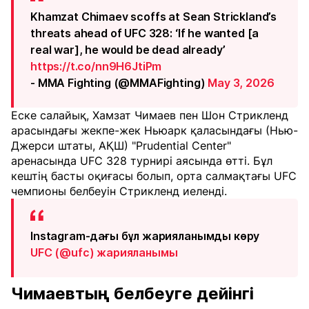
Khamzat Chimaev scoffs at Sean Strickland’s
threats ahead of UFC 328: ‘If he wanted [a
real war], he would be dead already’
https://t.co/nn9H6JtiPm
- MMA Fighting (@MMAFighting)
May 3, 2026
Еске салайық, Хамзат Чимаев пен Шон Стрикленд
арасындағы жекпе-жек Ньюарк қаласындағы (Нью-
Джерси штаты, АҚШ) "Prudential Center"
аренасында UFC 328 турнирі аясында өтті. Бұл
кештің басты оқиғасы болып, орта салмақтағы UFC
чемпионы белбеуін Стрикленд иеленді.
Instagram-дағы бұл жарияланымды көру
UFC (@ufc) жарияланымы
Чимаевтың белбеуге дейінгі