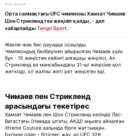
Фото: коллаж
Орта салмақтағы UFC чемпионы Хамзат Чимаев
Шон Стриклендтен жеңіліп қалды, - деп
хабарлайды
Tengri Sport
.
Жекпе-жек бес раундқа созылды.
Чемпиондық белбеуінен айырылған Чимаев үшін
бұл - 15 жеңістен кейінгі алғашқы жеңілісі. Ал
Стрикленд өз мансабындағы 31-ші жеңісіне қол
жеткізді, ол жалпы жеті рет жеңілген еді.
Чимаев пен Стрикленд
арасындағы текетірес
Хамзат Чимаев пен Шон Стрикленд кезінде Лас-
Вегастағы (Невада штаты, АҚШ) аңызға айналған
Xtreme Couture залында бірге жаттыққан.
Бүгінде олар - бітіспес жау, ал UFC 328