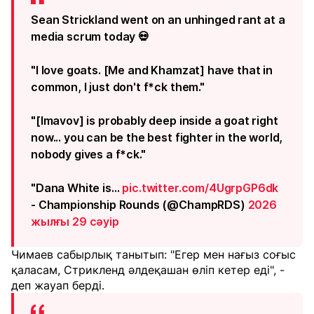
Sean Strickland went on an unhinged rant at a
media scrum today 💀
"I love goats. [Me and Khamzat] have that in
common, I just don't f*ck them."
"[Imavov] is probably deep inside a goat right
now... you can be the best fighter in the world,
nobody gives a f*ck."
"Dana White is…
pic.twitter.com/4UgrpGP6dk
- Championship Rounds (@ChampRDS)
2026
жылғы 29 сәуір
Чимаев сабырлық танытып: "Егер мен нағыз соғыс
қаласам, Стрикленд әлдеқашан өліп кетер еді", -
деп жауап берді.