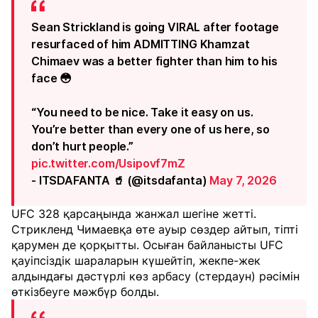
Sean Strickland is going VIRAL after footage
resurfaced of him ADMITTING Khamzat
Chimaev was a better fighter than him to his
face 😳
“You need to be nice. Take it easy on us.
You’re better than every one of us here, so
don’t hurt people.”
pic.twitter.com/Usipovf7mZ
- ITSDAFANTA 🥤 (@itsdafanta)
May 7, 2026
UFC 328 қарсаңында жанжал шегіне жетті.
Стрикленд Чимаевқа өте ауыр сөздер айтып, тіпті
қарумен де қорқытты. Осыған байланысты UFC
қауіпсіздік шараларын күшейтіп, жекпе-жек
алдындағы дәстүрлі көз арбасу (стердаун) рәсімін
өткізбеуге мәжбүр болды.