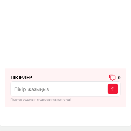
ПІКІРЛЕР
0
Пікірлер редакция модерациясынан өтеді