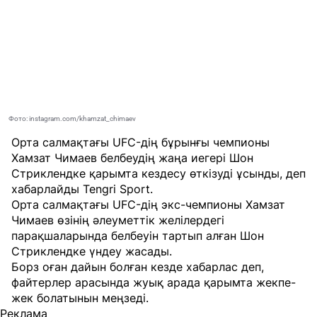
Фото: instagram.com/khamzat_chimaev
Орта салмақтағы UFC-дің бұрынғы чемпионы
Хамзат Чимаев белбеудің жаңа иегері Шон
Стриклендке қарымта кездесу өткізуді ұсынды, деп
хабарлайды
Tengri Sport
.
Орта салмақтағы UFC-дің экс-чемпионы Хамзат
Чимаев өзінің әлеуметтік желілердегі
парақшаларында белбеуін тартып алған Шон
Стриклендке үндеу жасады.
Борз оған дайын болған кезде хабарлас деп,
файтерлер арасында жуық арада қарымта жекпе-
жек болатынын меңзеді.
Реклама