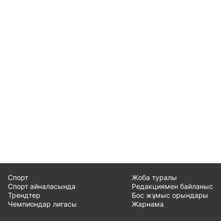
Спорт
Жоба туралы
Спорт айналасында
Редакциямен байланыс
Трендтер
Бос жұмыс орындары
Чемпиондар лигасы
Жарнама