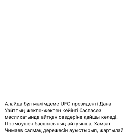
Алайда бұл мәлімдеме UFC президенті Дана
Уайттың жекпе-жектен кейінгі баспасөз
мәслихатында айтқан сөздеріне қайшы келеді.
Промоушен басшысының айтуынша, Хамзат
Чимаев салмақ дәрежесін ауыстырып, жартылай