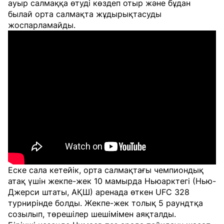
ауыр салмаққа өтуді көздеп отыр және бұдан
былай орта салмақта жұдырықтасуды
жоспарламайды.
Еске сала кетейік, орта салмақтағы чемпиондық
атақ үшін жекпе-жек 10 мамырда Ньюарктегі (Нью-
Джерси штаты, АҚШ) аренада өткен UFC 328
турнирінде болды. Жекпе-жек толық 5 раундтқа
созылып, төрешілер шешімімен аяқталды.