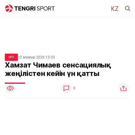
12 мамыр 2026 13:33
UFC
Хамзат Чимаев сенсациялық
жеңілістен кейін үн қатты
0