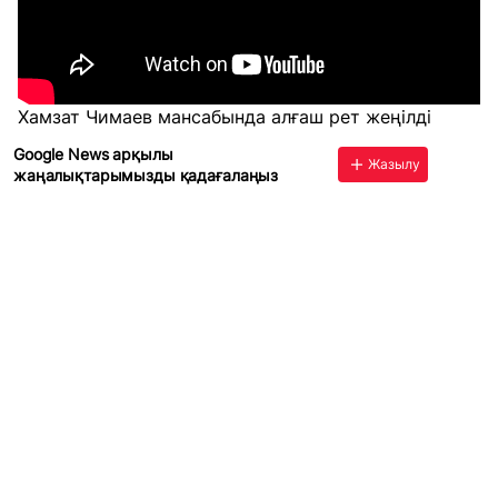
Хамзат Чимаев мансабында алғаш рет жеңілді
Google News арқылы
Жазылу
жаңалықтарымызды қадағалаңыз