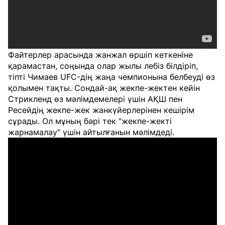
Файтерлер арасында жанжал өршіп кеткеніне
қарамастан, соңында олар жылы лебіз білдіріп,
тіпті Чимаев UFC-дің жаңа чемпионына белбеуді өз
қолымен тақты. Сондай-ақ жекпе-жектен кейін
Стрикленд өз мәлімдемелері үшін АҚШ пен
Ресейдің жекпе-жек жанкүйерлерінен кешірім
сұрады. Ол мұның бәрі тек "жекпе-жекті
жарнамалау" үшін айтылғанын мәлімдеді.