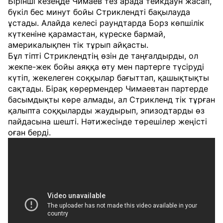
Бірінші кезеңде Чимаев тез арада тейкдаун жасап,
бүкіл бес минут бойы Стриклендті бақылауда
ұстады. Алайда келесі раундтарда Борз көпшілік
күткеніне қарамастан, күреске бармай,
америкалықпен тік тұрып айқасты.
Бұл тіпті Стриклендтің өзін де таңғалдырды, ол
жекпе-жек бойы аяққа өту мен партерге түсіруді
күтіп, жекелеген соққылар бағыттап, қашықтықты
сақтады. Бірақ көрермендер Чимаевтан партерде
басымдықты көре алмады, ал Стрикленд тік тұрған
қалыпта соққыларды жаудырып, эпизодтарды өз
пайдасына шешті. Нәтижесінде төрешілер жеңісті
оған берді.