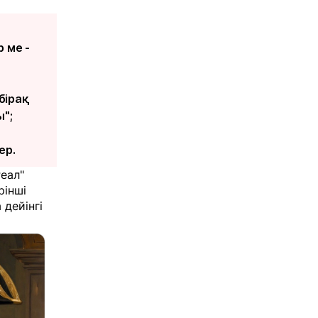
 ме -
бірақ
";
ер.
еал"
рінші
дейінгі