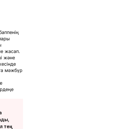
баппенің
лары
ы
е жасап.
ші және
жесінде
ға мәжбүр
е
ірдеңе
а
ады,
л тең