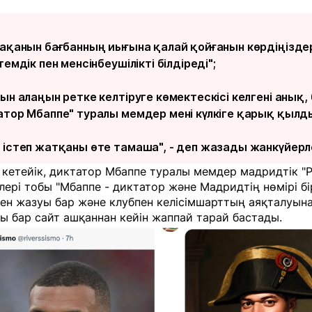
лақанын бағбанның иығына қалай қойғанын көрдіңіздер
темдік пен менсінбеушілікті білдіреді";
ын алаңын ретке келтіруге көмектескісі келгені анық, 
атор Мбаппе" туралы мемдер мені күлкіге қарық қылды
 істеп жатқаны өте тамаша", - деп жазады жанкүйерл
 кетейік, диктатор Мбаппе туралы мемдер мадридтік "Р
ері тобы "Мбаппе - диктатор және Мадридтің нөмірі бі
ен жазуы бар және клубпен келісімшарттың аяқталуына 
ғы бар сайт ашқаннан кейін жаппай тарай бастады.