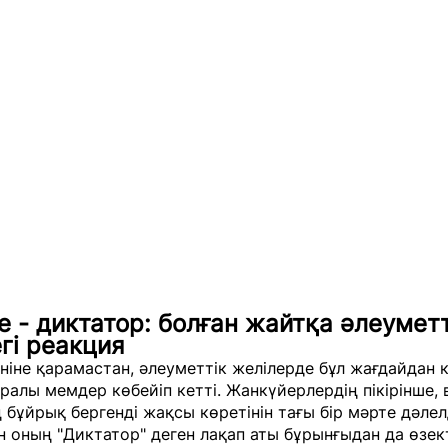
 - диктатор: болған жайтқа әлеуметт
гі реакция
еніне қарамастан, әлеуметтік желілерде бұл жағдайдан к
ралы мемдер көбейіп кетті. Жанкүйерлердің пікірінше,
 бұйрық бергенді жақсы көретінін тағы бір мәрте дәлел
 оның "Диктатор" деген лақап аты бұрынғыдан да өзек