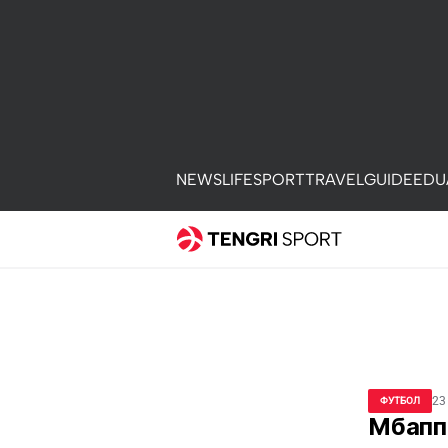
NEWS
LIFE
SPORT
TRAVEL
GUIDE
EDU
23
ФУТБОЛ
Мбапп