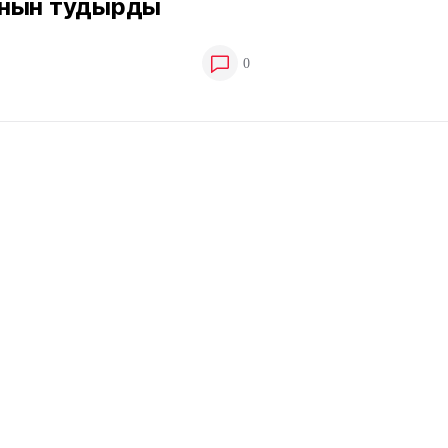
нын тудырды
0