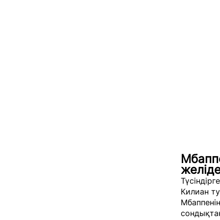
Мбаппе
желіде
Түсіндірг
Килиан ту
Мбаппенің
сондықтан