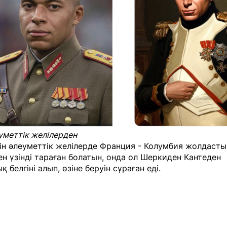
уметтік желілерден
ін әлеуметтік желілерде Франция - Колумбия жолдасты
ен үзінді тараған болатын, онда ол Шеркиден Кантеден
 белгіні алып, өзіне беруін сұраған еді.