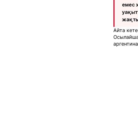
емес 
уақыт
жақты
Айта кете
Осылайша 
аргентин