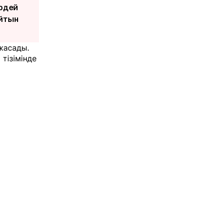
ірдей
айтын
 жасады.
тізімінде