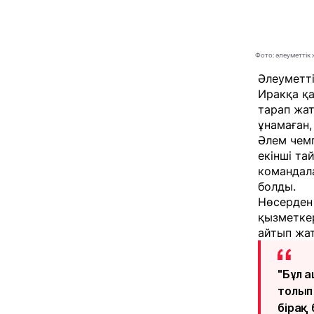
Фото: әлеуметтік
Әлеуметт
Иракқа қа
тарап жат
ұнамаған
Әлем чемп
екінші та
командала
болды.
Нөсерден 
қызметке
айтып жа
"Бұл 
толып
бірақ