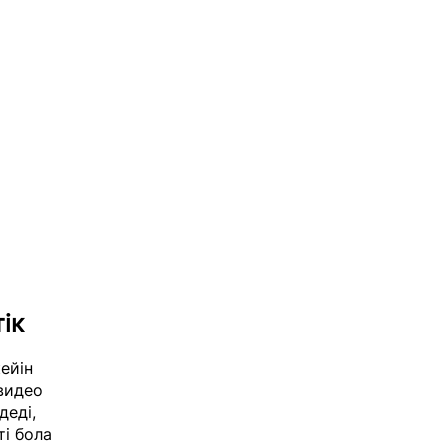
ік
ейін
 видео
деді,
ті бола