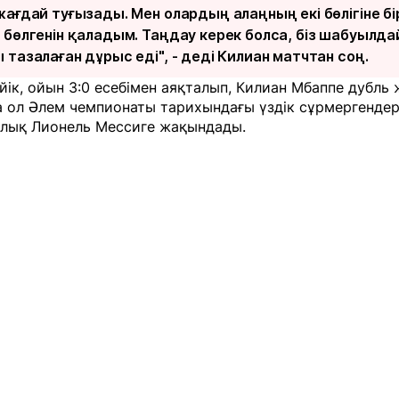
жағдай туғызады. Мен олардың алаңның екі бөлігіне б
 бөлгенін қаладым. Таңдау керек болса, біз шабуылд
 тазалаған дұрыс еді", -
деді
Килиан матчтан соң.
йік, ойын 3:0 есебімен аяқталып, Килиан Мбаппе дубль
ол Әлем чемпионаты тарихындағы үздік сұрмергендер 
алық Лионель Мессиге жақындады.