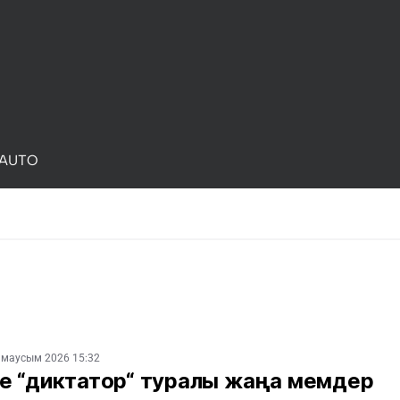
AUTO
 маусым 2026 15:32
е “диктатор“ туралы жаңа мемдер