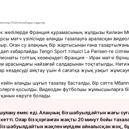
 желілер//бейнежазбадан кадрлар
ік желілерде Франция құрамасының жұлдызы Килиан М
рсы матч үзілісінде алаңды тазалауға араласқан видео
ыр. Оған су алаңның бір жартысынан ғана тазартылған
, деп хабарлайды
Tengri Sport
тілшісі
La Parisen-ге
сілтем
ионаты топтық кезеңіндегі Франция - Ирак матчі бірін
йм арасындағы найзағай салдарынан тоқтатылды. Нәти
р кездесуді аяқтау үшін 4 сағатқа жуық уақыт жұмсау
кейін алаңды шұғыл тазалау басталды, бір сәтте Мбапп
рлерге қосылды. Видеодан футболшы жұмысшыларға б
тқанын көруге болады.
ашулану емес еді. Алаңның біз шабуылдайтын жағы суғ
 кетті. Олар біз қорғанған жақты 20 минут бойы тазал
 біз шабуылдайтын жақпен мүлдем айналысқан жоқ, бұ