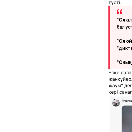
түсті.
"Ол а
бұл үс
"Ол ой
"дикт
"Оның
Еске сала
жанкүйерл
жауы" дег
кері сана