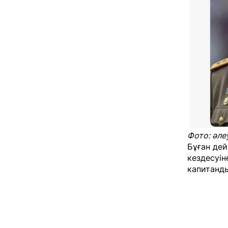
Фото: әле
Бұған дей
кездесуін
капитандық