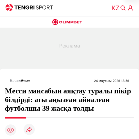
Басты
Әлем
24 маусым 2026 18:56
Месси мансабын аяқтау туралы пікір
білдірді: аты аңызған айналған
футболшы 39 жасқа толды