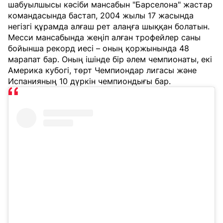
шабуылшысы кәсіби мансабын "Барселона" жастар
командасында бастап, 2004 жылы 17 жасында
негізгі құрамда алғаш рет алаңға шыққан болатын.
Месси мансабында жеңіп алған трофейлер саны
бойынша рекорд иесі – оның қоржынында 48
марапат бар. Оның ішінде бір әлем чемпионаты, екі
Америка кубогі, төрт Чемпиондар лигасы және
Испанияның 10 дүркін чемпиондығы бар.