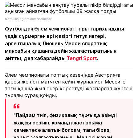
Фото: instagram.com/leomessi/
Футболдан Әлем чемпионаттары тарихындағы
үздік сұрмерген әрі қазіргі титул иегері,
аргентиналық Лионель Месси спорттық
мансабын қашанға дейін жалғастыратынын
айтты, деп хабарлайды
Tengri Sport
.
Әлем чемпионаты топтық кезеңінде Австрияға
қарсы жеңісті матчтен кейін журналист Мессиге
тағы қанша жыл өнер көрсетуді жоспарлап жүргені
туралы сұрақ қойды.
"Пайдам тиіп, физикалық тұрғыда өзімді
жақсы сезініп, командаластарыма
көмектесе алатын болсам, тағы біраз
уақыт жалғастырамын... Мен әрі қарай