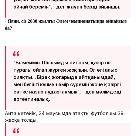
ойнай беремін", - деп жауап берді ойыншы.
- Яғни, сіз 2030 жылғы Әлем чемпионатында ойнайсыз
ба?
"Білмеймін. Шынымды айтсам, қазір ол
туралы ойлап жүрген жоқпын. Ол әлі алыс
сияқты... Бірақ жоғарыда айтқанымдай,
мен бүгінгі күнмен өмір сүремін және қазіргі
сәтке назар аударғанмын", - деп мәлімдеді
аргентиналық.
Айта кетейік, 24 маусымда атақты футболшы 39
жасқа толды.