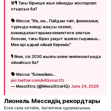
🚨🎙️ Тағы бірнеше жыл ойнауды жоспарлап
отырсыз ба?
🗣️ Месси: "Иә, иә... Пайдам тиіп, физикалық
тұрғыда өзімді жақсы сезініп,
командаластарыма көмектесе алатын
болсам, тағы біраз уақыт жалғастырамын...
Мен әрі қарай ойнай беремін."
🎙️ Яғни, сіз 2030 жылғы әлем чемпионатында
ойнайсыз ба?
🗣️ Месси: "Білмеймін...
pic.twitter.com/k4Qooxctfz
— MessiXtra (@MessiXtraHQ)
June 24, 2026
Лионель Мессидің рекордтары
Еске сала кетейік, Аргентина құрамасының