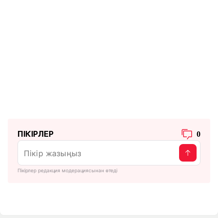
ПІКІРЛЕР
0
Пікірлер редакция модерациясынан өтеді