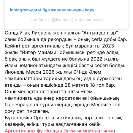
Instagram-дағы бұл жарияланымды көру
Leo Messi (@leomessi) жарияланымы
Сондай-ақ Лионель жеңіп алған "Алтын доптар"
саны бойынша да рекордшы – оның сегіз добы бар.
Кейінгі рет аргентиналық бұл марапатты 2023
жылы "Интер Майами" ойыншысы ретінде алды,
бірақ оның бұл жүлдеге ие болуына 2022 жылғы
Әлем чемпионатындағы жеңісі басты себеп болды.
Лионель Месси 2026 жылғы ӘЧ-да Әлем
чемпионаттары тарихындағы ең үздік сұрмерген
атанды – оның еншісінде 28 матчте 18 гол бар.
Сонымен қата ол тарихта алты Әлем
чемпионатында өнер көрсеткен екі ойыншының
бірі. Бірақ сол турнирлердің бірінде Мессиге гол
соғу сәті түспеген.
Бұған дейін Opta статистикалық порталы топтық
кезеңнің екінші туры аяқталғаннан кейін
Аргентинаны футболдан Әлем чемпионатының