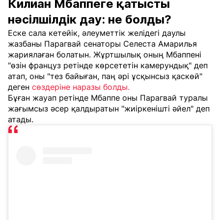
Килиан Мбаппеге қатысты
нәсілшілдік дау: не болды?
Еске сала кетейік, әлеуметтік желідегі даулы
жазбаны Парагвай сенаторы Селеста Амарилья
жариялаған болатын. Жұртшылық оның Мбаппені
"өзін француз ретінде көрсететін камерундық" деп
атап, оны "тез байыған, паң әрі ұсқынсыз қаскөй"
деген
сөздеріне наразы болды.
Бұған жауап ретінде Мбаппе оны Парагвай туралы
жағымсыз әсер қалдыратын "жиіркенішті әйел" деп
атады.