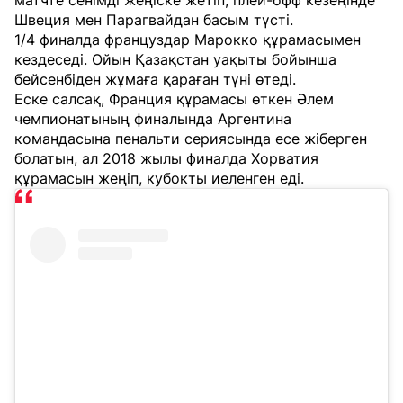
матчте сенімді жеңіске жетіп, плей-офф кезеңінде
Швеция мен Парагвайдан басым түсті.
1/4 финалда француздар Марокко құрамасымен
кездеседі. Ойын Қазақстан уақыты бойынша
бейсенбіден жұмаға қараған түні өтеді.
Еске салсақ, Франция құрамасы өткен Әлем
чемпионатының финалында Аргентина
командасына пенальти сериясында есе жіберген
болатын, ал 2018 жылы финалда Хорватия
құрамасын жеңіп, кубокты иеленген еді.