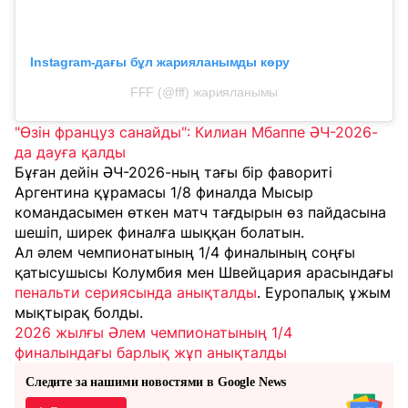
Instagram-дағы бұл жарияланымды көру
FFF (@fff) жарияланымы
"Өзін француз санайды": Килиан Мбаппе ӘЧ-2026-
да дауға қалды
Бұған дейін ӘЧ-2026-ның тағы бір фавориті
Аргентина құрамасы 1/8 финалда Мысыр
командасымен өткен матч тағдырын өз пайдасына
шешіп, ширек финалға шыққан болатын.
Ал әлем чемпионатының 1/4 финалының соңғы
қатысушысы Колумбия мен Швейцария арасындағы
пенальти сериясында анықталды
. Еуропалық ұжым
мықтырақ болды.
2026 жылғы Әлем чемпионатының 1/4
финалындағы барлық жұп анықталды
Следите за нашими новостями в Google News