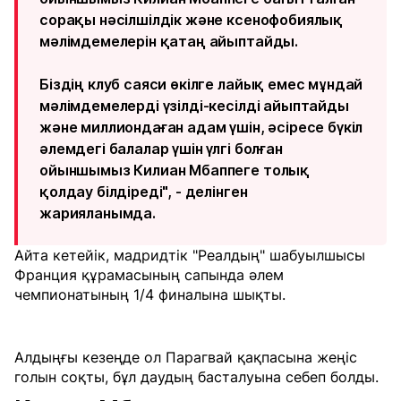
сорақы нәсілшілдік және ксенофобиялық
мәлімдемелерін қатаң айыптайды.
Біздің клуб саяси өкілге лайық емес мұндай
мәлімдемелерді үзілді-кесілді айыптайды
және миллиондаған адам үшін, әсіресе бүкіл
әлемдегі балалар үшін үлгі болған
ойыншымыз Килиан Мбаппеге толық
қолдау білдіреді", - делінген
жарияланымда.
Айта кетейік, мадридтік "Реалдың" шабуылшысы
Франция құрамасының сапында әлем
чемпионатының 1/4 финалына шықты.
Алдыңғы кезеңде ол Парагвай қақпасына жеңіс
голын соқты, бұл даудың басталуына себеп болды.