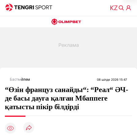
Басты
Әлем
08 шілде 2026 15:47
“Өзін француз санайды“: “Реал“ ӘЧ-
де басы дауға қалған Мбаппеге
қатысты пікір білдірді