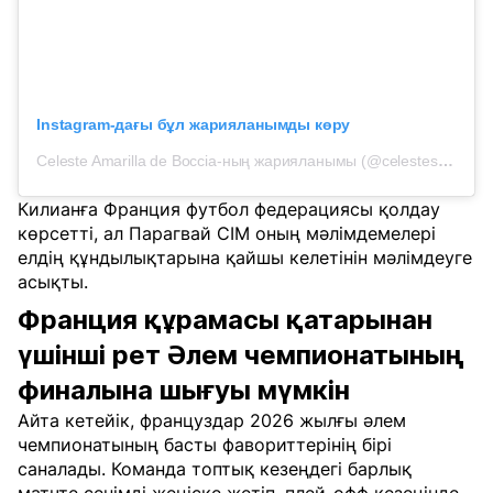
Instagram-дағы бұл жарияланымды көру
Celeste Amarilla de Boccia-ның жарияланымы (@celestesenadora)
Килианға Франция футбол федерациясы қолдау
көрсетті, ал Парагвай СІМ оның мәлімдемелері
елдің құндылықтарына қайшы келетінін мәлімдеуге
асықты.
Франция құрамасы қатарынан
үшінші рет Әлем чемпионатының
финалына шығуы мүмкін
Айта кетейік, француздар 2026 жылғы әлем
чемпионатының басты фавориттерінің бірі
саналады. Команда топтық кезеңдегі барлық