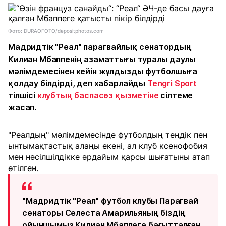
Фото: DURAOFOTO/depositphotos.com
Мадридтік "Реал" парагвайлық сенатордың
Килиан Мбаппенің азаматтығы туралы даулы
мәлімдемесінен кейін жұлдызды футболшыға
қолдау білдірді, деп хабарлайды
Tengri Sport
тілшісі
клубтың баспасөз қызметіне
сілтеме
жасап.
"Реалдың" мәлімдемесінде футболдың теңдік пен
ынтымақтастық алаңы екені, ал клуб ксенофобия
мен нәсілшілдікке әрдайым қарсы шығатыны атап
өтілген.
"Мадридтік "Реал" футбол клубы Парагвай
сенаторы Селеста Амарильяның біздің
ойыншымыз Килиан Мбаппеге бағытталған