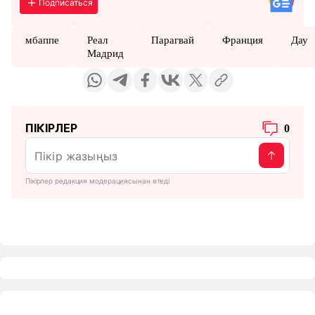
Подписаться
мбаппе
Реал
Парагвай
Франция
Дау
Мадрид
ПІКІРЛЕР
0
Пікірлер редакция модерациясынан өтеді