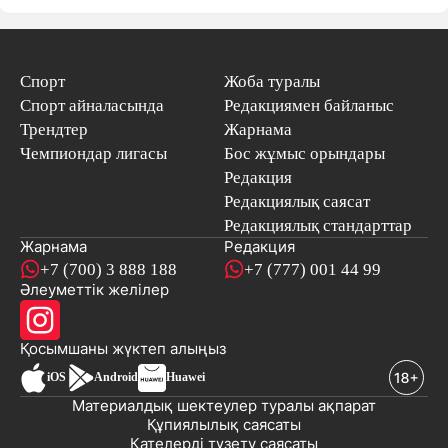
Спорт
Жоба туралы
Спорт айналасында
Редакциямен байланыс
Трендтер
Жарнама
Чемпиондар лигасы
Бос жұмыс орындары
Редакция
Редакциялық саясат
Редакциялық стандарттар
Жарнама
Редакция
+7 (700) 3 888 188
+7 (777) 001 44 99
Әлеуметтік желілер
Қосымшаны
жүктеп алыңыз
iOS
Android
Huawei
Материалдық шектеулер туралы ақпарат
Құпиялылық саясаты
Қателерді түзету саясаты