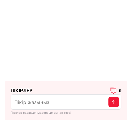
ПІКІРЛЕР
0
Пікірлер редакция модерациясынан өтеді