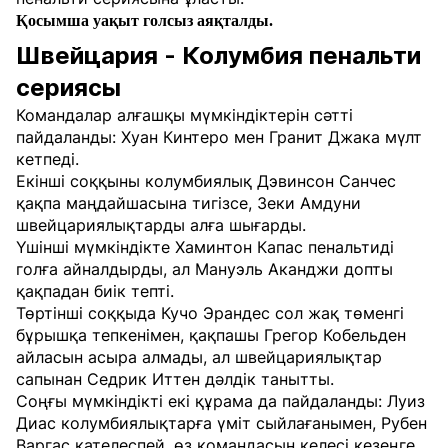
Қосымша уақыт голсыз аяқталды.
Швейцария - Колумбия пенальти
сериясы
Командалар алғашқы мүмкіндіктерін сәтті
пайдаланды: Хуан Кинтеро мен Гранит Джака мүлт
кетпеді.
Екінші соққыны колумбиялық Дэвинсон Санчес
қақпа маңдайшасына тигізсе, Зеки Амдуни
швейцариялықтарды алға шығарды.
Үшінші мүмкіндікте Хаминтон Капас пенальтиді
голға айналдырды, ал Мануэль Аканджи допты
қақпадан биік тепті.
Төртінші соққыда Кучо Эрандес сол жақ төменгі
бұрышқа тепкенімен, қақпашы Грегор Кобельден
айласын асыра алмады, ал швейцариялықтар
сапынан Седрик Иттен дәлдік танытты.
Соңғы мүмкіндікті екі құрама да пайдаланды: Луиз
Диас колумбиялықтарға үміт сыйлағанымен, Рубен
Варгас қателеспей, өз командасын келесі кезеңге