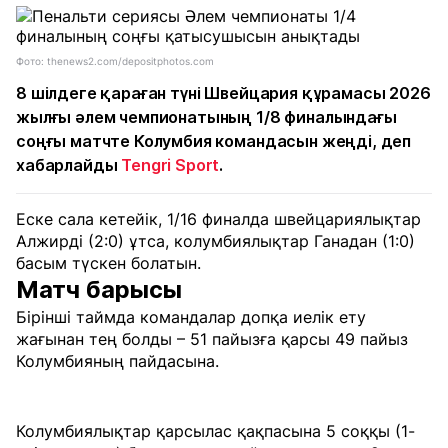
Фото: thenews2.com/depositphotos.com
8 шілдеге қараған түні Швейцария құрамасы 2026
жылғы әлем чемпионатының 1/8 финалындағы
соңғы матчте Колумбия командасын жеңді, деп
хабарлайды
Tengri Sport
.
Еске сала кетейік, 1/16 финалда швейцариялықтар
Алжирді (2:0) ұтса, колумбиялықтар Ганадан (1:0)
басым түскен болатын.
Матч барысы
Бірінші таймда командалар допқа иелік ету
жағынан тең болды – 51 пайызға қарсы 49 пайыз
Колумбияның пайдасына.
Колумбиялықтар қарсылас қақпасына 5 соққы (1-