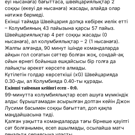
еуі нысанаға) бағыттаса, швейцариялықтар 2
соққы (екеуі де нысанаға) жасады, алайда олар
нәтиже бермеді.
Екінші таймда Швейцария допқа көбірек иелік етті
– Колумбияның 43 пайызына қарсы 57 пайыз.
Швейцариялықтар 4 рет соққы жасады (0
нысанаға), ал колумбиялықтар – 2 (1 нысанаға).
Жалпы алғанда, 90 минут ішінде командаларда
айқын гол соғатын сәттер болған жоқ, сондай-ақ
ойын өрнегі бойынша ешқайсысы бір голға да
лайықты әрекет көрсете алмады.
Күтілетін голдар көрсеткіші (xG) Швейцарияда
0.30-ды, ал Колумбияда 0.40-ты құрады.
Екінші таймнан кейінгі есеп - 0:0.
99-минутта колумбиялықтар есеп ашуға мүмкіндік
алды: бұрыштамадан асырылған доптан кейін Джон
Лусими басымен соққы бағыттап, доп қақпа
маңдайшасына тиді.
Қалған уақытта командаларда тағы бірнеше қауіпті
сәт болғанымен, есеп ашылмады, осылайша матч
пенальти сериясына ұласты.