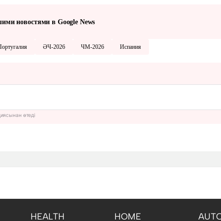
шими новостями в Google News
Португалия
ӘЧ-2026
ЧМ-2026
Испания
циясынан өтеді
HEALTH
HOME
AUT