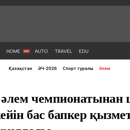
HOME
AUTO
TRAVEL
EDU
Қазақстан
ӘЧ-2026
Спорт туралы
Әлем
 әлем чемпионатынан
ейін бас бапкер қызме
PORT
HEALTH
HOME
AUTO
Жаңалықтар
порт
Жаңалықтар
Жаңалықта