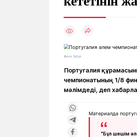
кететінін 
Мақалалар
Тиімді
С
а
Арнайы
Пайдалы
жобалар
Т
Қызықты
Рейтингтер
Ч
л
Фото: fpf.pt
Жоба
Ре
туралы
ба
Португалия құрамасын
чемпионатының 1/8 фин
мәлімдеді, деп хабар
Редакция
Жа
+7 (777) 001 44 99
Материалда португ
"Бұл шешім ә