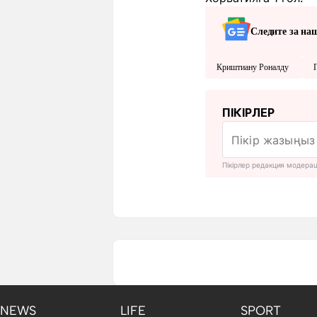
Следите за на
Криштиану Роналду
ПІКІРЛЕР
Пікірлер редакция модера
NEWS
LIFE
SPORT