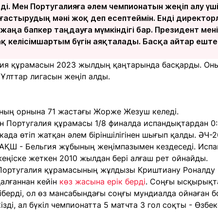
еді. Мен Португалияға әлем чемпионатын жеңіп алу үші
астырудың мәні жоқ деп есептеймін. Енді директорл
 жаңа бапкер таңдауға мүмкіндігі бар. Президент м
қ келісімшартым бүгін аяқталады. Басқа айтар ештеңе
ия құрамасын 2023 жылдың қаңтарында басқарды. Оны
Ұлттар лигасын жеңіп алды.
оның орнына 71 жастағы Жорже Жезуш келеді.
н Португалия құрамасы 1/8 финалда испандықтардан 0:
ада өтіп жатқан әлем біріншілігінен шығып қалды. ӘЧ
АҚШ - Бельгия жұбының жеңімпазымен кездеседі. Исп
еңіске жеткен 2010 жылдан бері алғаш рет ойнайды.
, Португалия құрамасының жұлдызы Криштиану Роналду 
алғаннан кейін
көз жасына ерік берді
. Соңғы ысқырықт
берді, ол өз мансабындағы соңғы мундиалда ойнаған б
ізді, ал бүкіл чемпионатта 5 матчта 3 гол соқты - Өзбе