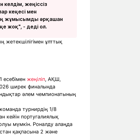
н келдім, жеңіссіз
ар кеңесі мен
енің жұмысымды әрқашан
 жоқ", - деді ол.
ң жетекшілігімен ұлттық
1 есебімен
жеңіліп
, АҚШ,
-2026 ширек финалында
андықтар әлем чемпионатының
команда турнирдің 1/8
ан кейін португалиялық
олуы мүмкін. Роналду алаңда
кстан қақпасына 2 және