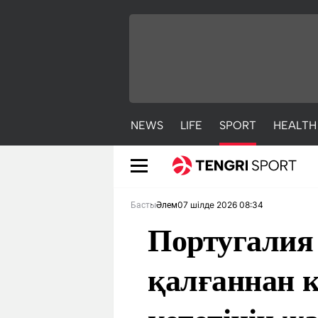
NEWS
LIFE
SPORT
HEALTH
07 шілде 2026 08:34
Басты
Әлем
Португалия
қалғаннан к
NEWS
LIFE
S
Жаңалықтар
Әдемі
С