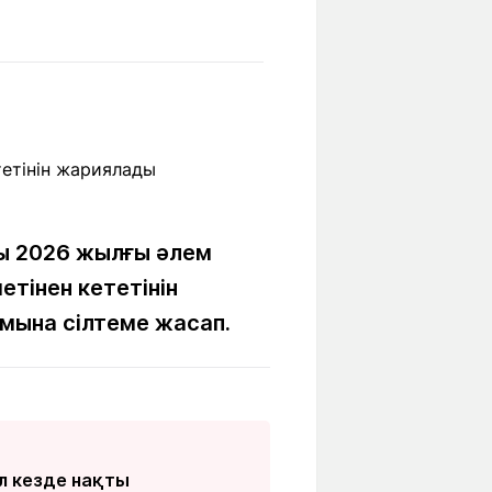
Бүкіл әлем
Ғылым және
білім
Жол жазба
Білім беру
Саяхат Time
мекемелері
Ашық түсті
ы 2026 жылғы әлем
тінен кететінін
ына сілтеме жасап.
Әлеуметтік желілер
л кезде нақты