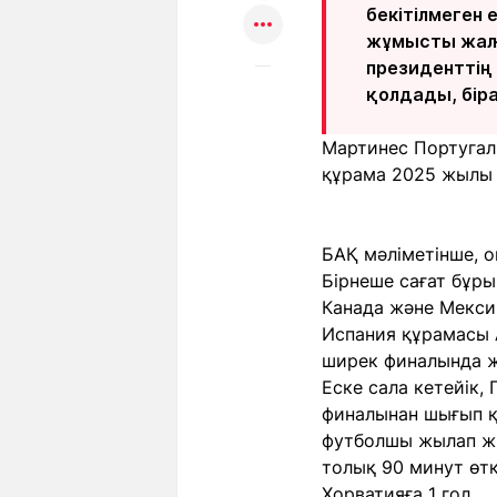
бекітілмеген 
жұмысты жалғ
президенттің
қолдады, біра
Мартинес Португал
құрама 2025 жылы 
БАҚ мәліметінше, 
Бірнеше сағат бұры
Канада және Мексик
Испания құрамасы 
ширек финалында ж
Еске сала кетейік
финалынан шығып қ
футболшы жылап жі
толық 90 минут өтк
Хорватияға 1 гол.