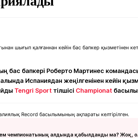
жариялады
Мақалалар
порт
Мақалалар
Пайдалы
йналасында
Блогтар
рендтер
Арнайы
емпиондар
жобалар
игасы
дакциямен
Бос жұмыс
Баспасөз
Жарнама
йланыс
орындары
релиздері
ың бас бапкері Роберто Мартинес командас
алында Испаниядан жеңілгенінен кейін қызме
лайды
Tengri Sport
тілшісі
Championat
басылым
рнама
+7 (700) 3 888 188
алиялық Record басылымының ақпараты келтірілген.
лем чемпионатының алдында қабылданды ма? Жоқ, о