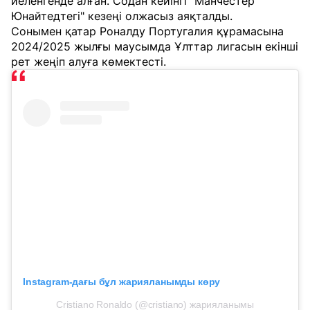
иеленгенде алған. Содан кейінгі "Манчестер
Юнайтедтегі" кезеңі олжасыз аяқталды.
Сонымен қатар Роналду Португалия құрамасына
2024/2025 жылғы маусымда Ұлттар лигасын екінші
рет жеңіп алуға көмектесті.
Instagram-дағы бұл жарияланымды көру
Cristiano Ronaldo (@cristiano) жарияланымы