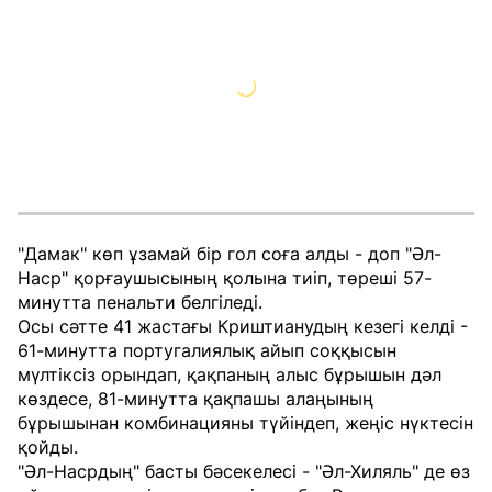
"Дамак" көп ұзамай бір гол соға алды - доп "Әл-
Наср" қорғаушысының қолына тиіп, төреші 57-
минутта пенальти белгіледі.
Осы сәтте 41 жастағы Криштианудың кезегі келді -
61-минутта португалиялық айып соққысын
мүлтіксіз орындап, қақпаның алыс бұрышын дәл
көздесе, 81-минутта қақпашы алаңының
бұрышынан комбинацияны түйіндеп, жеңіс нүктесін
қойды.
"Әл-Насрдың" басты бәсекелесі - "Әл-Хиляль" де өз