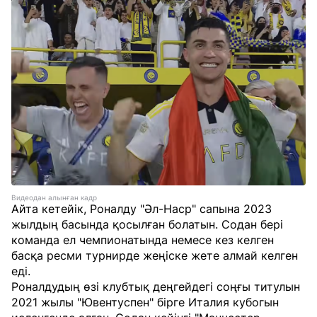
Видеодан алынған кадр
Айта кетейік, Роналду "Әл-Наср" сапына 2023
жылдың басында қосылған болатын. Содан бері
команда ел чемпионатында немесе кез келген
басқа ресми турнирде жеңіске жете алмай келген
еді.
Роналдудың өзі клубтық деңгейдегі соңғы титулын
2021 жылы "Ювентуспен" бірге Италия кубогын