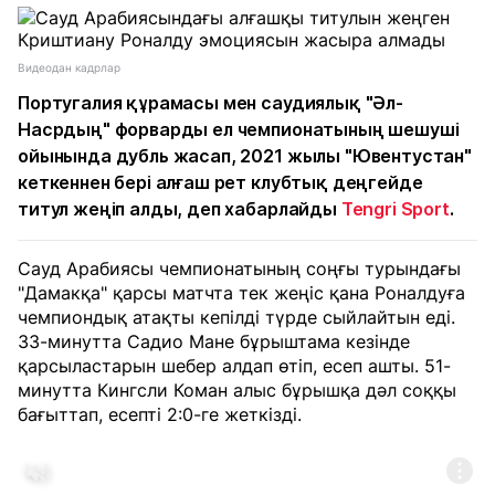
Видеодан кадрлар
Португалия құрамасы мен саудиялық "Әл-
Насрдың" форварды ел чемпионатының шешуші
ойынында дубль жасап, 2021 жылы "Ювентустан"
кеткеннен бері алғаш рет клубтық деңгейде
титул жеңіп алды, деп хабарлайды
Tengri Sport
.
Сауд Арабиясы чемпионатының соңғы турындағы
"Дамакқа" қарсы матчта тек жеңіс қана Роналдуға
чемпиондық атақты кепілді түрде сыйлайтын еді.
33-минутта Садио Мане бұрыштама кезінде
қарсыластарын шебер алдап өтіп, есеп ашты. 51-
минутта Кингсли Коман алыс бұрышқа дәл соққы
бағыттап, есепті 2:0-ге жеткізді.