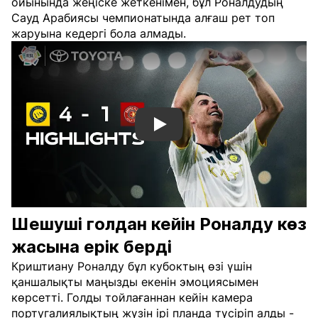
ойынында жеңіске жеткенімен, бұл Роналдудың
Сауд Арабиясы чемпионатында алғаш рет топ
жаруына кедергі бола алмады.
Смотреть видео YouTube
Шешуші голдан кейін Роналду көз
жасына ерік берді
Криштиану Роналду бұл кубоктың өзі үшін
қаншалықты маңызды екенін эмоциясымен
көрсетті. Голды тойлағаннан кейін камера
португалиялықтың жүзін ірі планда түсіріп алды -