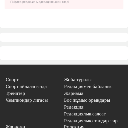
Пікірлер редакция модерациясынан өтеді
Спорт
Жоба туралы
Спорт айналасында
Редакциямен байланыс
Трендтер
Жарнама
Чемпиондар лигасы
Бос жұмыс орындары
Редакция
Редакциялық саясат
Редакциялық стандарттар
Жарнама
Редакция