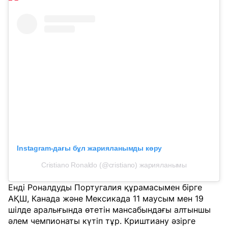
Instagram-дағы бұл жарияланымды көру
Cristiano Ronaldo (@cristiano) жарияланымы
Енді Роналдуды Португалия құрамасымен бірге
АҚШ, Канада және Мексикада 11 маусым мен 19
шілде аралығында өтетін мансабындағы алтыншы
әлем чемпионаты күтіп тұр. Криштиану әзірге