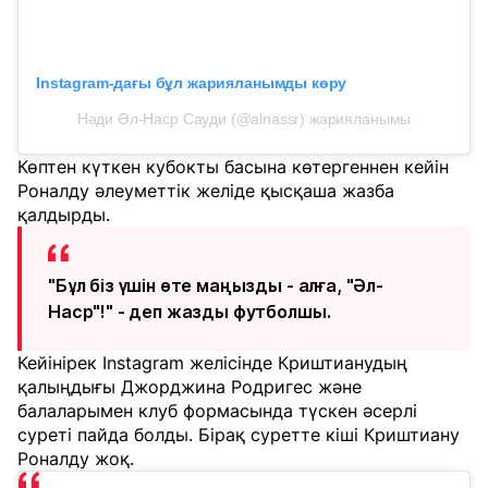
Instagram-дағы бұл жарияланымды көру
Нәди Әл-Наср Сауди (@alnassr) жарияланымы
Көптен күткен кубокты басына көтергеннен кейін
Роналду әлеуметтік желіде қысқаша жазба
қалдырды.
"Бұл біз үшін өте маңызды - алға, "Әл-
Наср"!" - деп жазды футболшы.
Кейінірек Instagram желісінде Криштианудың
қалыңдығы Джорджина Родригес және
балаларымен клуб формасында түскен әсерлі
суреті пайда болды. Бірақ суретте кіші Криштиану
Роналду жоқ.