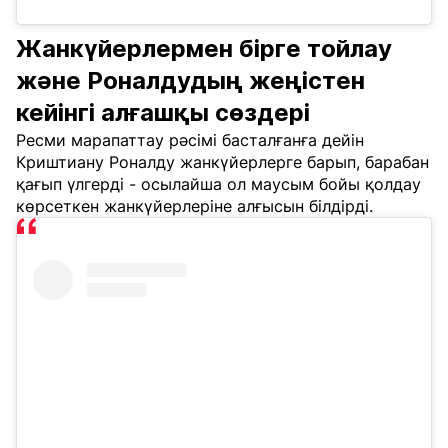
Жанкүйерлермен бірге тойлау
және Роналдудың жеңістен
кейінгі алғашқы сөздері
Ресми марапаттау рәсімі басталғанға дейін
Криштиану Роналду жанкүйерлерге барып, барабан
қағып үлгерді - осылайша ол маусым бойы қолдау
көрсеткен жанкүйерлеріне алғысын білдірді.