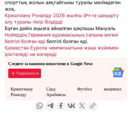
спорттық жолын аяқтайтыны туралы мәлімдеген
жоқ.
Криштиану Роналду 2026 жылғы ӘЧ-ге шақырту
алу туралы пікір білдірді
Бұған дейін аңызға айналған қақпашы Мануэль
Нойердің Германия құрамасының сапына енгені
белгілі болған еді
белгілі болған еді.
Қазақстан Еуропа чемпионатына жаңа жүйемен
іріктеледі: не өзгереді
Следите за нашими новостями в Google News
Подписаться
Криштиану
Сауд
Футбол
жеңімпаз
Роналду
Арабиясы