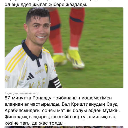
ол еңкілдеп жылап жібере жаздады.
Видеодан алынған кадр
87-минутта Роналду трибунаның қошеметімен
алаңнан алмастырылды. Бұл Криштианудың Сауд
Арабиясындағы соңғы матчы болуы әбден мүмкін.
Финалдық ысқырықтан кейін португалиялықтың
көзіне тағы да жас толды.