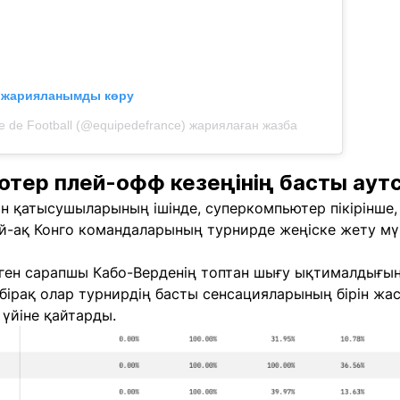
л жарияланымды көру
e de Football (@equipedefrance) жариялаған жазба
тер плей-офф кезеңінің басты аут
н қатысушыларының ішінде, суперкомпьютер пікірінше,
й-ақ Конго командаларының турнирде жеңіске жету мүмк
теген сарапшы Кабо-Верденің топтан шығу ықтималдығы
 бірақ олар турнирдің басты сенсацияларының бірін жас
үйіне қайтарды.