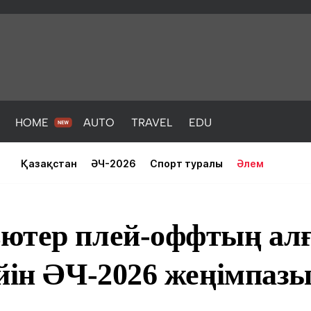
HOME
AUTO
TRAVEL
EDU
Қазақстан
ӘЧ-2026
Спорт туралы
Әлем
ютер плей-оффтың а
йін ӘЧ-2026 жеңімпаз
PORT
HEALTH
HOME
AUTO
Жаңалықтар
порт
Жаңалықтар
Жаңалықта