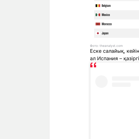
Фото: theanalyst.com
Еске салайық, кейі
ал Испания – қазір