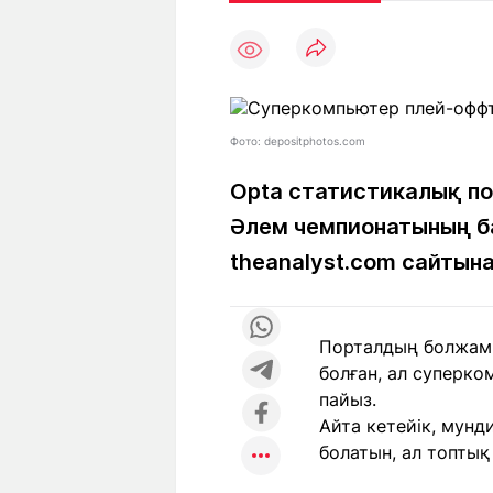
Мақалалар
Тиімді
С
а
Арнайы
Пайдалы
жобалар
Т
Қызықты
Рейтингтер
Ч
л
Фото: depositphotos.com
Opta статистикалық по
Әлем чемпионатының ба
Жоба
Ре
туралы
ба
theanalyst.com сайтына
Редакция
Жа
Порталдың болжамы
+7 (777) 001 44 99
болған, ал суперко
пайыз.
Айта кетейік, мунд
болатын, ал топтық