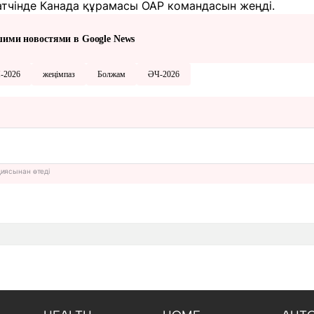
тчінде Канада құрамасы ОАР командасын жеңді.
шими новостями в Google News
-2026
жеңімпаз
Болжам
ӘЧ-2026
циясынан өтеді