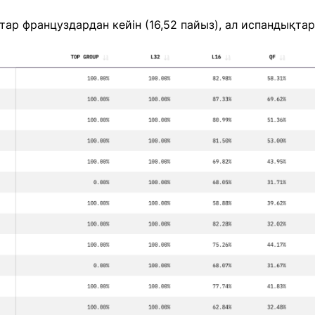
тар француздардан кейін (16,52 пайыз), ал испандықтар