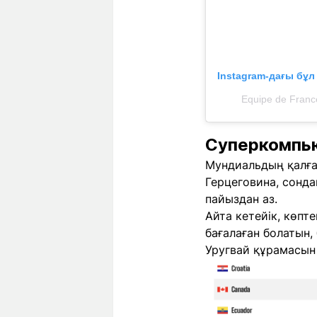
Instagram-дағы бұ
Equipe de Franc
Суперкомпью
Мундиальдың қалға
Герцеговина, сонда
пайыздан аз.
Айта кетейік, көп
бағалаған болатын,
Уругвай құрамасын 