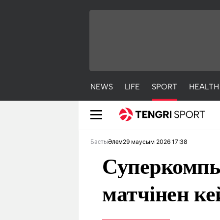
NEWS
LIFE
SPORT
HEALTH
29 маусым 2026 17:38
Басты
Әлем
Суперкомпь
матчінен ке
NEWS
LIFE
S
Жаңалықтар
Әдемі
С