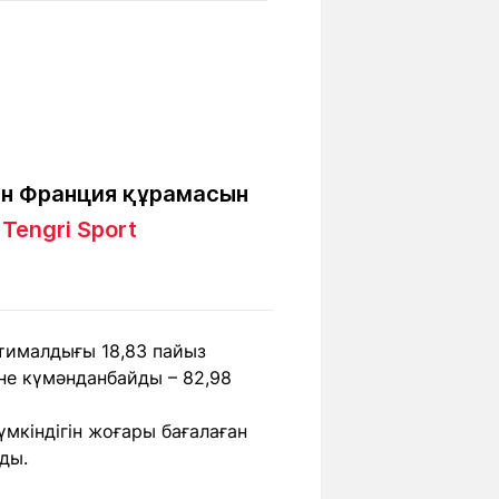
Бүкіл әлем
Ғылым және
білім
Жол жазба
Білім беру
Саяхат Time
мекемелері
ін Франция құрамасын
ы
Tengri Sport
Ашық түсті
Әлеуметтік желілер
тималдығы 18,83 пайыз
іне күмәнданбайды – 82,98
мкіндігін жоғары бағалаған
ды.