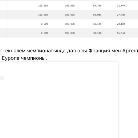
нгі екі әлем чемпионатында дәл осы Франция мен Арген
гі Еуропа чемпионы.