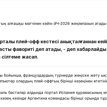
Мақалалар
порт
Мақалалар
Пайдалы
йналасында
Блогтар
рендтер
Арнайы
емпиондар
жобалар
игасы
рталы плей-офф кестесі анықталғаннан кей
сты фавориті деп атады, - деп хабарлайд
дакциямен
Бос жұмыс
Баспасөз
Жарнама
йланыс
орындары
релиздері
 сілтеме жасап.
рнама
 бойынша, француздардың турнирде жеңіске жету ық
+7 (700) 3 888 188
мпьютер олардың плей-оффтың бірінші кезеңінен өтетін
иаль басталар алдында портал Испания құрамасының мү
 кезең кезінде Аргентина командасы бірінші орында тұр