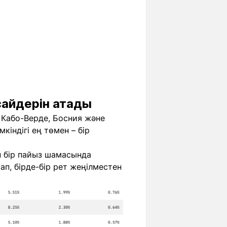
сайдерін атады
 Кабо-Верде, Босния және
індігі ең төмен – бір
н бір пайыз шамасында
ап, бірде-бір рет жеңілместен