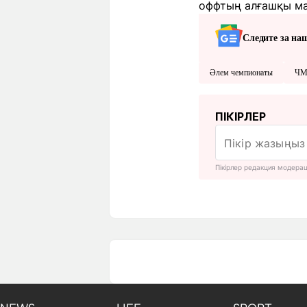
оффтың алғашқы ма
Следите за на
Әлем чемпионаты
ЧМ
ПІКІРЛЕР
Пікірлер редакция модера