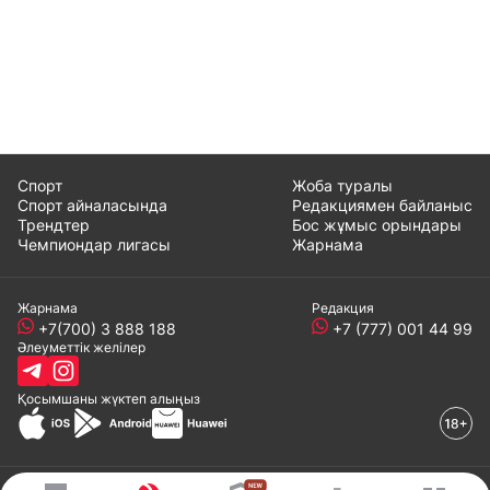
Спорт
Жоба туралы
Спорт айналасында
Редакциямен байланыс
Трендтер
Бос жұмыс орындары
Чемпиондар лигасы
Жарнама
Жарнама
Редакция
+7(700) 3 888 188
+7 (777) 001 44 99
Әлеуметтік желілер
Қосымшаны
жүктеп алыңыз