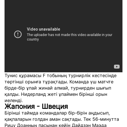
Тунис құрамасы F тобының турнирлік кестесінде
төртінші орынға тұрақтады. Команда үш матчте
бірде-бір ұпай жинай алмай, турнирден шығып
қалды. Нидерланд жеті ұпаймен бірінші орын
иеленді.
Жапония - Швеция
Бірінші таймда командалар бір-бірін аңдысып,
қақпаларын голдан аман сақтады. Тек 56-минутта
Рицу Доанның пасынан кейін Дайдзэн Маэда