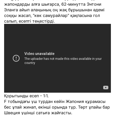
жапондарды алға шығарса, 62-минутта Энтони
Эланга айып алаңының оң жақ бұрышынан әдемі
соққы жасап, "көк самурайлар" қақпасына гол
салып, есепті теңестірді.
Қорытынды есеп - 1:1.
F тобындағы үш турдан кейін Жапония құрамасы
бес ұпай жинап, екінші орында тұр. Төрт ұпайы бар
Швеция үшінші сатыға жайғасты.