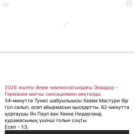
2026 жылғы Әлем чемпионатындағы Эквадор -
Германия матчы сенсациямен аяқталды
54-минутта Тунис шабуылшысы Хазем Мастури бір
гол салып, есеп айырмасын қысқартты. 62-минутта
қорғаушы Ян Паул ван Хекке Нидерланд
құрамасының үшінші голын соқты.
Есеп - 1:3.