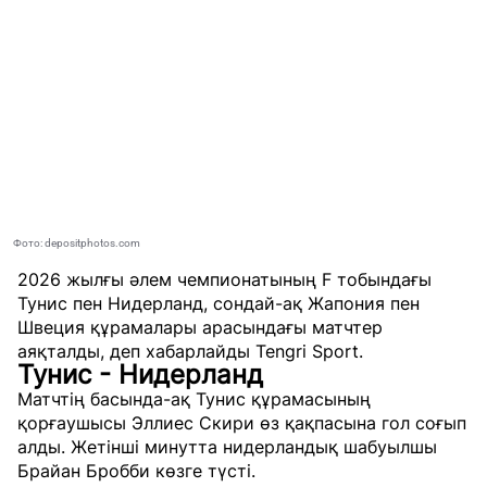
Фото: depositphotos.com
2026 жылғы әлем чемпионатының F тобындағы
Тунис пен Нидерланд, сондай-ақ Жапония пен
Швеция құрамалары арасындағы матчтер
аяқталды,
деп хабарлайды
Tengri Sport
.
Тунис - Нидерланд
Матчтің басында-ақ Тунис құрамасының
қорғаушысы Эллиес Скири өз қақпасына гол соғып
алды. Жетінші минутта нидерландық шабуылшы
Брайан Бробби көзге түсті.