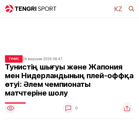
26 маусым 2026 08:47
ТУНИС
Тунистің шығуы және Жапония
мен Нидерландының плей-оффқа
өтуі: Әлем чемпионаты
матчтеріне шолу
0