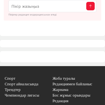
Пікірлер редакция модерациясынан өтеді
Спорт
Жоба туралы
Спорт айналасында
Редакциямен байланыс
Трендтер
Жарнама
Чемпиондар лигасы
Бос жұмыс орындары
Редакция