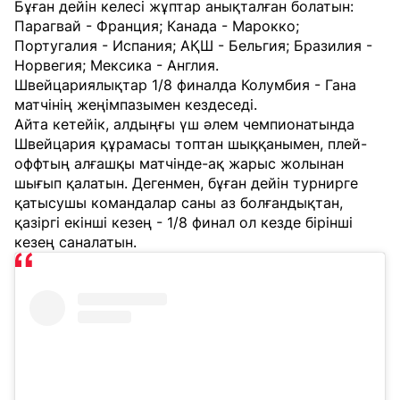
Бұған дейін келесі жұптар анықталған болатын:
Парагвай - Франция; Канада - Марокко;
Португалия - Испания; АҚШ - Бельгия; Бразилия -
Норвегия; Мексика - Англия.
Швейцариялықтар 1/8 финалда Колумбия - Гана
матчінің жеңімпазымен кездеседі.
Айта кетейік, алдыңғы үш әлем чемпионатында
Швейцария құрамасы топтан шыққанымен, плей-
оффтың алғашқы матчінде-ақ жарыс жолынан
шығып қалатын. Дегенмен, бұған дейін турнирге
қатысушы командалар саны аз болғандықтан,
қазіргі екінші кезең - 1/8 финал ол кезде бірінші
кезең саналатын.