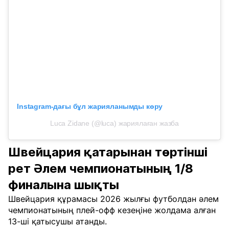
Instagram-дағы бұл жарияланымды көру
Luca Zidane (@luca) жариялаған жазба
Швейцария қатарынан төртінші
рет Әлем чемпионатының 1/8
финалына шықты
Швейцария құрамасы 2026 жылғы футболдан әлем
чемпионатының плей-офф кезеңіне жолдама алған
13-ші қатысушы атанды.