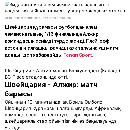
Фото: depositphotos.com//nstagram.com/luca/
Швейцария құрамасы футболдан әлем
чемпионатының 1/16 финалында Алжир
командасын сенімді түрде жеңді. Плей-офф
кезеңінің алғашқы раунды аяқталуына үш матч
қалды, деп хабарлайды
Tengri Sport
.
Швейцария - Алжир матчы Ванкувердегі (Канада)
BC Place стадионында өтті.
Швейцария - Алжир: матч
барысы
Ойынның 10-минутында-ақ Бриль Эмболо
Швейцария құрамасын алға шығарды. Африкалық
команда есепті теңестіруге тырысқанымен,
швейцариялықтар ойын тізгінін өз бақылауында
ұстады.