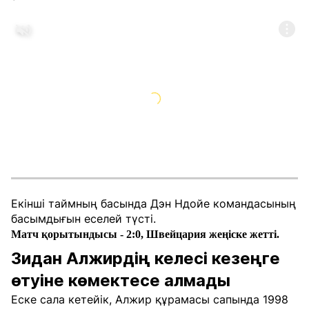
Екінші таймның басында Дэн Ндойе командасының
басымдығын еселей түсті.
Матч қорытындысы - 2:0, Швейцария жеңіске жетті.
Зидан Алжирдің келесі кезеңге
өтуіне көмектесе алмады
Еске сала кетейік, Алжир құрамасы сапында 1998