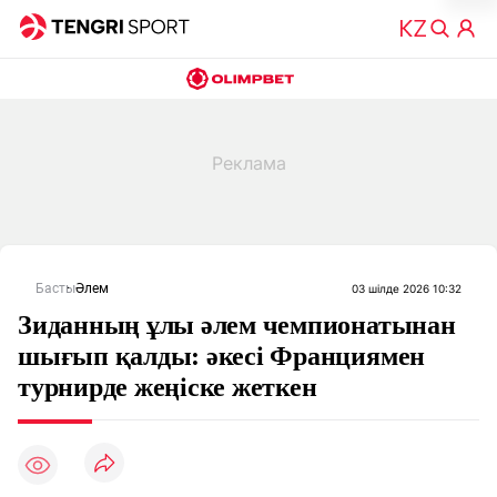
Басты
Әлем
03 шілде 2026 10:32
Зиданның ұлы әлем чемпионатынан
шығып қалды: әкесі Франциямен
турнирде жеңіске жеткен