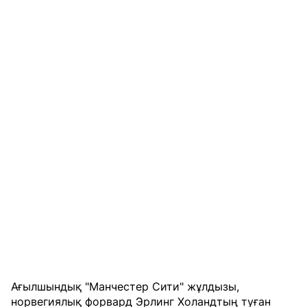
Ағылшындық "Манчестер Сити" жұлдызы,
норвегиялық форвард Эрлинг Холандтың туған