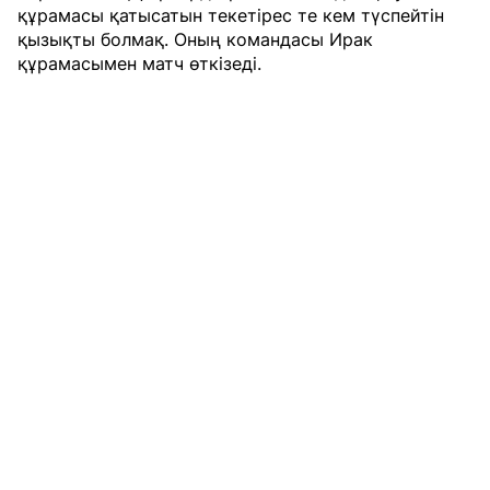
құрамасы қатысатын текетірес те кем түспейтін
қызықты болмақ. Оның командасы Ирак
құрамасымен матч өткізеді.