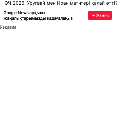
ӘЧ-2026: Уругвай мен Иран матчтері қалай өтті?
Google News арқылы
Жазылу
жаңалықтарымызды қадағалаңыз
Реклама