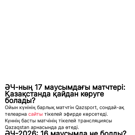
ӘЧ-ның 17 маусымдағы матчтері:
Қазақстанда қайдан көруге
болады?
Ойын күнінің барлық матчтін Qazsport, сондай-ақ
телеарна
сайты
тікелей эфирде көрсетеді.
Күннің басты матчінің тікелей трансляциясы
Qazaqstan арнасында да өтеді.
ӘЧ-2026: 16 маусымда не болды?