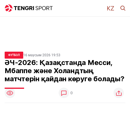
16 маусым 2026 19:53
ФУТБОЛ
ӘЧ-2026: Қазақстанда Месси,
Мбаппе және Холандтың
матчтерін қайдан көруге болады?
0