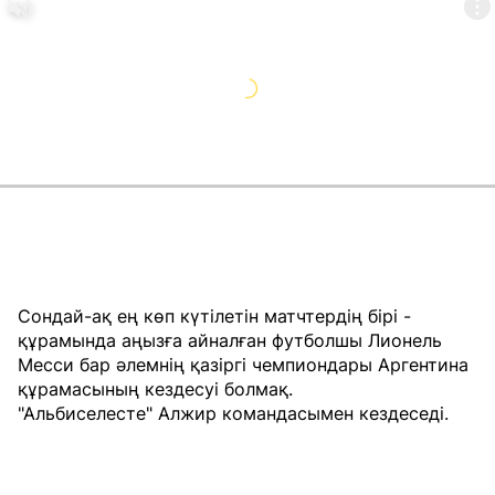
Сондай-ақ ең көп күтілетін матчтердің бірі -
құрамында аңызға айналған футболшы Лионель
Месси бар әлемнің қазіргі чемпиондары Аргентина
құрамасының кездесуі болмақ.
"Альбиселесте" Алжир командасымен кездеседі.