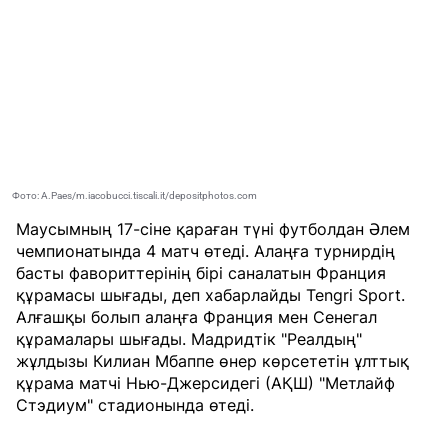
Фото: A.Paes/m.iacobucci.tiscali.it/depositphotos.com
Маусымның 17-сіне қараған түні футболдан Әлем
чемпионатында 4 матч өтеді. Алаңға турнирдің
басты фавориттерінің бірі саналатын Франция
құрамасы шығады, деп хабарлайды
Tengri Sport
.
Алғашқы болып алаңға Франция мен Сенегал
құрамалары шығады. Мадридтік "Реалдың"
жұлдызы Килиан Мбаппе өнер көрсететін ұлттық
құрама матчі Нью-Джерсидегі (АҚШ) "Метлайф
Стэдиум" стадионында өтеді.