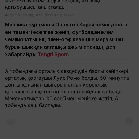
Фото: m.iacobucci.tiscali.it/depositphotos.com
Мексика құрамасы Оңтүстік Корея командасын
ең төменгі есеппен жеңіп, футболдан әлем
чемпионатының плей-офф кезеңіне мерзімінен
бұрын шыққан алғашқы ұжым атанды, деп
хабарлайды
Tengri Sport
.
А тобындағы орталық кездесудің басты кейіпкері
орталық қорғаушы Луис Ромо болды. 50-минутта
допты қолынан шығарып алған кореялық
қақпашының қателігін ол сәтті пайдалана білді.
Мексикалықтар 1:0 есебімен жеңіске жетіп, А
тобында көш бастады.