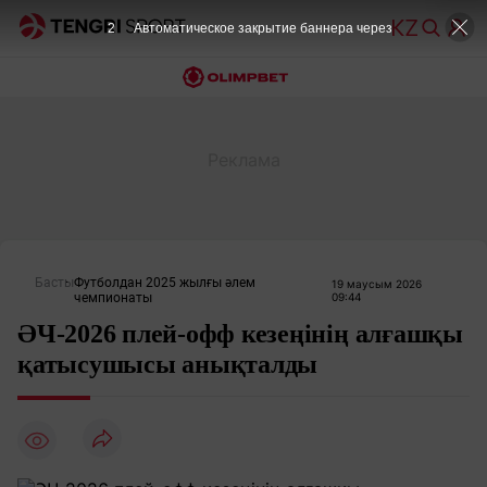
1
Автоматическое закрытие баннера через
Басты
Футболдан 2025 жылғы әлем
19 маусым 2026
чемпионаты
09:44
ӘЧ-2026 плей-офф кезеңінің алғашқы
қатысушысы анықталды