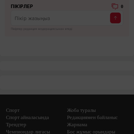
ПІКІРЛЕР
0
Пікірлер редакция модерациясынан өтеді
Спорт
Жоба туралы
Спорт айналасында
Редакциямен байланыс
Трендтер
Жарнама
Чемпиондар лигасы
Бос жұмыс орындары