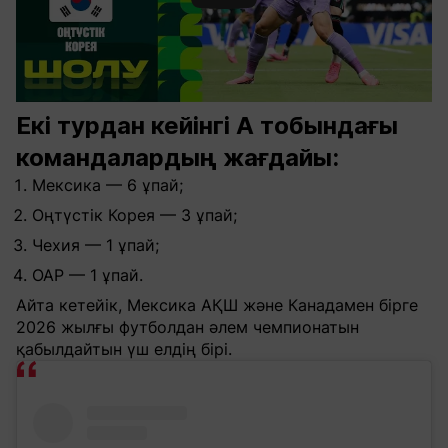
Екі турдан кейінгі А тобындағы
командалардың жағдайы:
Мексика — 6 ұпай;
Оңтүстік Корея — 3 ұпай;
Чехия — 1 ұпай;
ОАР — 1 ұпай.
Айта кетейік, Мексика АҚШ және Канадамен бірге
2026 жылғы футболдан әлем чемпионатын
қабылдайтын үш елдің бірі.