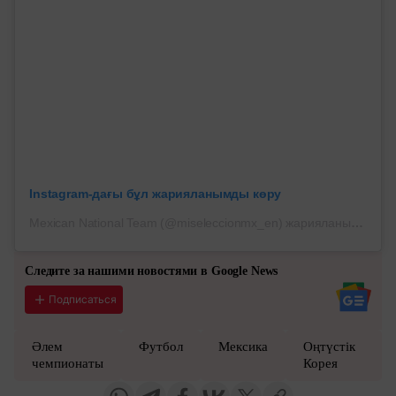
Instagram-дағы бұл жарияланымды көру
Mexican National Team (@miseleccionmx_en) жарияланымы
Следите за нашими новостями в Google News
Подписаться
Әлем
Футбол
Мексика
Оңтүстік
чемпионаты
Корея