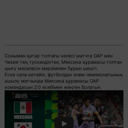
Сонымен қатар топтағы келесі матчта ОАР мен
Чехия тең түскендіктен, Мексика құрамасы топтан
шығу мәселесін мерзімінен бұрын шешті.
Еске сала кетейік, футболдан әлем чемпионатының
ашылу матчында Мексика құрамасы ОАР
командасын 2:0 есебімен жеңген болатын.
Смотреть видео YouTube