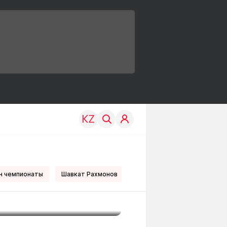
андық
н чемпионаты
Шавкат Рахмонов
UFC
Елена Рыбакина
TRAVEL
EDU
р
Менің елім
Жаңалықтар