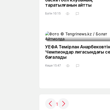
таратылғанын айтты
Бүгін 10:15
УЕФА Темірлан Анарбековті
Чемпиондар лигасындағы се
бағалады
Кеше 15:47
1