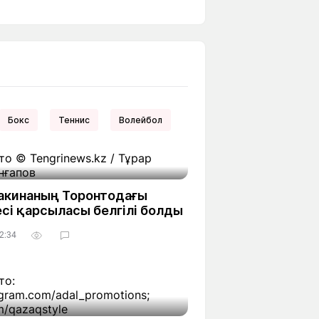
Бүкіл әлем
Ғылым және
білім
Жол жазба
Білім беру
Саяхат Time
мекемелері
Бокс
Теннис
Волейбол
Ашық түсті
акинаның Торонтодағы
сі қарсыласы белгілі болды
Әлеуметтік желілер
12:34