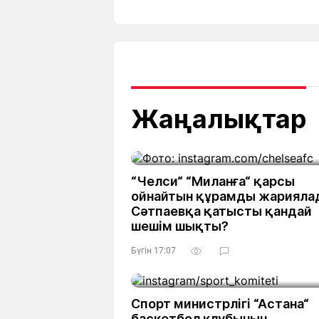
Мақалалар
Тиімді
С
а
Арнайы
Пайдалы
жобалар
Т
Қызықты
Рейтингтер
Ч
л
Жаңалықтар
Жоба
Ре
туралы
ба
“Челси“ “Миланға“ қарсы
ойнайтын құрамды жарияла
Сәтпаевқа қатысты қандай
Редакция
Жа
шешім шықты?
+7 (777) 001 44 99
Бүгін 17:07
Спорт министрлігі “Астана“
баскетбол клубының