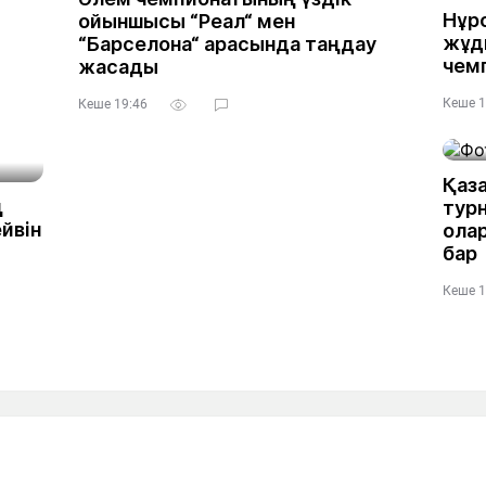
Нұр
ойыншысы “Реал“ мен
жұд
“Барселона“ арасында таңдау
чем
жасады
Кеше 1
Кеше 19:46
Қаз
ң
турн
йвін
ола
бар
Кеше 1