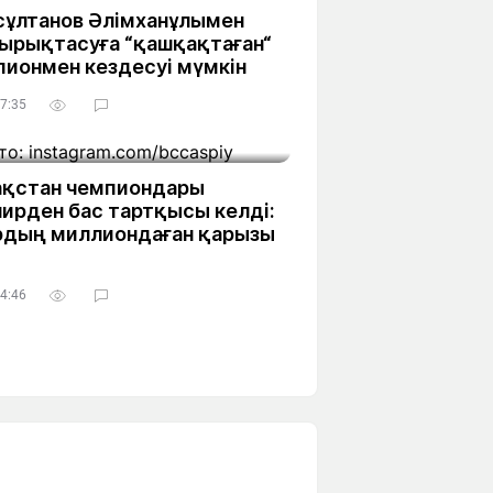
сұлтанов Әлімханұлымен
ырықтасуға “қашқақтаған“
пионмен кездесуі мүмкін
7:35
ақстан чемпиондары
ирден бас тартқысы келді:
рдың миллиондаған қарызы
4:46