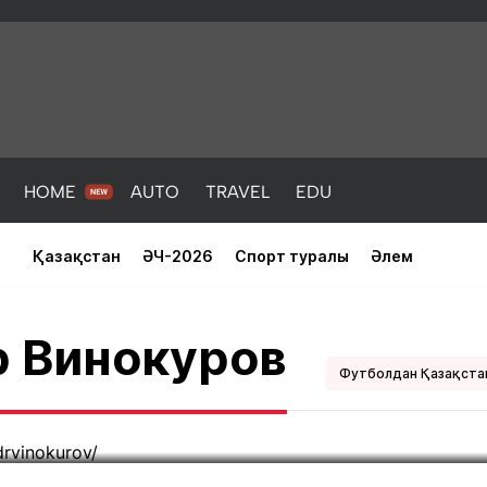
HOME
AUTO
TRAVEL
EDU
Қазақстан
ӘЧ-2026
Спорт туралы
Әлем
пионы Рим папасына қазақст
 Винокуров
ормасын табыстады
Футболдан Қазақста
PORT
HEALTH
HOME
AUTO
Жаңалықтар
порт
Жаңалықтар
Жаңалықта