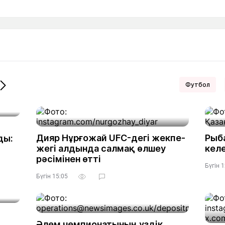
Мақалалар
порт
Мақалалар
Пайдалы
йналасында
Блогтар
рендтер
Арнайы
емпиондар
жобалар
игасы
Футбол
дакциямен
Бос жұмыс
Баспасөз
Жарнама
йланыс
орындары
релиздері
Дияр Нұрғожай UFC-дегі жекпе-
Рыб
ды:
жегі алдында салмақ өлшеу
келе
рнама
рәсімінен өтті
+7 (700) 3 888 188
Бүгін 
Бүгін 15:05
Әлем чемпионатының үздік