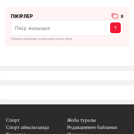
ПІКІРЛЕР
0
Пікірлер редакция модерациясынан өтеді
Спорт
Жоба туралы
Спорт айналасында
Редакциямен байланыс