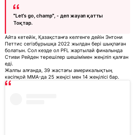
"Let’s go, champ", - деп жауап қатты
Тоқтар.
Айта кетейік, Қазақстанға келгенге дейін Энтони
Петтис сегізбұрышқа 2022 жылдан бері шықпаған
болатын. Сол кезде ол PFL жартылай финалында
Стиви Рейден төрешілер шешімімен жеңіліп қалған
еді.
Жалпы алғанда, 39 жастағы америкалықтың
кәсіпқой MMA-да 25 жеңісі мен 14 жеңілісі бар.