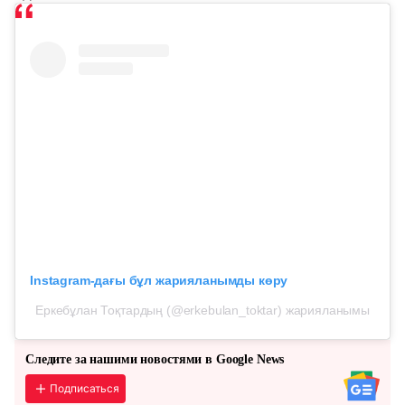
Instagram-дағы бұл жарияланымды көру
Еркебұлан Тоқтардың (@erkebulan_toktar) жарияланымы
Следите за нашими новостями в Google News
Подписаться