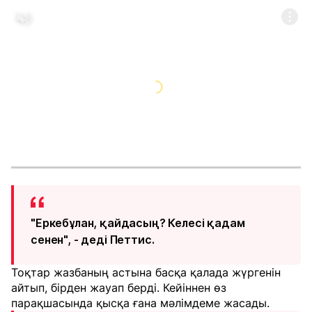
"Еркебұлан, қайдасың? Келесі қадам
сенен", - деді Петтис.
Тоқтар жазбаның астына басқа қалада жүргенін
айтып, бірден жауап берді. Кейіннен өз
парақшасында қысқа ғана мәлімдеме жасады.