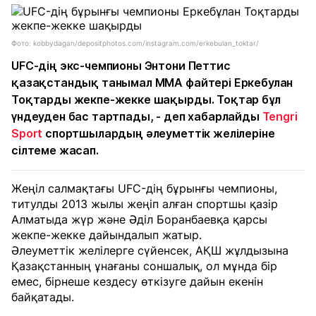
Фото: kobbydagan/depositphotos.com/instagram.com/erkebulan_toktar/
UFC-дің экс-чемпионы Энтони Петтис
қазақстандық танымал MMA файтері Еркебулан
Тоқтарды жекпе-жекке шақырды. Тоқтар бұл
үндеуден бас тартпады, - деп хабарлайды
Tengri
Sport
спортшылардың әлеуметтік желілеріне
сілтеме жасап.
Жеңіл салмақтағы UFC-дің бұрынғы чемпионы,
титулды 2013 жылы жеңіп алған спортшы қазір
Алматыда жүр және Әділ Боранбаевқа қарсы
жекпе-жекке дайындалып жатыр.
Әлеуметтік желілерге сүйенсек, АҚШ жұлдызына
Қазақстанның ұнағаны соншалық, ол мұнда бір
емес, бірнеше кездесу өткізуге дайын екенін
байқатады.