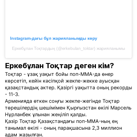
Instagram-дағы бұл жарияланымды көру
Еркебұлан Тоқтардың (@erkebulan_toktar) жарияланымы
Еркебұлан Тоқтар деген кім?
Тоқтар - ұзақ уақыт бойы поп-MMA-да өнер
көрсетіп, кейін кәсіпқой жекпе-жекке ауысқан
қазақстандық актер. Қазіргі уақытта оның рекорды
- 11-3.
Арменияда өткен соңғы жекпе-жегінде Тоқтар
төрешілердің шешімімен Қырғызстан өкілі Марсель
Нұрланбек ұлынан жеңіліп қалды.
Қазір Тоқтар Қазақстандағы поп-MMA-ның ең
танымал өкілі - оның парақшасына 2,3 миллион
адам жазылған.