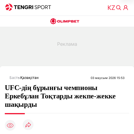
Басты
Қазақстан
03 маусым 2026 15:53
UFC-дің бұрынғы чемпионы
Еркебұлан Тоқтарды жекпе-жекке
шақырды