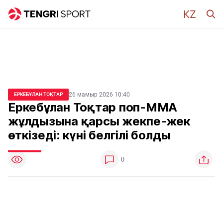
26 мамыр 2026 10:40
ЕРКЕБҰЛАН ТОҚТАР
Еркебұлан Тоқтар поп-ММА
жұлдызына қарсы жекпе-жек
өткізеді: күні белгілі болды
0