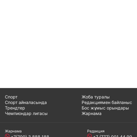
Спорт
Жоба туралы
Спорт айналасында
Редакциямен байланыс
Трендтер
Бос жұмыс орындары
Чемпиондар лигасы
Жарнама
Жарнама
Редакция
+7(700) 3 888 188
+7 (777) 001 44 99