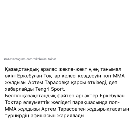
Фото: instagram.com/erkebulan_toktar
Қазақстандық аралас жекпе-жектің ең танымал
өкілі Еркебұлан Тоқтар келесі кездесуін поп-ММА
жұлдызы Артем Тарасовқа қарсы өткізеді, деп
хабарлайды
Tengri Sport
.
Белгілі қазақстандық файтер әрі актер Еркебұлан
Тоқтар әлеуметтік желідегі парақшасында поп-
ММА жұлдызы Артем Тарасовпен жұдырықтасатын
турнирдің афишасын жариялады.