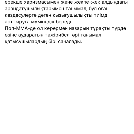
ерекше харизмасымен және жекпе-жек алдындағы
арандатушылықтарымен танымал, бұл оған
кездесулерге деген қызығушылықты тиімді
арттыруға мүмкіндік береді.
Поп-ММА-де ол көрермен назарын тұрақты түрде
өзіне аударатын тәжірибелі әрі танымал
қатысушылардың бірі саналады.