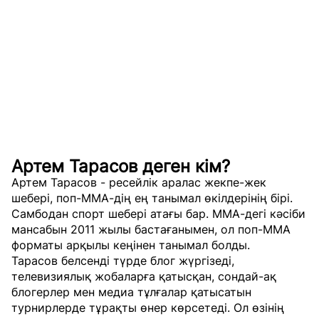
Артем Тарасов деген кім?
Артем Тарасов - ресейлік аралас жекпе-жек
шебері, поп-ММА-дің ең танымал өкілдерінің бірі.
Самбодан спорт шебері атағы бар. ММА-дегі кәсіби
мансабын 2011 жылы бастағанымен, ол поп-ММА
форматы арқылы кеңінен танымал болды.
Тарасов белсенді түрде блог жүргізеді,
телевизиялық жобаларға қатысқан, сондай-ақ
блогерлер мен медиа тұлғалар қатысатын
турнирлерде тұрақты өнер көрсетеді. Ол өзінің