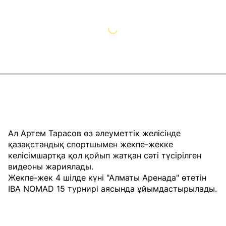
Ал Артем Тарасов өз әлеуметтік желісінде
қазақстандық спортшымен жекпе-жекке
келісімшартқа қол қойып жатқан сәті түсірілген
видеоны жариялады.
Жекпе-жек 4 шілде күні "Алматы Аренада" өтетін
IBA NOMAD 15 турнирі аясында ұйымдастырылады.