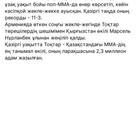
ұзақ уақыт бойы поп-ММА-да өнер көрсетіп, кейін
кәсіпқой жекпе-жекке ауысқан. Қазіргі таңда оның
рекорды - 11-3.
Арменияда өткен соңғы жекпе-жегінде Тоқтар
төрешілердің шешімімен Қырғызстан өкілі Марсель
Нұрланбек ұлынан жеңіліп қалды.
Қазіргі уақытта Тоқтар - Қазақстандағы ММА-дің
ең танымал өкілі, оның парақшасына 2,3 миллион
адам жазылған.