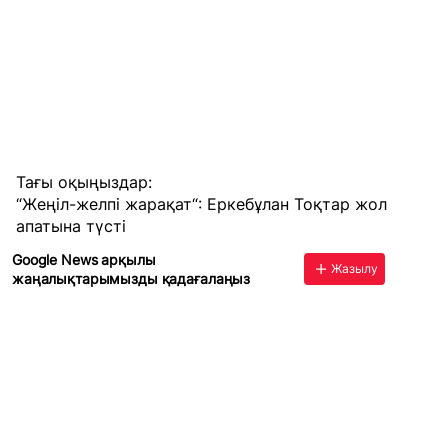
Тағы оқыңыздар:
“Жеңіл-желпі жарақат“: Еркебұлан Тоқтар жол
апатына түсті
Google News арқылы
Жазылу
жаңалықтарымызды қадағалаңыз