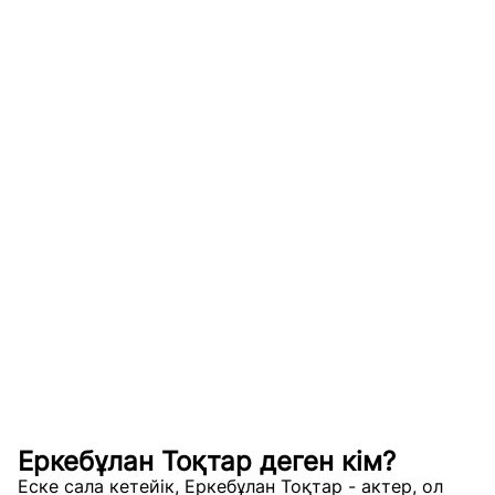
Еркебұлан Тоқтар деген кім?
Еске сала кетейік, Еркебұлан Тоқтар - актер, ол