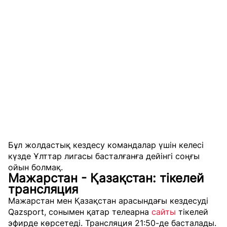
Бұл жолдастық кездесу командалар үшін келесі
күзде Ұлттар лигасы басталғанға дейінгі соңғы
ойын болмақ.
Мажарстан - Қазақстан: тікелей
трансляция
Мажарстан мен Қазақстан арасындағы кездесуді
Qazsport, сонымен қатар телеарна
сайты
тікелей
эфирде көрсетеді. Трансляция 21:50-де басталады.