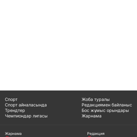
Спорт
Жоба туралы
Спорт айналасында
Редакциямен байланыс
Трендтер
Бос жұмыс орындары
Чемпиондар лигасы
Жарнама
Жарнама
Редакция