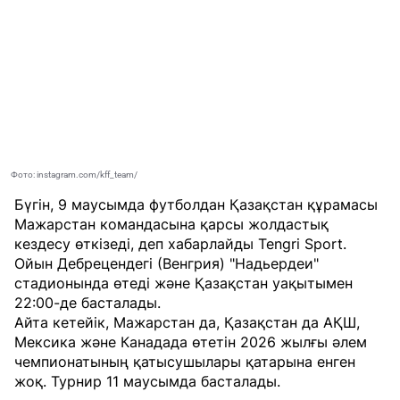
Фото: instagram.com/kff_team/
Бүгін, 9 маусымда футболдан Қазақстан құрамасы
Мажарстан командасына қарсы жолдастық
кездесу өткізеді, деп хабарлайды
Tengri Sport
.
Ойын Дебрецендегі (Венгрия) "Надьердеи"
стадионында өтеді және Қазақстан уақытымен
22:00-де басталады.
Айта кетейік, Мажарстан да, Қазақстан да АҚШ,
Мексика және Канадада өтетін 2026 жылғы әлем
чемпионатының қатысушылары қатарына енген
жоқ. Турнир 11 маусымда басталады.