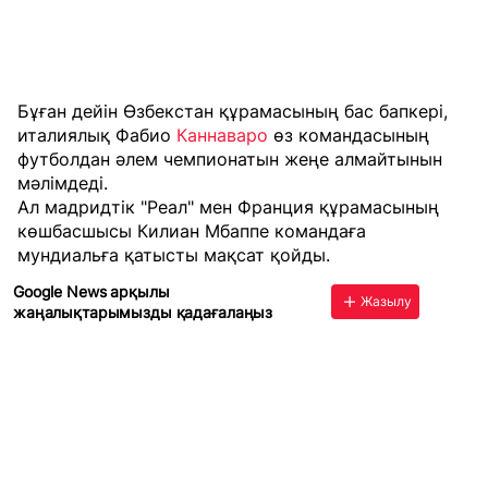
Бұған дейін Өзбекстан құрамасының бас бапкері,
италиялық Фабио
Каннаваро
өз командасының
футболдан әлем чемпионатын жеңе алмайтынын
мәлімдеді.
Ал мадридтік "Реал" мен Франция құрамасының
көшбасшысы Килиан
Мбаппе командаға
мундиальға қатысты мақсат қойды.
Google News арқылы
Жазылу
жаңалықтарымызды қадағалаңыз