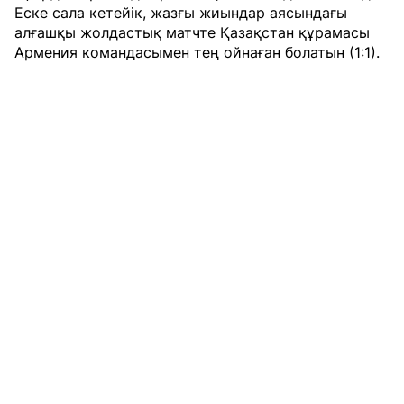
Еске сала кетейік, жазғы жиындар аясындағы
алғашқы жолдастық матчте Қазақстан құрамасы
Армения командасымен тең ойнаған болатын (1:1).