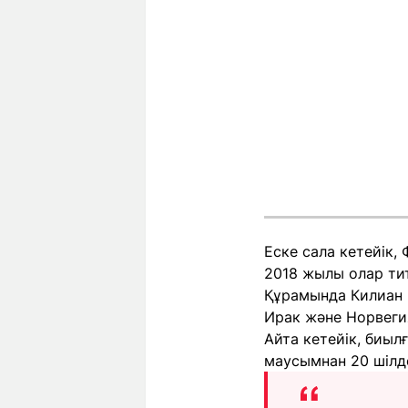
Еске сала кетейік,
2018 жылы олар тит
Құрамында Килиан 
Ирак және Норвеги
Айта кетейік, биыл
маусымнан 20 шілде