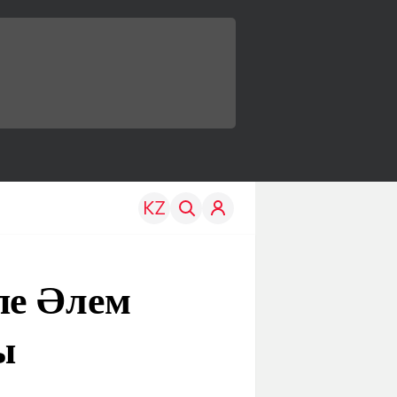
пе Әлем
ы
TRAVEL
EDU
р
Менің елім
Жаңалықтар