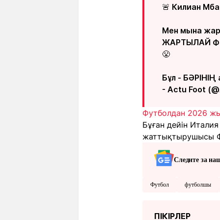
🚨 Килиан Мб
Мен мына жар
ЖАРТЫЛАЙ ФИ
😤
Бұл - БӘРІНІҢ
- Actu Foot (
Футболдан 2026 жы
Бұған дейін Итали
жаттықтырушысы Ф
Следите за на
Футбол
футболшы
ПІКІРЛЕР