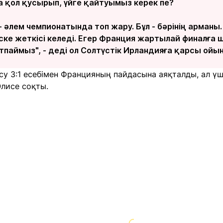
 қол қусырып, үйге қайтуымыз керек пе?
 әлем чемпионатында топ жару. Бұл - бәрінің арманы
ске жеткісі келеді. Егер Франция жартылай финалға
тпаймыз", - деді ол Солтүстік Ирландияға қарсы ойын
есу 3:1 есебімен Францияның пайдасына аяқталды, ал үш
лисе соқты.