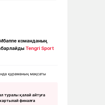
Бүкіл әлем
Ғылым және
білім
Жол жазба
Білім беру
Саяхат Time
мекемелері
 Мбаппе команданың
хабарлайды
Tengri Sport
Ашық түсті
Әлеуметтік желілер
ында құраманың мақсаты
л туралы қалай айтуға
 жартылай финалға