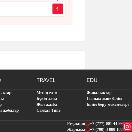
O
TRAVEL
EDU
ықтар
Менің елім
Жаңалықтар
лы
Бүкіл әлем
Ғылым және білім
р
Жол жазба
Білім беру мекемелері
ы жобалар
Саяхат Time
Редакция
+7 (777) 001 44 99
Жарнама
+7 (700) 3 888 188