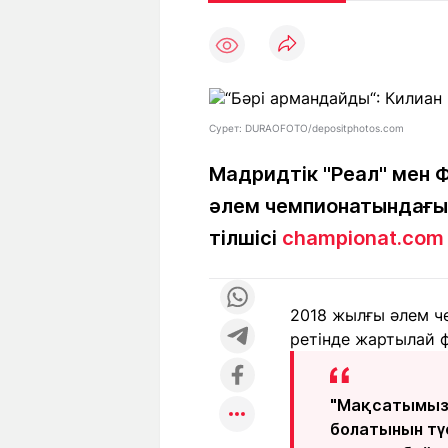
Мақалалар
Тиімді
С
а
Арнайы
Пайдалы
жобалар
Т
Қызықты
Рейтингтер
Ч
л
Сурет: DURAOFOTO/depositphotos.com
Мадридтік "Реал" мен
әлем чемпионатындағы 
Жоба
Ре
туралы
ба
тілшісі
championat.com
Редакция
Жа
2018 жылғы әлем ч
+7 (777) 001 44 99
ретінде жартылай ф
"Мақсатымыз 
болатынын түс