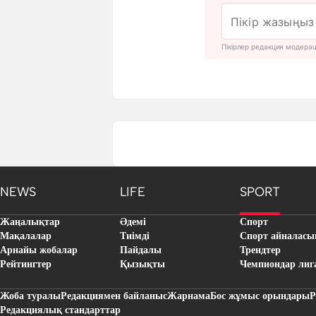
Пікірлер редакция модера
NEWS
LIFE
SPORT
Жаңалықтар
Әдемі
Спорт
Мақалалар
Тиімді
Спорт айналасы
Арнайы жобалар
Пайдалы
Трендтер
Рейтингтер
Қызықты
Чемпиондар лиг
Жоба туралы
Редакциямен байланыс
Жарнама
Бос жұмыс орындары
Р
Редакциялық стандарттар