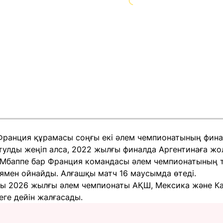
 Франция құрамасы соңғы екі әлем чемпионатының фина
улды жеңіп алса, 2022 жылғы финалда Аргентинаға жол
Мбаппе бар Франция командасы әлем чемпионатының то
ямен ойнайды. Алғашқы матч 16 маусымда өтеді.
ғы 2026 жылғы әлем чемпионаты АҚШ, Мексика және Кан
ге дейін жалғасады.