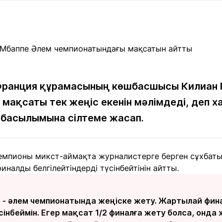
Мақалалар
порт
Мақалалар
Пайдалы
йналасында
Блогтар
рендтер
Арнайы
емпиондар
жобалар
игасы
 Франция құрамасының көшбасшысы Килиан
мақсаты тек жеңіс екенін мәлімдеді, деп 
дакциямен
Бос жұмыс
Баспасөз
Жарнама
йланыс
орындары
релиздері
басылымына сілтеме жасап.
рнама
емпионы микст-аймақта журналистерге берген сұхбат
+7 (700) 3 888 188
иналды белгілейтіндерді түсінбейтінін айтты.
- әлем чемпионатында жеңіске жету. Жартылай фина
інбеймін. Егер мақсат 1/2 финалға жету болса, онда