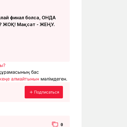
ылай финал болса, ОНДА
ЖОҚ! Мақсат - ЖЕҢУ.
ды
?
 құрамасының бас
жеңе алмайтынын
мәлімдеген.
Подписаться
0