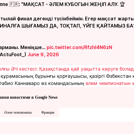
аппе 🇫🇷: "МАҚСАТ - ӘЛЕМ КУБОГЫН ЖЕҢІП АЛУ. 🏆
тылай финал дегенді түсінбеймін. Егер мақсат жарт
НАЛҒА ШЫҒАМЫЗ ДА, ТОҚТАП, ҮЙГЕ ҚАЙТАМЫЗ БА? 
 арманы. Меніңше...
pic.twitter.com/RfzhI4N6zN
@ActuFoot_)
June 9, 2026
лғы ӘЧ кестесі: Қазақстанда қай уақытта көруге бола
я құрамасының бұрынғы қорғаушысы, қазіргі Өзбекстан
абио Каннаваро өз командасының
әлем чемпионатын 
шими новостями в Google News
Әлем чемпионаты
Франция