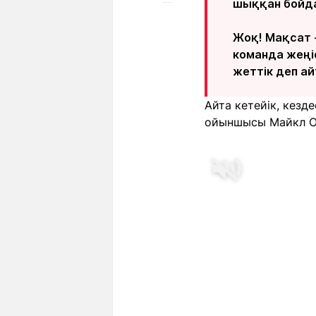
шыққан бойда
Жоқ! Мақсат -
команда жеңі
жеттік деп ай
Айта кетейік, кезд
ойыншысы Майкл О