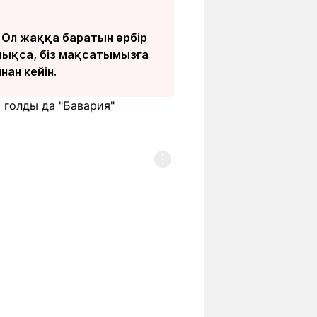
. Ол жаққа баратын әрбір
 шықса, біз мақсатымызға
нан кейін.
 голды да "Бавария"