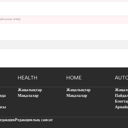
циясынан өтеді
HEALTH
HOME
AUT
Жаңалықтар
Жаңалықтар
Жаңал
нда
Мақалалар
Мақалалар
Пайда
Блогта
асы
Арнай
едакция
Редакциялық саясат