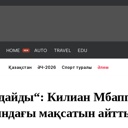
HOME
AUTO
TRAVEL
EDU
Қазақстан
ӘЧ-2026
Спорт туралы
Әлем
ндайды“: Килиан Мбап
ндағы мақсатын айтт
PORT
HEALTH
HOME
AUTO
Жаңалықтар
порт
Жаңалықтар
Жаңалықта