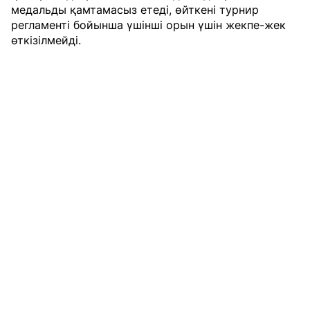
медальды қамтамасыз етеді, өйткені турнир
регламенті бойынша үшінші орын үшін жекпе-жек
өткізілмейді.