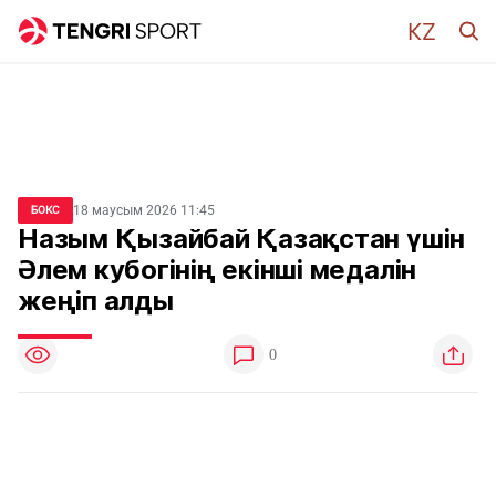
18 маусым 2026 11:45
БОКС
Назым Қызайбай Қазақстан үшін
Әлем кубогінің екінші медалін
жеңіп алды
0