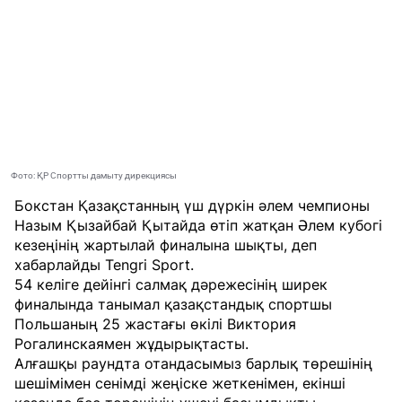
Фото: ҚР Спортты дамыту дирекциясы
Бокстан Қазақстанның үш дүркін әлем чемпионы
Назым Қызайбай Қытайда өтіп жатқан Әлем кубогі
кезеңінің жартылай финалына шықты, деп
хабарлайды
Tengri Sport
.
54 келіге дейінгі салмақ дәрежесінің ширек
финалында танымал қазақстандық спортшы
Польшаның 25 жастағы өкілі Виктория
Рогалинскаямен жұдырықтасты.
Алғашқы раундта отандасымыз барлық төрешінің
шешімімен сенімді жеңіске жеткенімен, екінші