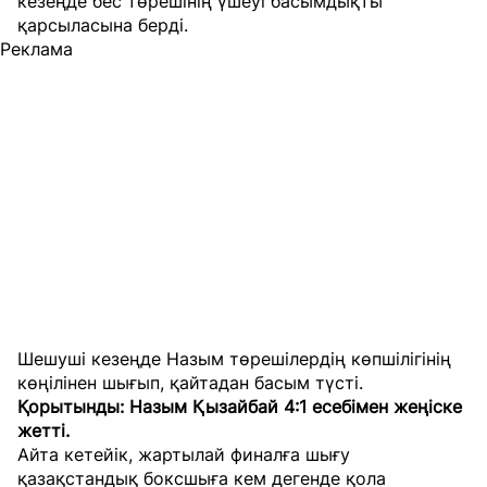
кезеңде бес төрешінің үшеуі басымдықты
қарсыласына берді.
Реклама
Шешуші кезеңде Назым төрешілердің көпшілігінің
көңілінен шығып, қайтадан басым түсті.
Қорытынды: Назым Қызайбай 4:1 есебімен жеңіске
жетті.
Айта кетейік, жартылай финалға шығу
қазақстандық боксшыға кем дегенде қола