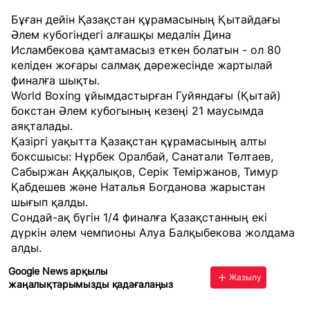
Бұған дейін Қазақстан құрамасының Қытайдағы
Әлем кубогіндегі алғашқы медалін Дина
Исламбекова қамтамасыз еткен болатын - ол 80
келіден жоғары салмақ дәрежесінде жартылай
финалға шықты.
World Boxing ұйымдастырған Гуйяндағы (Қытай)
бокстан Әлем кубогының кезеңі 21 маусымда
аяқталады.
Қазіргі уақытта Қазақстан құрамасының алты
боксшысы: Нұрбек Оралбай, Санатали Төлтаев,
Сабыржан Аққалықов, Серік Теміржанов, Тимур
Қабдешев және Наталья Богданова жарыстан
шығып қалды.
Сондай-ақ бүгін
1/4 финалға
Қазақстанның екі
дүркін әлем чемпионы Алуа Балқыбекова жолдама
алды.
Google News арқылы
Жазылу
жаңалықтарымызды қадағалаңыз