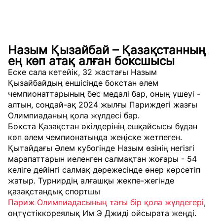
Назым Қызайбай – Қазақстанның
ең көп атақ алған боксшысы
Еске сала кетейік, 32 жастағы Назым
Қызайбайдың еншісінде бокстан әлем
чемпионаттарының бес медалі бар, оның үшеуі -
алтын, сондай-ақ 2024 жылғы Париждегі жазғы
Олимпиаданың қола жүлдесі бар.
Бокста Қазақстан өкілдерінің ешқайсысы бұдан
көп әлем чемпионатында жеңіске жетпеген.
Қытайдағы Әлем кубогінде Назым өзінің негізгі
марапаттарын иеленген салмақтан жоғары - 54
келіге дейінгі салмақ дәрежесінде өнер көрсетіп
жатыр. Турнирдің алғашқы жекпе-жегінде
қазақстандық спортшы
Париж Олимпиадасының тағы бір қола жүлдегері
,
оңтүстіккореялық Им Э Джиді ойсырата жеңді.