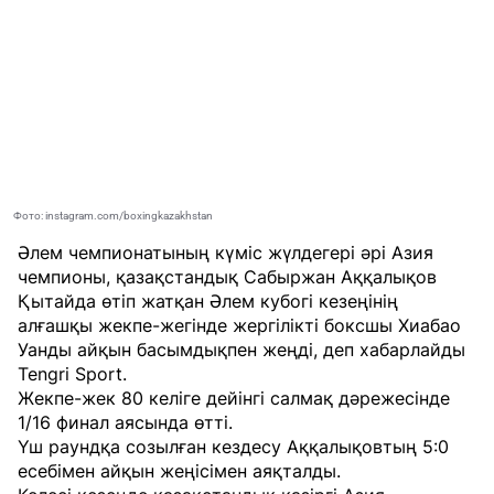
Фото: instagram.com/boxingkazakhstan
Әлем чемпионатының күміс жүлдегері әрі Азия
чемпионы, қазақстандық Сабыржан Аққалықов
Қытайда өтіп жатқан Әлем кубогі кезеңінің
алғашқы жекпе-жегінде жергілікті боксшы Хиабао
Уанды айқын басымдықпен жеңді, деп хабарлайды
Tengri Sport
.
Жекпе-жек 80 келіге дейінгі салмақ дәрежесінде
1/16 финал аясында өтті.
Үш раундқа созылған кездесу Аққалықовтың 5:0
есебімен айқын жеңісімен аяқталды.