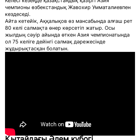
Келесі кезеңде қазақстандық қазіргі Азия
чемпионы өзбекстандық Жавохир Умматалиевпен
кездеседі.
Айта кетейік, Аққалықов өз мансабында алғаш рет
80 келі салмақта өнер көрсетіп жатыр. Осы
жылдың сәуір айында өткен Азия чемпионатында
ол 75 келіге дейінгі салмақ дәрежесінде
жұдырықтасқан болатын.
Қытайдағы Әлем кубогі