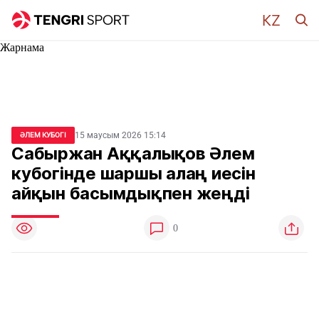
Жарнама
15 маусым 2026 15:14
ӘЛЕМ КУБОГІ
Сабыржан Аққалықов Әлем
кубогінде шаршы алаң иесін
айқын басымдықпен жеңді
0