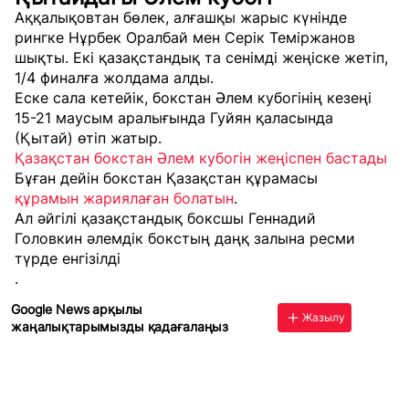
Аққалықовтан бөлек, алғашқы жарыс күнінде
рингке Нұрбек Оралбай мен Серік Теміржанов
шықты. Екі қазақстандық та сенімді жеңіске жетіп,
1/4 финалға жолдама алды.
Еске сала кетейік, бокстан Әлем кубогінің кезеңі
15-21 маусым аралығында Гуйян қаласында
(Қытай) өтіп жатыр.
Қазақстан бокстан Әлем кубогін жеңіспен бастады
Бұған дейін бокстан Қазақстан құрамасы
құрамын жариялаған болатын
.
Ал әйгілі қазақстандық боксшы Геннадий
Головкин әлемдік бокстың даңқ залына ресми
түрде енгізілді
.
Google News арқылы
Жазылу
жаңалықтарымызды қадағалаңыз