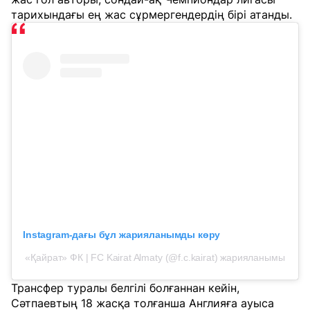
тарихындағы ең жас сұрмергендердің бірі атанды.
Instagram-дағы бұл жарияланымды көру
«Қайрат» ФК | FC Kairat Almaty (@f.c.kairat) жарияланымы
Трансфер туралы белгілі болғаннан кейін,
Сәтпаевтың 18 жасқа толғанша Англияға ауыса