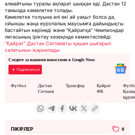
алмайтыны туралы ақпарат шыққан еді. Дастан 12
тамызда кәмелетке толады.
Кәмелетке толуына әлі екі ай уақыт болса да,
ойыншы жаңа еуропалық маусымға дайындықты
бастайтын көрінеді және "Қайратқа" Чемпиондар
лигасының іріктеу кезеңінде көмектеспейді.
“Қайрат“ Дастан Сәтпаевты қашан шығарып
салатынын жариялады
Следите за нашими новостями в Google News
Подписаться
Футбол
Дастан
Трансфер
Қайрат
Футб
Сәтпаев
ФК
Қазақ
құра
ПІКІРЛЕР
0