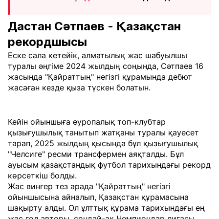
Дастан Сәтпаев - Қазақстан
рекордшысы
Еске сала кетейік, алматылық жас шабуылшы
туралы әңгіме 2024 жылдың соңында, Сәтпаев 16
жасында "Қайраттың" негізгі құрамында дебют
жасаған кезде қыза түскен болатын.
Кейін ойыншыға еуропалық топ-клубтар
қызығушылық танытып жатқаны туралы қауесет
тарап, 2025 жылдың қысында бұл қызығушылық
"Челсиге" ресми трансфермен аяқталды. Бұл
ауысым қазақстандық футбол тарихындағы рекорд
көрсеткіш болды.
Жас вингер тез арада "Қайраттың" негізгі
ойыншысына айналып, Қазақстан құрамасына
шақырту алды. Ол ұлттық құрама тарихындағы ең
жас гол авторы, сондай-ақ Чемпиондар лигасы