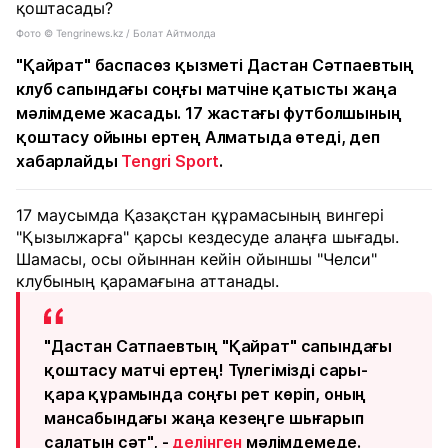
Фото © Tengrinews.kz / Болат Айтмолда
"Қайрат" баспасөз қызметі Дастан Сәтпаевтың
клуб сапындағы соңғы матчіне қатысты жаңа
мәлімдеме жасады. 17 жастағы футболшының
қоштасу ойыны ертең Алматыда өтеді, деп
хабарлайды
Tengri Sport
.
17 маусымда Қазақстан құрамасының вингері
"Қызылжарға" қарсы кездесуде алаңға шығады.
Шамасы, осы ойыннан кейін ойыншы "Челси"
клубының қарамағына аттанады.
"Дастан Сатпаевтың "Қайрат" сапындағы
қоштасу матчі ертең! Түлегімізді сары-
қара құрамында соңғы рет көріп, оның
мансабындағы жаңа кезеңге шығарып
салатын сәт", -
делінген
мәлімдемеде.