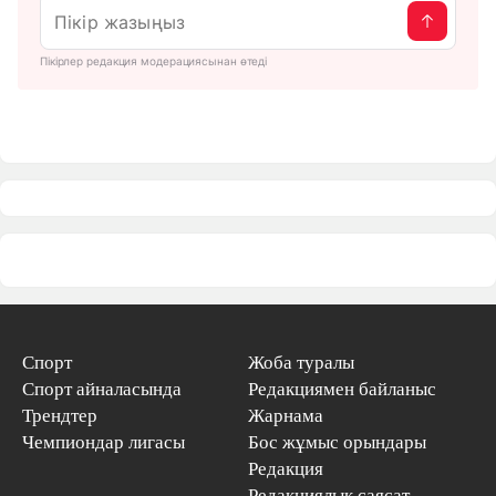
Пікірлер редакция модерациясынан өтеді
Спорт
Жоба туралы
Спорт айналасында
Редакциямен байланыс
Трендтер
Жарнама
Чемпиондар лигасы
Бос жұмыс орындары
Редакция
Редакциялық саясат