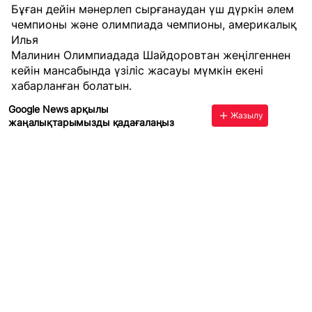
Бұған дейін мәнерлеп сырғанаудан үш дүркін әлем
чемпионы және олимпиада чемпионы, америкалық
Илья
Малинин Олимпиадада Шайдоровтан жеңілгеннен
кейін мансабында үзіліс жасауы мүмкін екені
хабарланған болатын.
Google News арқылы
Жазылу
жаңалықтарымызды қадағалаңыз