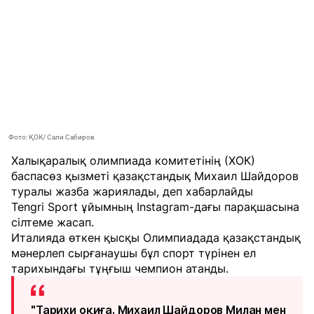
Фото: ҚОК/ Сали Сабиров
Халықаралық олимпиада комитетінің (ХОК)
баспасөз қызметі қазақстандық Михаил Шайдоров
туралы жазба жариялады, деп хабарлайды
Tengri Sport
ұйымның Instagram-дағы парақшасына
сілтеме жасап.
Италияда өткен қысқы Олимпиадада қазақстандық
мәнерлеп сырғанаушы бұл спорт түрінен ел
тарихындағы тұңғыш чемпион атанды.
"Тарихи оқиға. Михаил Шайдоров Милан мен