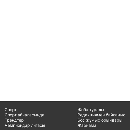
Спорт
Жоба туралы
Спорт айналасында
Редакциямен байланыс
Трендтер
Бос жұмыс орындары
Чемпиондар лигасы
Жарнама