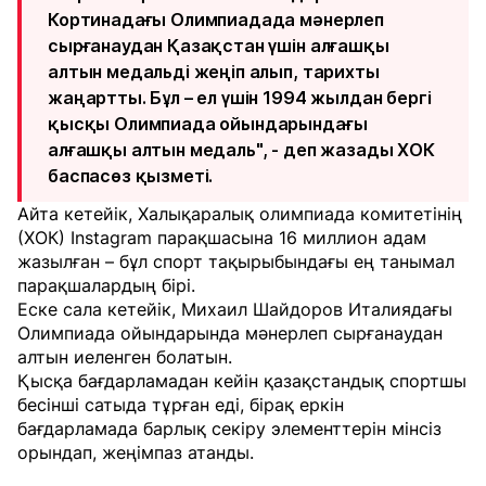
Кортинадағы Олимпиадада мәнерлеп
сырғанаудан Қазақстан үшін алғашқы
алтын медальді жеңіп алып, тарихты
жаңартты. Бұл – ел үшін 1994 жылдан бергі
қысқы Олимпиада ойындарындағы
алғашқы алтын медаль", - деп жазады ХОК
баспасөз қызметі.
Айта кетейік, Халықаралық олимпиада комитетінің
(ХОК) Instagram парақшасына 16 миллион адам
жазылған – бұл спорт тақырыбындағы ең танымал
парақшалардың бірі.
Еске сала кетейік, Михаил Шайдоров Италиядағы
Олимпиада ойындарында мәнерлеп сырғанаудан
алтын иеленген болатын.
Қысқа бағдарламадан кейін қазақстандық спортшы
бесінші сатыда тұрған еді, бірақ еркін
бағдарламада барлық секіру элементтерін мінсіз
орындап, жеңімпаз атанды.